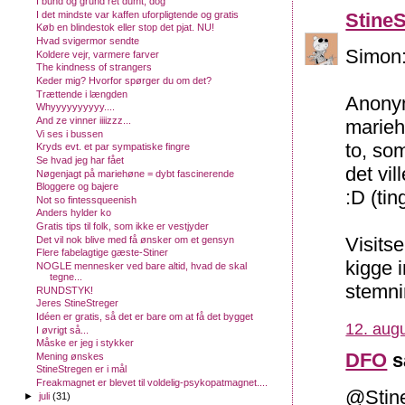
I bund og grund ret dumt, dog
Stine
I det mindste var kaffen uforpligtende og gratis
Køb en blindestok eller stop det pjat. NU!
Hvad svigermor sendte
Simon:
Koldere vejr, varmere farver
The kindness of strangers
Keder mig? Hvorfor spørger du om det?
Trættende i længden
Anonym:
Whyyyyyyyyyy....
And ze vinner iiiizzz...
marieh
Vi ses i bussen
to, som
Kryds evt. et par sympatiske fingre
Se hvad jeg har fået
det vi
Nøgenjagt på mariehøne = dybt fascinerende
Bloggere og bajere
:D (ti
Not so fintessqueenish
Anders hylder ko
Gratis tips til folk, som ikke er vestjyder
Visits
Det vil nok blive med få ønsker om et gensyn
Flere fabelagtige gæste-Stiner
kigge 
NOGLE mennesker ved bare altid, hvad de skal
tegne...
stemni
RUNDSTYK!
Jeres StineStreger
Idéen er gratis, så det er bare om at få det bygget
12. augu
I øvrigt så...
Måske er jeg i stykker
DFO
s
Mening ønskes
StineStregen er i mål
Freakmagnet er blevet til voldelig-psykopatmagnet....
@Stine
►
juli
(31)