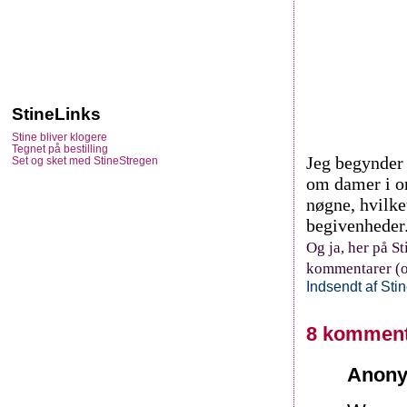
StineLinks
Stine bliver klogere
Tegnet på bestilling
Jeg begynder 
Set og sket med StineStregen
om damer i om
nøgne, hvilke
begivenheder
Og ja, her på S
kommentarer (og
Indsendt af
Sti
8 komment
Anony