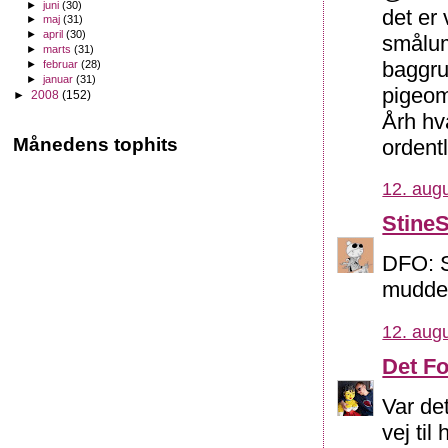
►
juni
(30)
det er
►
maj
(31)
►
april
(30)
smålum
►
marts
(31)
baggrun
►
februar
(28)
►
januar
(31)
pigeo
►
2008
(152)
Årh hva
Månedens tophits
ordent
12. augu
Stine
DFO: S
mudder
12. augu
Det F
Var de
vej til 