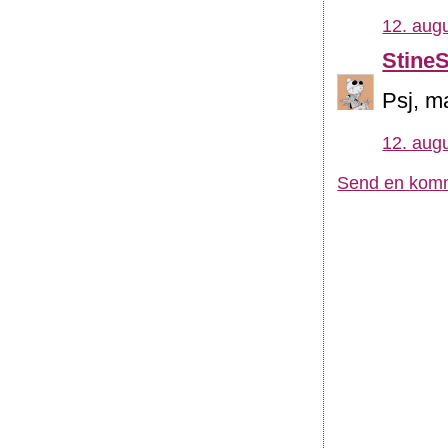
12. augu
Stine
Psj, ma
12. augu
Send en kom