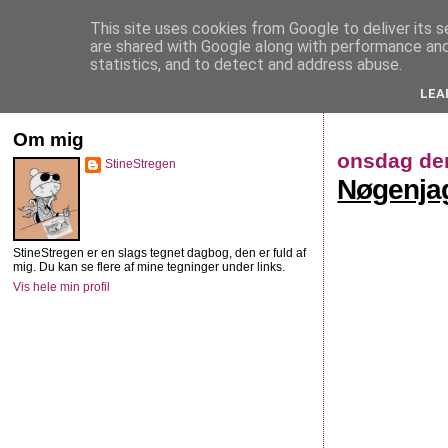
This site uses cookies from Google to deliver its s
StineStregen
are shared with Google along with performance and 
statistics, and to detect and address abuse.
LEA
Illustreret navlebeskuelse
Om mig
onsdag den
StineStregen
Nøgenjag
StineStregen er en slags tegnet dagbog, den er fuld af
mig. Du kan se flere af mine tegninger under links.
Vis hele min profil