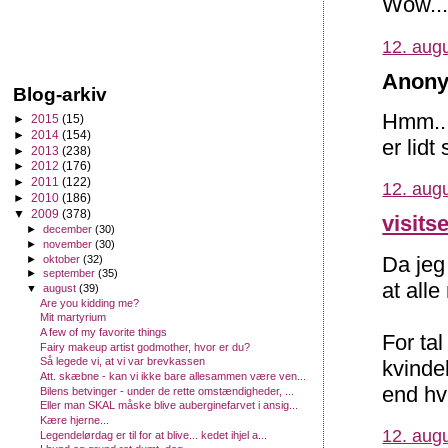
Wow... 
12. augu
Anony
Blog-arkiv
Hmm.. 
►
2015
(15)
►
2014
(154)
er lidt
►
2013
(238)
►
2012
(176)
►
2011
(122)
12. augu
►
2010
(186)
▼
2009
(378)
visits
►
december
(30)
►
november
(30)
Da jeg
►
oktober
(32)
►
september
(35)
at alle
▼
august
(39)
Are you kidding me?
Mit martyrium
A few of my favorite things
For tal
Fairy makeup artist godmother, hvor er du?
Så legede vi, at vi var brevkassen
kvinde
Att. skæbne - kan vi ikke bare allesammen være ven...
end hv
Bilens betvinger - under de rette omstændigheder, ...
Eller man SKAL måske blive auberginefarvet i ansig...
Kære hjerne...
12. augu
Legendelørdag er til for at blive... kedet ihjel a...