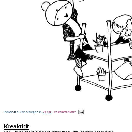
Indsendt af
StineStregen
kl.
21.08
16 kommentarer
Kreakridt