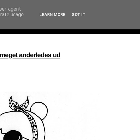
user-agent
erate usage
LEARN MORE
GOT IT
t meget anderledes ud