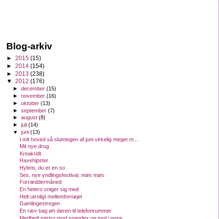
Blog-arkiv
►
2015
(15)
►
2014
(154)
►
2013
(238)
▼
2012
(176)
►
december
(15)
►
november
(16)
►
oktober
(13)
►
september
(7)
►
august
(8)
►
juli
(14)
▼
juni
(13)
I mit hoved så slutningen af juni virkelig meget m...
Mit nye drug
Kreakridt
Havehipster
Hybris, du er en so
Ses, nye yndlingsfestival, møs møs
Forræddermåned
En hetero sniger sig med
Helt utroligt mellemfornøjet
Gamlingestregen
En ræv bag øh døren til telefonrummer
Medfødt mistro mod spandex og jord i pose