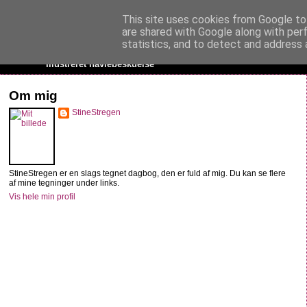
This site uses cookies from Google to 
StineStregen
are shared with Google along with per
statistics, and to detect and address 
Illustreret navlebeskuelse
Om mig
StineStregen
StineStregen er en slags tegnet dagbog, den er fuld af mig. Du kan se flere
af mine tegninger under links.
Vis hele min profil