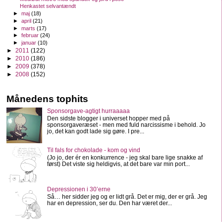
Henkastet selvantændt
►
maj
(18)
►
april
(21)
►
marts
(17)
►
februar
(24)
►
januar
(10)
►
2011
(122)
►
2010
(186)
►
2009
(378)
►
2008
(152)
Månedens tophits
Sponsorgave-agtigt hurraaaaa
Den sidste blogger i universet hopper med på
sponsorgaveræset - men med fuld narcissisme i behold. Jo
jo, det kan godt lade sig gøre. I pre...
Til fals for chokolade - kom og vind
(Jo jo, der ér en konkurrence - jeg skal bare lige snakke af
først) Det viste sig heldigvis, at det bare var min port...
Depressionen i 30’erne
Så… her sidder jeg og er lidt grå. Det er mig, der er grå. Jeg
har en depression, ser du. Den har været der...