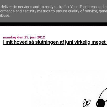
deliver its services and to analyze traffic. Your IP address and 
formance and security metrics to ensure quality of service, gen
abuse.
mandag den 25. juni 2012
I mit hoved så slutningen af juni virkelig mege