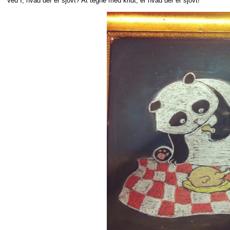
Ved I, hvad der er sjovt? At tegne med kridt, er hvad der er sjovt!