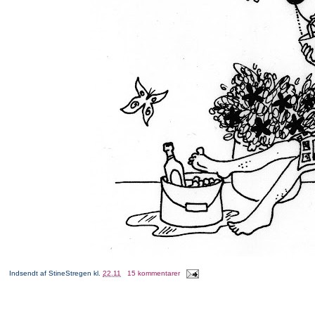
Indsendt af
StineStregen
kl.
22.11
15 kommentarer