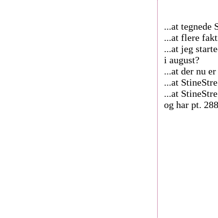
...at tegnede
...at flere fa
...at jeg star
i august?
...at der nu 
...at StineSt
...at StineSt
og har pt. 2