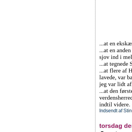
...at en eksk
...at en and
sjov ind i me
...at tegnede
...at flere a
lavede, var b
jeg var lidt af
...at den før
verdensherre
indtil videre.
Indsendt af
Sti
torsdag de