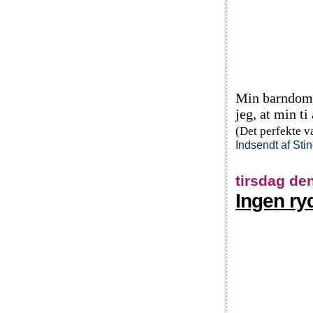
Min barndoms
jeg, at min t
(Det perfekte v
Indsendt af
Sti
tirsdag de
Ingen ry