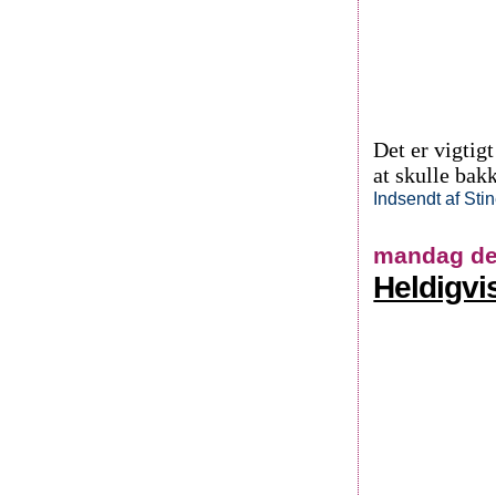
Det er vigtig
at skulle bak
Indsendt af
Sti
mandag den
Heldigvi