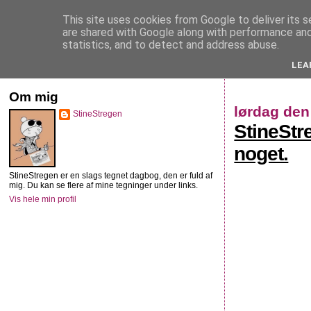
This site uses cookies from Google to deliver its s
StineStregen
are shared with Google along with performance and 
statistics, and to detect and address abuse.
LEA
Illustreret navlebeskuelse
Om mig
lørdag den
StineStregen
StineStre
noget.
StineStregen er en slags tegnet dagbog, den er fuld af
mig. Du kan se flere af mine tegninger under links.
Vis hele min profil