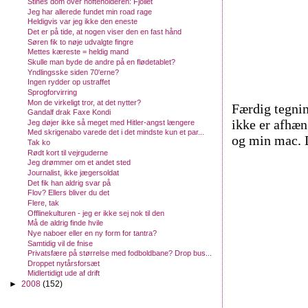
Stines dom over hofteholderen: Fjollet
Jeg har allerede fundet min road rage
Heldigvis var jeg ikke den eneste
Det er på tide, at nogen viser den en fast hånd
Søren fik to nøje udvalgte fingre
Mettes kæreste = heldig mand
Skulle man byde de andre på en flødetablet?
Yndlingsske siden 70'erne?
Ingen rydder op ustraffet
Sprogforvirring
Mon de virkeligt tror, at det nytter?
Færdig tegnin
Gandalf drak Faxe Kondi
ikke er afhæn
Jeg døjer ikke så meget med Hitler-angst længere
Med skrigenabo varede det i det mindste kun et par...
og min mac. D
Tak ko
Rødt kort til vejrguderne
Jeg drømmer om et andet sted
Journalist, ikke jægersoldat
Det fik han aldrig svar på
Flov? Ellers bliver du det
Flere, tak
Offlinekulturen - jeg er ikke sej nok til den
Må de aldrig finde hvile
Nye naboer eller en ny form for tantra?
Samtidig vil de fnise
Privatsfære på størrelse med fodboldbane? Drop bus...
Droppet nytårsforsæt
Midlertidigt ude af drift
►
2008
(152)