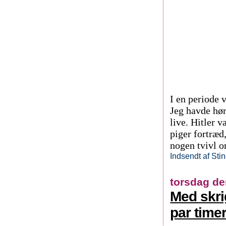
I en periode v
Jeg havde hørt
live. Hitler
piger fortræd
nogen tvivl o
Indsendt af
Sti
torsdag de
Med skri
par timer.