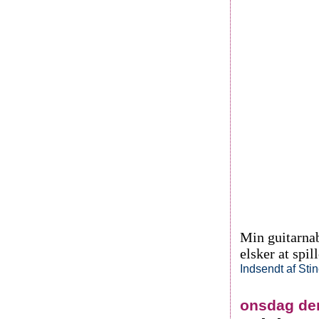
Min guitarnab
elsker at spi
Indsendt af
Sti
onsdag den