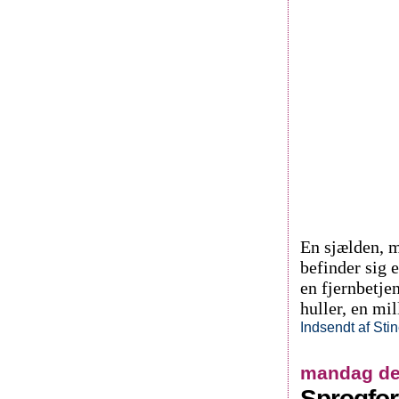
En sjælden, m
befinder sig e
en fjernbetje
huller, en mi
Indsendt af
Sti
mandag den
Sprogfor