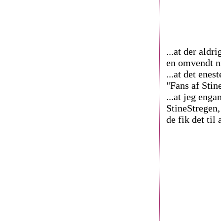
...at der ald
en omvendt n
...at det ene
"Fans af Stin
...at jeg enga
StineStregen,
de fik det ti