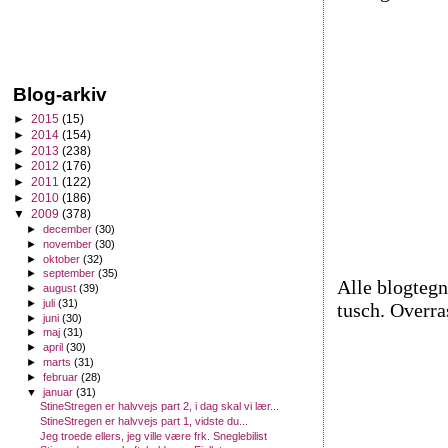
Blog-arkiv
►
2015
(15)
►
2014
(154)
►
2013
(238)
►
2012
(176)
►
2011
(122)
►
2010
(186)
▼
2009
(378)
►
december
(30)
►
november
(30)
►
oktober
(32)
►
september
(35)
Alle blogtegn
►
august
(39)
►
juli
(31)
tusch. Overra
►
juni
(30)
►
maj
(31)
►
april
(30)
►
marts
(31)
►
februar
(28)
▼
januar
(31)
StineStregen er halvvejs part 2, i dag skal vi lær...
StineStregen er halvvejs part 1, vidste du...
Jeg troede ellers, jeg ville være frk. Sneglebilist