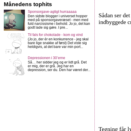
Månedens tophits
Sponsorgave-agtigt hurraaaaa
Sådan ser det
Den sidste blogger i universet hopper
med på sponsorgaveræset - men med
indbyggede c
fuld narcissisme i behold. Jo jo, det kan
godt lade sig gøre. I pre...
Til fals for chokolade - kom og vind
(Jo jo, der ér en konkurrence - jeg skal
bare lige snakke af først) Det viste sig
heldigvis, at det bare var min port...
Depressionen i 30’erne
Så… her sidder jeg og er lidt grå. Det
er mig, der er grå. Jeg har en
depression, ser du. Den har været der...
Tegning får l