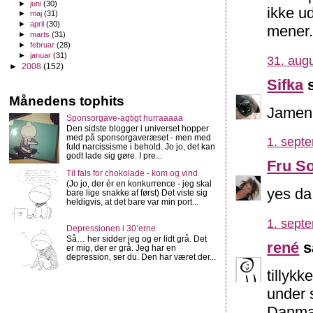
►
juni
(30)
ikke u
►
maj
(31)
►
april
(30)
mener
►
marts
(31)
►
februar
(28)
►
januar
(31)
31. augu
►
2008
(152)
Sifka
s
Månedens tophits
Jamen, 
Sponsorgave-agtigt hurraaaaa
Den sidste blogger i universet hopper
med på sponsorgaveræset - men med
1. sept
fuld narcissisme i behold. Jo jo, det kan
godt lade sig gøre. I pre...
Fru S
Til fals for chokolade - kom og vind
(Jo jo, der ér en konkurrence - jeg skal
yes da.
bare lige snakke af først) Det viste sig
heldigvis, at det bare var min port...
1. sept
Depressionen i 30’erne
Så… her sidder jeg og er lidt grå. Det
rené
s
er mig, der er grå. Jeg har en
depression, ser du. Den har været der...
tillykk
under s
Danmar