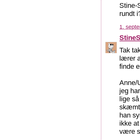
Stine-
rundt i
1. sept
Stine
Tak tak
lærer a
finde e
Anne/U
jeg har
lige s
skæmt-
han sy
ikke at
være s