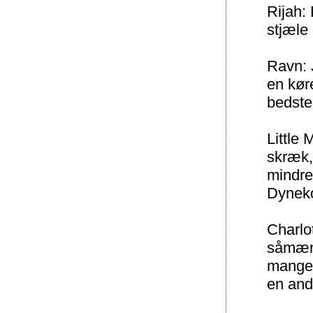
Rijah:
stjæle 
Ravn: J
en kør
bedste
Little
skræk,
mindre
Dyneko
Charlot
såmænd
mange 
en and