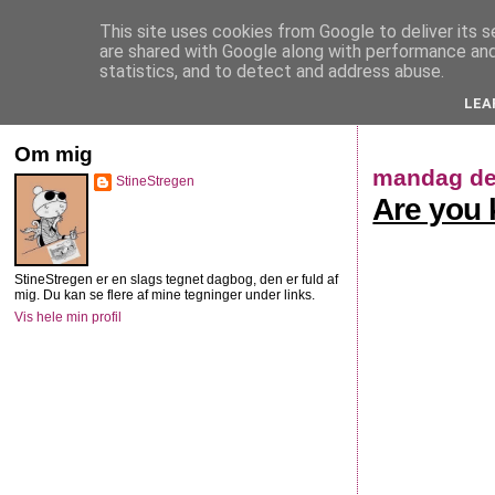
This site uses cookies from Google to deliver its s
StineStregen
are shared with Google along with performance and 
statistics, and to detect and address abuse.
LEA
Illustreret navlebeskuelse
Om mig
mandag de
StineStregen
Are you 
StineStregen er en slags tegnet dagbog, den er fuld af
mig. Du kan se flere af mine tegninger under links.
Vis hele min profil