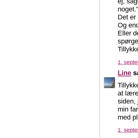
ej, sag
noget.
Det er
Og end
Eller 
spørge
Tillykk
1. sept
Line
sa
Tillyk
at lære
siden, 
min far
med pl
1. sept