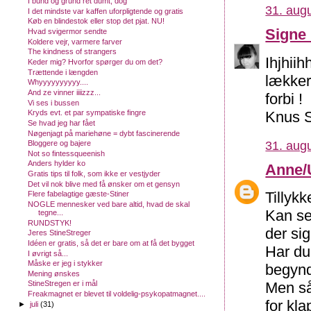
I bund og grund ret dumt, dog
31. augu
I det mindste var kaffen uforpligtende og gratis
Køb en blindestok eller stop det pjat. NU!
Signe
Hvad svigermor sendte
Koldere vejr, varmere farver
The kindness of strangers
Ihjhiih
Keder mig? Hvorfor spørger du om det?
Trættende i længden
lækker 
Whyyyyyyyyyy....
And ze vinner iiiizzz...
forbi !
Vi ses i bussen
Knus 
Kryds evt. et par sympatiske fingre
Se hvad jeg har fået
Nøgenjagt på mariehøne = dybt fascinerende
31. augu
Bloggere og bajere
Not so fintessqueenish
Anders hylder ko
Anne/
Gratis tips til folk, som ikke er vestjyder
Det vil nok blive med få ønsker om et gensyn
Tillykk
Flere fabelagtige gæste-Stiner
NOGLE mennesker ved bare altid, hvad de skal
Kan se
tegne...
RUNDSTYK!
der sig
Jeres StineStreger
Idéen er gratis, så det er bare om at få det bygget
Har du
I øvrigt så...
Måske er jeg i stykker
begyndt
Mening ønskes
Men så
StineStregen er i mål
Freakmagnet er blevet til voldelig-psykopatmagnet....
for kl
►
juli
(31)