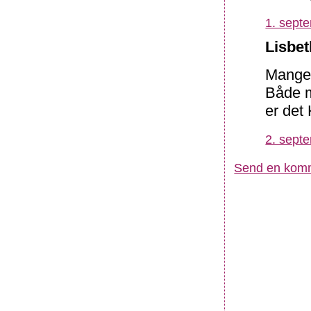
1. sept
Lisbet
Mange g
Både m
er det
2. sept
Send en kom