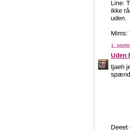
Line: 
ikke r
uden.
Mims: 
1. sept
Uden 
tjaeh j
spænd
Deeet 