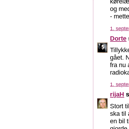
kørelæ
og med 
- mett
1. sept
Dorte
Tillykk
gået. 
fra nu
radiok
1. sept
rijaH
s
Stort t
ska til
en bil
gjorde 