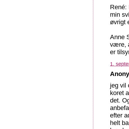
René: D
min sv
øvrigt 
Anne S
være, a
er tils
1. sept
Anony
jeg vi
koret a
det. O
anbefa
efter a
helt b