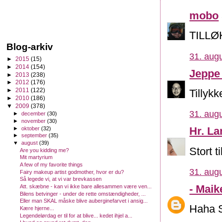
mobo
TILLØK!
Blog-arkiv
31. augu
►
2015
(15)
►
2014
(154)
Jeppe
►
2013
(238)
►
2012
(176)
►
2011
(122)
Tillykk
►
2010
(186)
▼
2009
(378)
31. augu
►
december
(30)
►
november
(30)
Hr. L
►
oktober
(32)
►
september
(35)
▼
august
(39)
Stort t
Are you kidding me?
Mit martyrium
A few of my favorite things
31. augu
Fairy makeup artist godmother, hvor er du?
Så legede vi, at vi var brevkassen
- Maik
Att. skæbne - kan vi ikke bare allesammen være ven...
Bilens betvinger - under de rette omstændigheder, ...
Eller man SKAL måske blive auberginefarvet i ansig...
Haha S
Kære hjerne...
Legendelørdag er til for at blive... kedet ihjel a...