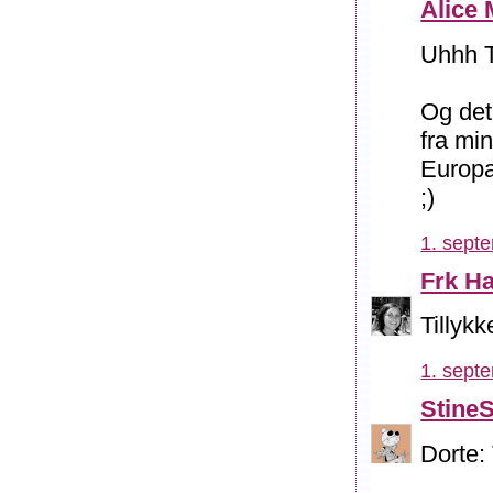
Alice 
Uhhh T
Og det
fra mi
Europa
;)
1. sept
Frk H
Tillykk
1. sept
Stine
Dorte: 