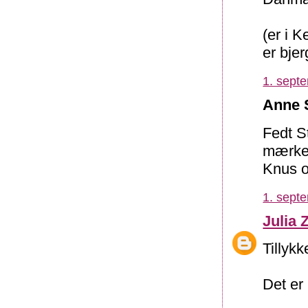
(er i 
er bjer
1. sept
Anne S
Fedt St
mærkeli
Knus og
1. sept
Julia 
Tillykke
Det er 