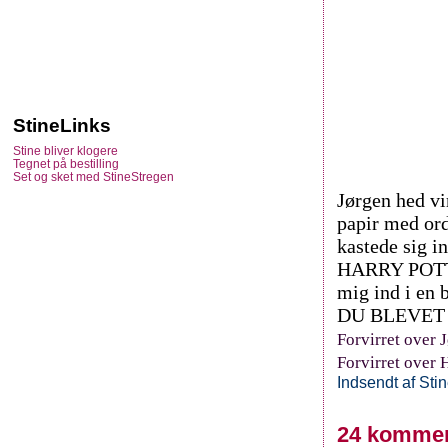
StineLinks
Stine bliver klogere
Tegnet på bestilling
Set og sket med StineStregen
Jørgen hed vi
papir med ord
kastede sig 
HARRY POTTER!
mig ind i en 
DU BLEVET 
Forvirret over 
Forvirret over 
Indsendt af
Sti
24 kommen