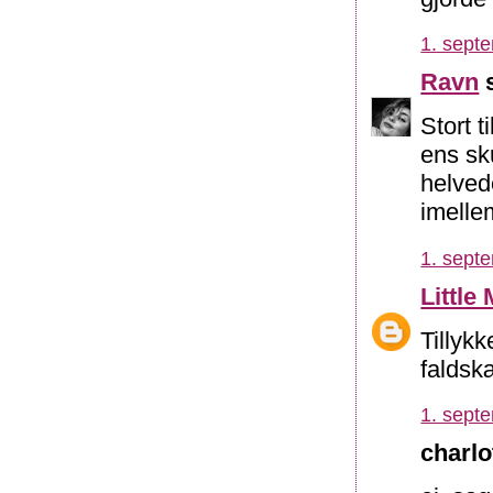
1. sept
Ravn
s
Stort t
ens sk
helved
imellem
1. sept
Little
Tillykk
faldskæ
1. sept
charlo