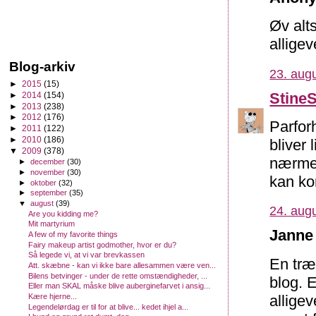
Øv alt
alligev
Blog-arkiv
23. augu
►
2015
(15)
Stine
►
2014
(154)
►
2013
(238)
►
2012
(176)
Parforh
►
2011
(122)
►
2010
(186)
bliver
▼
2009
(378)
nærmes
►
december
(30)
►
november
(30)
kan ko
►
oktober
(32)
►
september
(35)
▼
august
(39)
24. augu
Are you kidding me?
Mit martyrium
Janne 
A few of my favorite things
Fairy makeup artist godmother, hvor er du?
Så legede vi, at vi var brevkassen
En træ
Att. skæbne - kan vi ikke bare allesammen være ven...
Bilens betvinger - under de rette omstændigheder, ...
blog. 
Eller man SKAL måske blive auberginefarvet i ansig...
alligev
Kære hjerne...
Legendelørdag er til for at blive... kedet ihjel a...