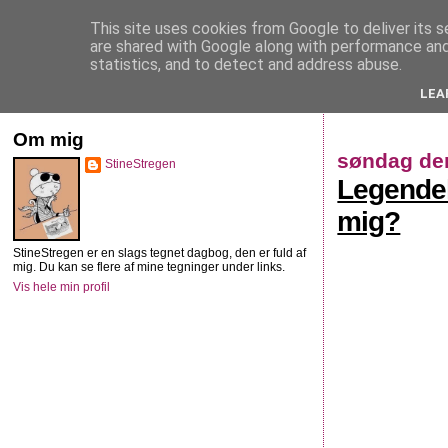
This site uses cookies from Google to deliver its s
StineStregen
are shared with Google along with performance and 
statistics, and to detect and address abuse.
LEA
Illustreret navlebeskuelse
Om mig
søndag den
StineStregen
Legendelø
mig?
StineStregen er en slags tegnet dagbog, den er fuld af
mig. Du kan se flere af mine tegninger under links.
Vis hele min profil