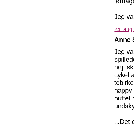
lørdag
Jeg va
24. augu
Anne S
Jeg va
spille
højt s
cykelt
tebirke
happy 
puttet
undsky
...Det