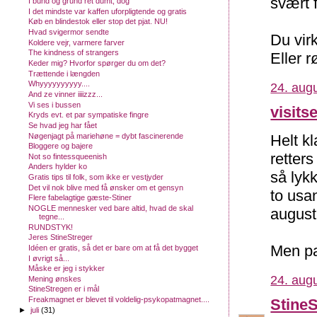
svært 
I bund og grund ret dumt, dog
I det mindste var kaffen uforpligtende og gratis
Køb en blindestok eller stop det pjat. NU!
Hvad svigermor sendte
Du vir
Koldere vejr, varmere farver
The kindness of strangers
Eller r
Keder mig? Hvorfor spørger du om det?
Trættende i længden
Whyyyyyyyyyy....
24. augu
And ze vinner iiiizzz...
Vi ses i bussen
visits
Kryds evt. et par sympatiske fingre
Se hvad jeg har fået
Nøgenjagt på mariehøne = dybt fascinerende
Helt k
Bloggere og bajere
retter
Not so fintessqueenish
Anders hylder ko
så lykk
Gratis tips til folk, som ikke er vestjyder
Det vil nok blive med få ønsker om et gensyn
to usa
Flere fabelagtige gæste-Stiner
NOGLE mennesker ved bare altid, hvad de skal
august 
tegne...
RUNDSTYK!
Jeres StineStreger
Men pa
Idéen er gratis, så det er bare om at få det bygget
I øvrigt så...
Måske er jeg i stykker
24. augu
Mening ønskes
StineStregen er i mål
Freakmagnet er blevet til voldelig-psykopatmagnet....
Stine
►
juli
(31)