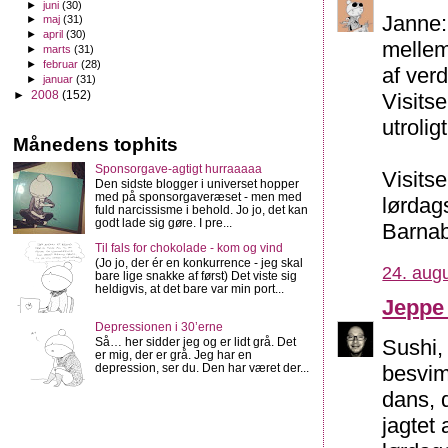
►
juni
(30)
Janne:
►
maj
(31)
►
april
(30)
mellem
►
marts
(31)
►
februar
(28)
af verd
►
januar
(31)
►
2008
(152)
Visits
utrolig
Månedens tophits
Sponsorgave-agtigt hurraaaaa
Visits
Den sidste blogger i universet hopper
med på sponsorgaveræset - men med
lørdag
fuld narcissisme i behold. Jo jo, det kan
godt lade sig gøre. I pre...
Barnab
Til fals for chokolade - kom og vind
(Jo jo, der ér en konkurrence - jeg skal
24. augu
bare lige snakke af først) Det viste sig
heldigvis, at det bare var min port...
Jeppe
Depressionen i 30’erne
Så… her sidder jeg og er lidt grå. Det
Sushi,
er mig, der er grå. Jeg har en
depression, ser du. Den har været der...
besvim
dans, 
jagtet