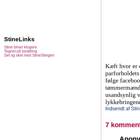
StineLinks
Stine bliver klogere
Tegnet på bestilling
Set og sket med StineStregen
Kæft hvor er 
parforholdets
følge faceboo
tømmermændsb
usandsynlig v
lykkebringend
Indsendt af
Sti
7 komment
Anony