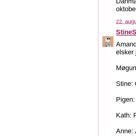
Danmar
oktober
22. augu
Stine
Amanda
elsker 
Møgung
Stine: 
Pigen: 
Kath: 
Anne: 