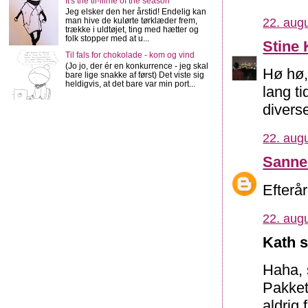
It's the tii-iiime of the season
Jeg elsker den her årstid! Endelig kan
man hive de kulørte tørklæder frem,
22. augu
trække i uldtøjet, ting med hætter og
folk stopper med at u...
Stine 
Til fals for chokolade - kom og vind
(Jo jo, der ér en konkurrence - jeg skal
Hø hø, 
bare lige snakke af først) Det viste sig
heldigvis, at det bare var min port...
lang ti
divers
22. augu
Sann
Efterår
22. augu
Kath s
Haha, 
Pakket
aldrig 