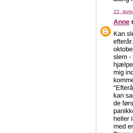
22. augu
Anne
s
Kan s
efterå
oktobe
slem - 
hjælpe 
mig ind
kommer
"Efterå
kan sa
de før
panikke
heller
med en