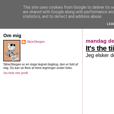
This site uses cookies from Google to deliver its s
StineStregen
are shared with Google along with performance and 
statistics, and to detect and address abuse.
LEA
Illustreret navlebeskuelse
Om mig
mandag de
StineStregen
It's the 
Jeg elsker d
StineStregen er en slags tegnet dagbog, den er fuld af
mig. Du kan se flere af mine tegninger under links.
Vis hele min profil