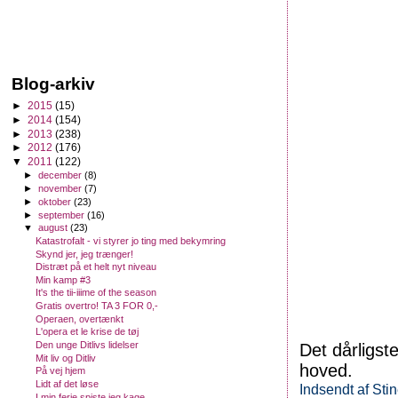
Blog-arkiv
►
2015
(15)
►
2014
(154)
►
2013
(238)
►
2012
(176)
▼
2011
(122)
►
december
(8)
►
november
(7)
►
oktober
(23)
►
september
(16)
▼
august
(23)
Katastrofalt - vi styrer jo ting med bekymring
Skynd jer, jeg trænger!
Distræt på et helt nyt niveau
Min kamp #3
It's the tii-iiime of the season
Gratis overtro! TA 3 FOR 0,-
Operaen, overtænkt
L'opera et le krise de tøj
Den unge Ditlivs lidelser
Det dårligste
Mit liv og Ditliv
hoved.
På vej hjem
Lidt af det løse
Indsendt af
Sti
I min ferie spiste jeg kage