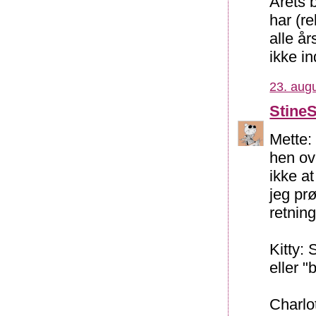
Årets 
har (re
alle å
ikke in
23. augu
Stine
Mette: 
hen ov
ikke a
jeg pr
retnin
Kitty:
eller "
Charlo