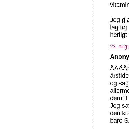
vitami
Jeg glæ
lag tø
herlig
23. augu
Anony
ÅÅÅÅhh
årstide
og sagt
allerme
dem! E
Jeg sav
den ko
bare S