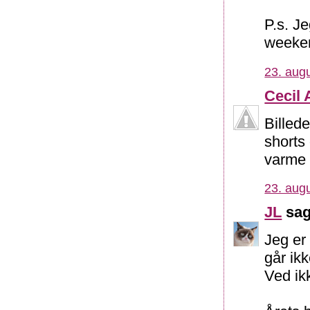
P.s. Je
weeken
23. augu
Cecil 
Billede
shorts 
varme
23. augu
JL
sag
Jeg er
går ik
Ved ik