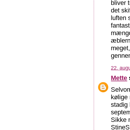
bliver
det ski
luften 
fantas
mængde
æblerne
meget,
gennem
22. augu
Mette
Selvom
kølige
stadig
septem
Sikke 
StineSt