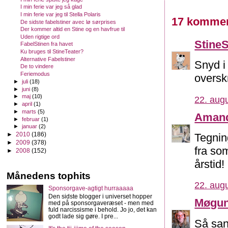
I min ferie var jeg så glad
I min ferie var jeg til Stella Polaris
17 kommen
De sidste fabelstiner avec lø sørprises
Der kommer altid en Stine og en havfrue til
Uden rigtige ord
Stine
FabelStinen fra havet
Ku bruges til StineTeater?
Alternative Fabelstiner
Snyd i 
De to vindere
Feriemodus
oversk
►
juli
(18)
►
juni
(8)
►
maj
(10)
22. augu
►
april
(1)
►
marts
(5)
Aman
►
februar
(1)
►
januar
(2)
►
2010
(186)
Tegnin
►
2009
(378)
fra so
►
2008
(152)
årstid!
Månedens tophits
22. augu
Sponsorgave-agtigt hurraaaaa
Den sidste blogger i universet hopper
Møgu
med på sponsorgaveræset - men med
fuld narcissisme i behold. Jo jo, det kan
godt lade sig gøre. I pre...
Så san