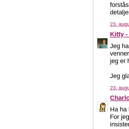
forstås
detalje
23. augu
Kitty 
Jeg ha
venner
jeg er
Jeg glæ
23. augu
Charlo
Ha ha 
For je
insiste