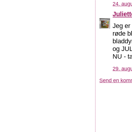
24. augu
Juliett
Jeg er
røde b
bladdy
og JUL
NU - ta
29. augu
Send en kom