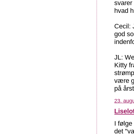
svarer 
hvad h
Cecil: 
god so
indenfo
JL: We
Kitty 
strømp
være gl
på års
23. augu
Liselo
I følg
det "v