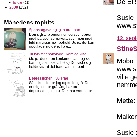
De ER 
►
januar
(31)
►
2008
(152)
Susie
Månedens tophits
www.s
Sponsorgave-agtigt hurraaaaa
Den sidste blogger i universet hopper
12. sep
med på sponsorgaveræset - men med
fuld narcissisme i behold. Jo jo, det kan
godt lade sig gøre. I pre...
Stine
Til fals for chokolade - kom og vind
(Jo jo, der ér en konkurrence - jeg skal
Mobo: 
bare lige snakke af først) Det viste sig
heldigvis, at det bare var min port...
www.st
ville g
Depressionen i 30’erne
Så… her sidder jeg og er lidt grå. Det
nemmer
er mig, der er grå. Jeg har en
depression, ser du. Den har været der...
Mette:
Maiken
Susie 