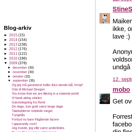
Stine
Maiken
Blog-arkiv
ikke, o
lave :)
►
2015
(15)
►
2014
(154)
►
2013
(238)
►
2012
(176)
Anonym
►
2011
(122)
voldsom
►
2010
(186)
▼
2009
(378)
undgå d
►
december
(30)
►
november
(30)
►
oktober
(32)
12. sep
▼
september
(35)
Og jeg må garanteret heller ikke tænde bål, hrmpf
mobo
Ode til Michael Stregen
You know that we are liiiiving in a material world
Vi fandt aldrig vinklen
Get ove
Gæstetegning fra René
De dage, kan godt være lange dage
Taleboblerne reddede meget
Forres
Tungelås
Forbyd nu bare fritgående facere
facebo
I apparantly rock!
Jeg troede, jeg ville være anderledes
din fin