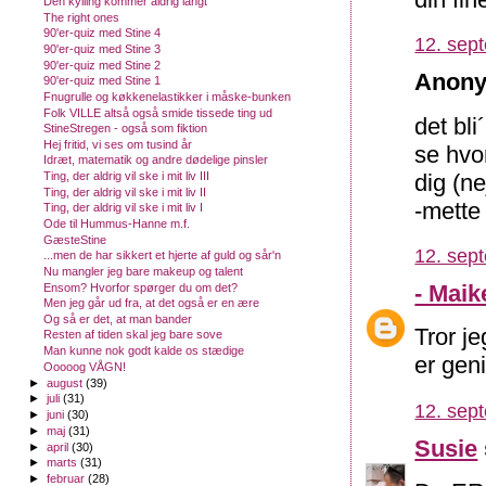
Den kylling kommer aldrig langt
The right ones
90'er-quiz med Stine 4
12. sep
90'er-quiz med Stine 3
90'er-quiz med Stine 2
Anony
90'er-quiz med Stine 1
Fnugrulle og køkkenelastikker i måske-bunken
Folk VILLE altså også smide tissede ting ud
det bli
StineStregen - også som fiktion
Hej fritid, vi ses om tusind år
se hvo
Idræt, matematik og andre dødelige pinsler
dig (ne
Ting, der aldrig vil ske i mit liv III
Ting, der aldrig vil ske i mit liv II
-mette
Ting, der aldrig vil ske i mit liv I
Ode til Hummus-Hanne m.f.
GæsteStine
12. sep
...men de har sikkert et hjerte af guld og sår'n
Nu mangler jeg bare makeup og talent
- Maik
Ensom? Hvorfor spørger du om det?
Men jeg går ud fra, at det også er en ære
Og så er det, at man bander
Tror j
Resten af tiden skal jeg bare sove
Man kunne nok godt kalde os stædige
er geni
Ooooog VÅGN!
►
august
(39)
►
juli
(31)
12. sep
►
juni
(30)
►
maj
(31)
Susie
►
april
(30)
►
marts
(31)
►
februar
(28)