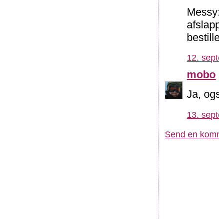
Messy: 
afslap
bestill
12. sep
mobo
Ja, og
13. sep
Send en kom