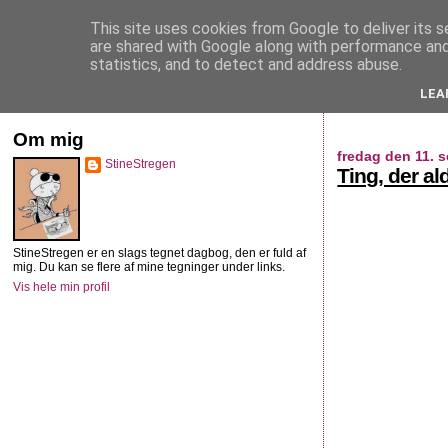
This site uses cookies from Google to deliver its s
StineStregen
are shared with Google along with performance and 
statistics, and to detect and address abuse.
LEA
Illustreret navlebeskuelse
Om mig
fredag den 11. 
StineStregen
Ting, der aldr
StineStregen er en slags tegnet dagbog, den er fuld af
mig. Du kan se flere af mine tegninger under links.
Vis hele min profil