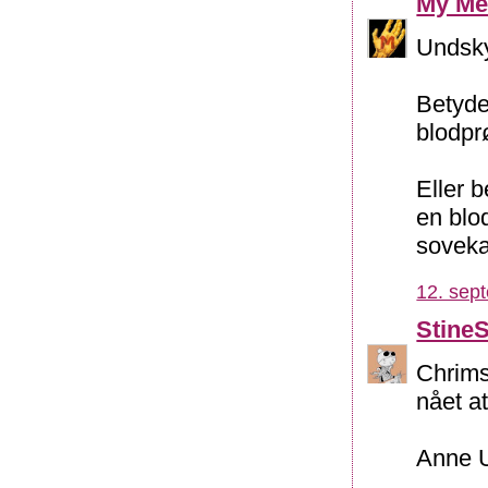
My Me
Undskyl
Betyder
blodpr
Eller b
en blo
soveka
12. sep
Stine
Chrims
nået at
Anne U: