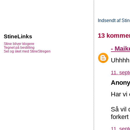
Indsendt af
Sti
13 kommen
StineLinks
Stine bliver klogere
- Maik
Tegnet på bestilling
Set og sket med StineStregen
Uhhhh,
11. sep
Anony
Har vi
Så vil
forker
11. sep