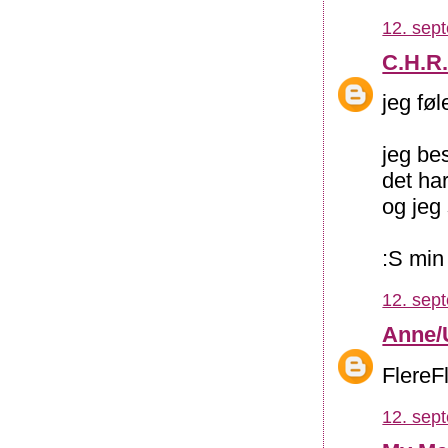
12. sep
C.H.R.
jeg føl
jeg be
det ha
og jeg 
:S min
12. sep
Anne/
FlereF
12. sep