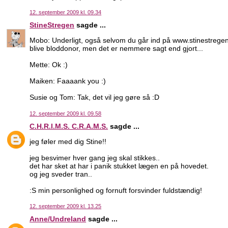
12. september 2009 kl. 09.34
StineStregen
sagde ...
Mobo: Underligt, også selvom du går ind på www.stinestregen.d
blive bloddonor, men det er nemmere sagt end gjort...
Mette: Ok :)
Maiken: Faaaank you :)
Susie og Tom: Tak, det vil jeg gøre så :D
12. september 2009 kl. 09.58
C.H.R.I.M.S. C.R.A.M.S.
sagde ...
jeg føler med dig Stine!!
jeg besvimer hver gang jeg skal stikkes..
det har sket at har i panik stukket lægen en på hovedet.
og jeg sveder tran..
:S min personlighed og fornuft forsvinder fuldstændig!
12. september 2009 kl. 13.25
Anne/Undreland
sagde ...