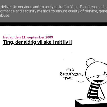
deliver its services and to analyze traffic. Your IP address and 
formance and security metrics to ensure quality of service, gen
abuse.
fredag den 11. september 2009
Ting, der aldrig vil ske i mit liv II