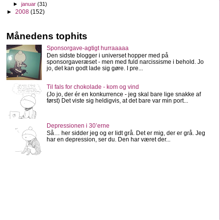
►
januar
(31)
►
2008
(152)
Månedens tophits
Sponsorgave-agtigt hurraaaaa
Den sidste blogger i universet hopper med på
sponsorgaveræset - men med fuld narcissisme i behold. Jo
jo, det kan godt lade sig gøre. I pre...
Til fals for chokolade - kom og vind
(Jo jo, der ér en konkurrence - jeg skal bare lige snakke af
først) Det viste sig heldigvis, at det bare var min port...
Depressionen i 30’erne
Så… her sidder jeg og er lidt grå. Det er mig, der er grå. Jeg
har en depression, ser du. Den har været der...