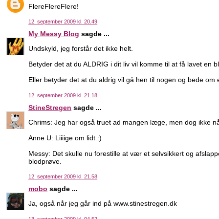
FlereFlereFlere!
12. september 2009 kl. 20.49
My Messy Blog
sagde ...
Undskyld, jeg forstår det ikke helt.
Betyder det at du ALDRIG i dit liv vil komme til at få lavet
Eller betyder det at du aldrig vil gå hen til nogen og bede o
12. september 2009 kl. 21.18
StineStregen
sagde ...
Chrims: Jeg har også truet ad mangen læge, men dog ikke nåe
Anne U: Liiiige om lidt :)
Messy: Det skulle nu forestille at vær et selvsikkert og afslap
blodprøve.
12. september 2009 kl. 21.58
mobo
sagde ...
Ja, også når jeg går ind på www.stinestregen.dk
13. september 2009 kl. 04.52