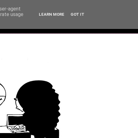
user-agent
erate usage
LEARN MORE
GOT IT