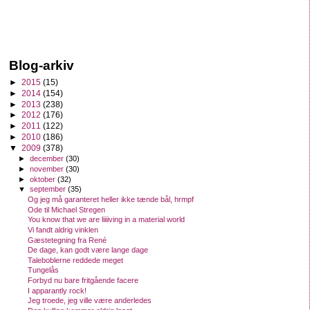
Blog-arkiv
►
2015
(15)
►
2014
(154)
►
2013
(238)
►
2012
(176)
►
2011
(122)
►
2010
(186)
▼
2009
(378)
►
december
(30)
►
november
(30)
►
oktober
(32)
▼
september
(35)
Og jeg må garanteret heller ikke tænde bål, hrmpf
Ode til Michael Stregen
You know that we are liiiiving in a material world
Vi fandt aldrig vinklen
Gæstetegning fra René
De dage, kan godt være lange dage
Taleboblerne reddede meget
Tungelås
Forbyd nu bare fritgående facere
I apparantly rock!
Jeg troede, jeg ville være anderledes