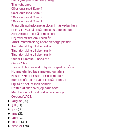
Den kylling kommer aldrig langt
The right ones
90'er-quiz med Stine 4
90'er-quiz med Stine 3
90'er-quiz med Stine 2
90'er-quiz med Stine 1
Fnugrulle og køkkenelastikker i måske-bunken
Folk VILLE altså også smide tissede ting ud
StineStregen - også som fiktion
Hej fritid, vi ses om tusind år
Idræt, matematik og andre dødelige pinsler
Ting, der aldrig vil ske i mit liv III
Ting, der aldrig vil ske i mit liv II
Ting, der aldrig vil ske i mit liv I
Ode til Hummus-Hanne m.f.
GæsteStine
...men de har sikkert et hjerte af guld og sår'n
Nu mangler jeg bare makeup og talent
Ensom? Hvorfor spørger du om det?
Men jeg går ud fra, at det også er en ære
Og så er det, at man bander
Resten af tiden skal jeg bare sove
Man kunne nok godt kalde os stædige
Ooooog VÅGN!
►
august
(39)
►
juli
(31)
►
juni
(30)
►
maj
(31)
►
april
(30)
►
marts
(31)
►
februar
(28)