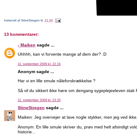
Indsendt af
StineStregen
kl.
21.00
13 kommentarer:
- Maiken
sagde ...
Uhhhh, kan vi forvente mange af dem der? :D
11. september 2009 kl. 22.16
Anonym sagde ...
Har vi en lille smule nåleforskrækkelse ?
Så vil du sikkert ikke høre om dengang sygeplejeeleven stak 
11. september 2009 kl. 23.33
StineStregen
sagde ...
Maiken: Jeg overvejer at lave nogle stykker, men jeg ved ikke, o
Anonym: En lille smule skriver du, prøv med helt afsindigt vol
historie...