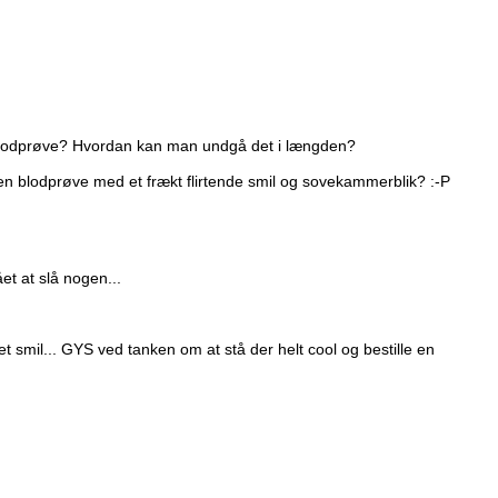
 en blodprøve? Hvordan kan man undgå det i længden?
m en blodprøve med et frækt flirtende smil og sovekammerblik? :-P
t at slå nogen...
pet smil... GYS ved tanken om at stå der helt cool og bestille en