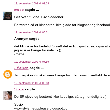
12. september 2009 kl. 01.03
mobo
sagde ...
Get over it Stine. Bliv bloddonor!
Forresten så er kineserne ikke glade for blogspot og facebook
12. september 2009 kl. 06.01
Anonym sagde ...
det bli´r ikke for kedeligt Stine!! det er lidt sjovt at se, ogs
jeg er ikke bange for nåle : - ))
-mette
12. september 2009 kl. 07.39
- Maiken
sagde ...
Tror jeg ikke du skal være bange for.. Jeg syns ihvertfald de er
12. september 2009 kl. 08.18
Susie
sagde ...
De ER sjove og bestemt ikke kedelige, så tegn endelig løs:)
Susie
www.stylemeupplease.blogspot.com