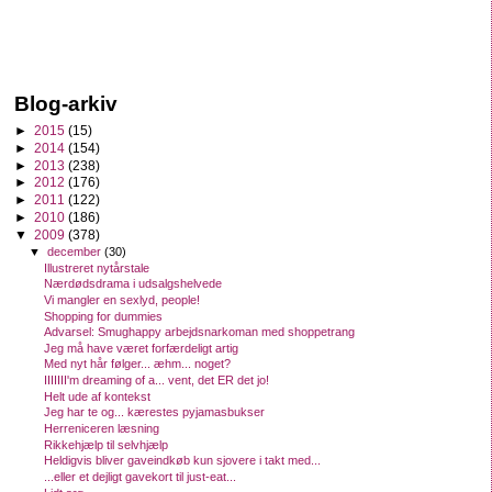
Blog-arkiv
►
2015
(15)
►
2014
(154)
►
2013
(238)
►
2012
(176)
►
2011
(122)
►
2010
(186)
▼
2009
(378)
▼
december
(30)
Illustreret nytårstale
Nærdødsdrama i udsalgshelvede
Vi mangler en sexlyd, people!
Shopping for dummies
Advarsel: Smughappy arbejdsnarkoman med shoppetrang
Jeg må have været forfærdeligt artig
Med nyt hår følger... æhm... noget?
IIIIIII'm dreaming of a... vent, det ER det jo!
Helt ude af kontekst
Jeg har te og... kærestes pyjamasbukser
Herreniceren læsning
Rikkehjælp til selvhjælp
Heldigvis bliver gaveindkøb kun sjovere i takt med...
...eller et dejligt gavekort til just-eat...