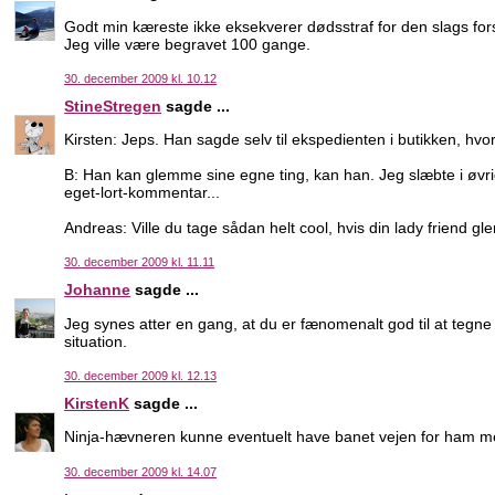
Godt min kæreste ikke eksekverer dødsstraf for den slags for
Jeg ville være begravet 100 gange.
30. december 2009 kl. 10.12
StineStregen
sagde ...
Kirsten: Jeps. Han sagde selv til ekspedienten i butikken, hvo
B: Han kan glemme sine egne ting, kan han. Jeg slæbte i øvr
eget-lort-kommentar...
Andreas: Ville du tage sådan helt cool, hvis din lady friend gl
30. december 2009 kl. 11.11
Johanne
sagde ...
Jeg synes atter en gang, at du er fænomenalt god til at tegne
situation.
30. december 2009 kl. 12.13
KirstenK
sagde ...
Ninja-hævneren kunne eventuelt have banet vejen for ham med
30. december 2009 kl. 14.07