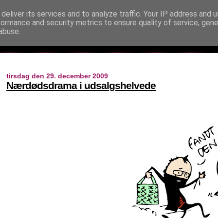
deliver its services and to analyze traffic. Your IP address and 
formance and security metrics to ensure quality of service, gen
abuse.
tirsdag den 29. december 2009
Nærdødsdrama i udsalgshelvede