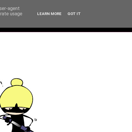
user-agent
erate usage
LEARN MORE
GOT IT