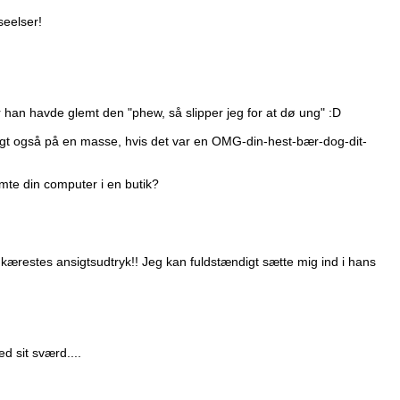
seelser!
r han havde glemt den "phew, så slipper jeg for at dø ung" :D
igt også på en masse, hvis det var en OMG-din-hest-bær-dog-dit-
emte din computer i en butik?
 kærestes ansigtsudtryk!! Jeg kan fuldstændigt sætte mig ind i hans
 sit sværd....