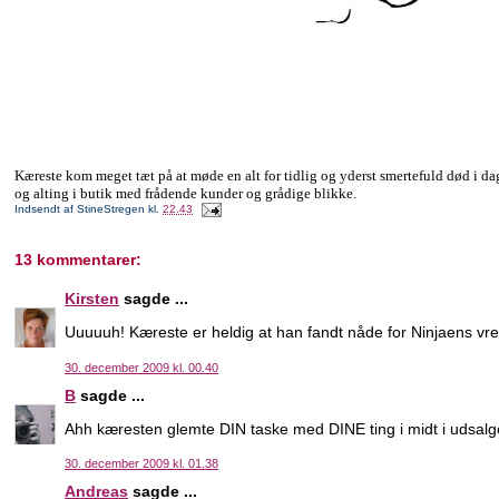
Kæreste kom meget tæt på at møde en alt for tidlig og yderst smertefuld død i 
og alting i butik med frådende kunder og grådige blikke.
Indsendt af
StineStregen
kl.
22.43
13 kommentarer:
Kirsten
sagde ...
Uuuuuh! Kæreste er heldig at han fandt nåde for Ninjaens vrede
30. december 2009 kl. 00.40
B
sagde ...
Ahh kæresten glemte DIN taske med DINE ting i midt i udsalge
30. december 2009 kl. 01.38
Andreas
sagde ...