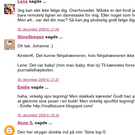
Lene
sagde ...
Jeg kan slet ikke følge dig. Overhovedet. Måske er det fordi j
bare remotely ligner en dametaske for mig. Eller noget som he
Men øh.. var det din mac? Så kan jeg pludselig godt følge dig
30. december 2009 kl. 17.09
StineStregen
sagde ...
Oh tak, Johanne :)
KirstenK: Det kunne Ninjahævneren, hvis Ninjahævneren ikke 
Lene: Det var baby! (min mac-baby, that is) Til kærestes forsvar
journalisthøjskolen.
30. december 2009 kl. 17.37
Emilie
sagde ...
haha, virkelig sjov tegning! Men stakkels kæreste! Godt han all
at glemme sine poser i en butik! Men virkelig sjov/flot tegning!
- Emilie http://realbizzare.blogspot.com/
30. december 2009 kl. 18.18
Anne S.
sagde ...
Den her stryger direkte ind på min 'Stine top-5'