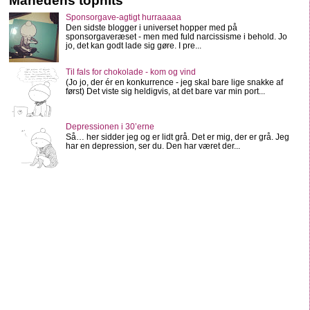
Månedens tophits
Sponsorgave-agtigt hurraaaaa
Den sidste blogger i universet hopper med på
sponsorgaveræset - men med fuld narcissisme i behold. Jo
jo, det kan godt lade sig gøre. I pre...
Til fals for chokolade - kom og vind
(Jo jo, der ér en konkurrence - jeg skal bare lige snakke af
først) Det viste sig heldigvis, at det bare var min port...
Depressionen i 30’erne
Så… her sidder jeg og er lidt grå. Det er mig, der er grå. Jeg
har en depression, ser du. Den har været der...