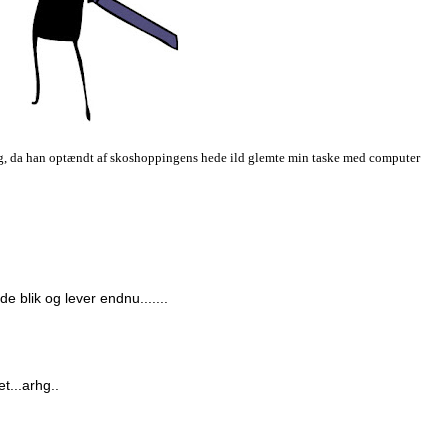
dag, da han optændt af skoshoppingens hede ild glemte min taske med computer
 blik og lever endnu.......
t...arhg..