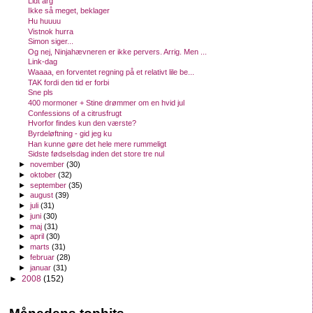
Lidt arg
Ikke så meget, beklager
Hu huuuu
Vistnok hurra
Simon siger...
Og nej, Ninjahævneren er ikke pervers. Arrig. Men ...
Link-dag
Waaaa, en forventet regning på et relativt lile be...
TAK fordi den tid er forbi
Sne pls
400 mormoner + Stine drømmer om en hvid jul
Confessions of a citrusfrugt
Hvorfor findes kun den værste?
Byrdeløftning - gid jeg ku
Han kunne gøre det hele mere rummeligt
Sidste fødselsdag inden det store tre nul
►
november
(30)
►
oktober
(32)
►
september
(35)
►
august
(39)
►
juli
(31)
►
juni
(30)
►
maj
(31)
►
april
(30)
►
marts
(31)
►
februar
(28)
►
januar
(31)
►
2008
(152)