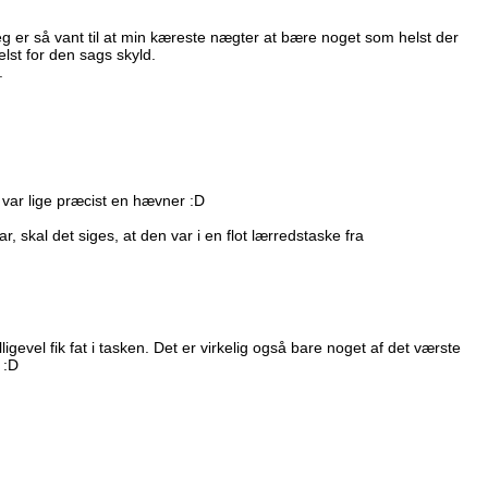
eg er så vant til at min kæreste nægter at bære noget som helst der
lst for den sags skyld.
.
var lige præcist en hævner :D
, skal det siges, at den var i en flot lærredstaske fra
igevel fik fat i tasken. Det er virkelig også bare noget af det værste
 :D