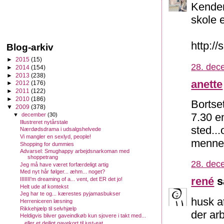
Kender
skole e
http:/
Blog-arkiv
►
2015
(15)
28. dec
►
2014
(154)
►
2013
(238)
anette
►
2012
(176)
►
2011
(122)
►
2010
(186)
Bortse
▼
2009
(378)
7.30 e
▼
december
(30)
Illustreret nytårstale
sted...
Nærdødsdrama i udsalgshelvede
Vi mangler en sexlyd, people!
mennes
Shopping for dummies
Advarsel: Smughappy arbejdsnarkoman med
shoppetrang
28. dec
Jeg må have været forfærdeligt artig
Med nyt hår følger... æhm... noget?
rené
s
IIIIIII'm dreaming of a... vent, det ER det jo!
Helt ude af kontekst
Jeg har te og... kærestes pyjamasbukser
husk a
Herreniceren læsning
Rikkehjælp til selvhjælp
der arb
Heldigvis bliver gaveindkøb kun sjovere i takt med...
...eller et dejligt gavekort til just-eat...