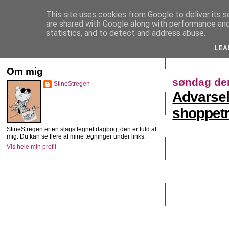
This site uses cookies from Google to deliver its s
StineStregen
are shared with Google along with performance and 
statistics, and to detect and address abuse.
LEA
Illustreret navlebeskuelse
Om mig
søndag de
StineStregen
Advarse
shoppet
StineStregen er en slags tegnet dagbog, den er fuld af
mig. Du kan se flere af mine tegninger under links.
Vis hele min profil