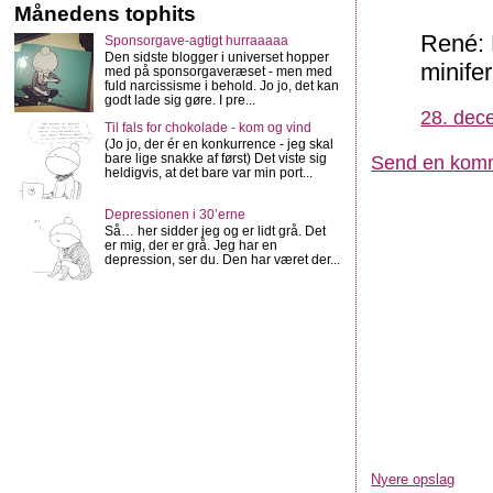
Månedens tophits
René: 
Sponsorgave-agtigt hurraaaaa
Den sidste blogger i universet hopper
minifer
med på sponsorgaveræset - men med
fuld narcissisme i behold. Jo jo, det kan
godt lade sig gøre. I pre...
28. dec
Til fals for chokolade - kom og vind
(Jo jo, der ér en konkurrence - jeg skal
bare lige snakke af først) Det viste sig
Send en kom
heldigvis, at det bare var min port...
Depressionen i 30’erne
Så… her sidder jeg og er lidt grå. Det
er mig, der er grå. Jeg har en
depression, ser du. Den har været der...
Nyere opslag