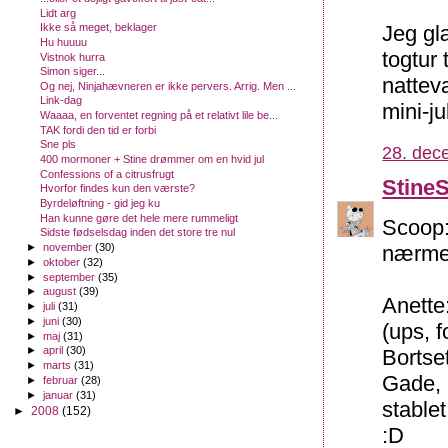
Lidt arg
Jeg gl
Ikke så meget, beklager
Hu huuuu
togtur
Vistnok hurra
Simon siger...
nattev
Og nej, Ninjahævneren er ikke pervers. Arrig. Men ...
Link-dag
mini-jul
Waaaa, en forventet regning på et relativt lile be...
TAK fordi den tid er forbi
Sne pls
28. dec
400 mormoner + Stine drømmer om en hvid jul
Confessions of a citrusfrugt
Stine
Hvorfor findes kun den værste?
Byrdeløftning - gid jeg ku
Han kunne gøre det hele mere rummeligt
Scoop:
Sidste fødselsdag inden det store tre nul
►
november
(30)
nærme
►
oktober
(32)
►
september
(35)
►
august
(39)
Anette
►
juli
(31)
►
juni
(30)
(ups, 
►
maj
(31)
►
april
(30)
Bortse
►
marts
(31)
Gade, 
►
februar
(28)
►
januar
(31)
stable
►
2008
(152)
:D