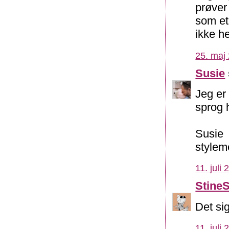
prøver
som et
ikke h
25. maj 
Susie
Jeg er
sprog h
Susie
stylem
11. juli
Stine
Det sige
11. juli