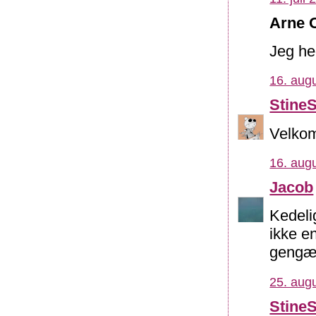
Arne O
Jeg he
16. augu
Stine
Velkom
16. augu
Jacob
Kedeli
ikke e
gengæld
25. augu
Stine