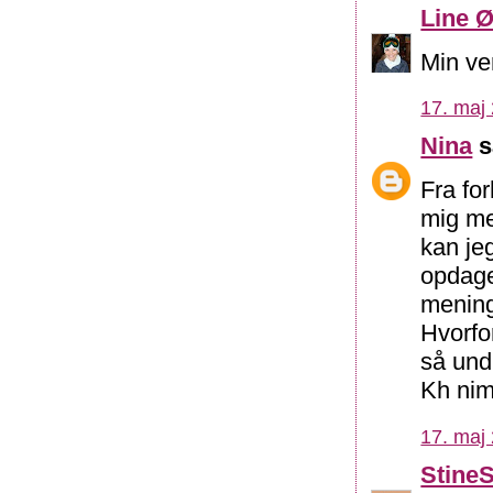
Line Ø
Min ven
17. maj 
Nina
s
Fra fo
mig me
kan jeg
opdaget
menings
Hvorfo
så und
Kh ni
17. maj 
Stine