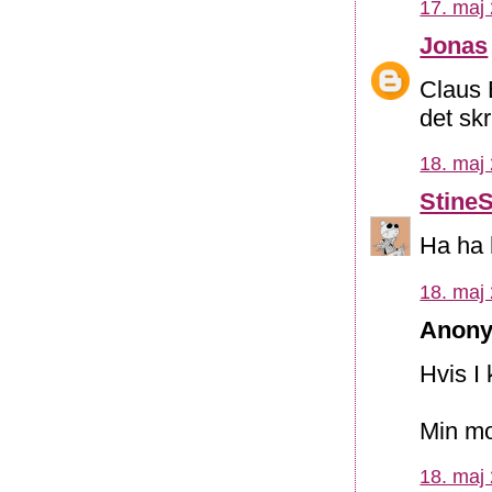
17. maj 
Jonas
Claus B
det sk
18. maj 
Stine
Ha ha 
18. maj 
Anony
Hvis I
Min mo
18. maj 