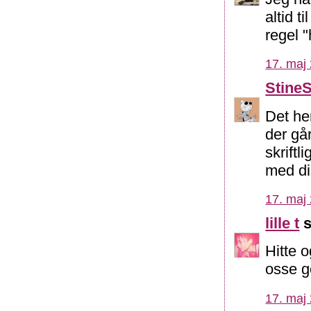
altid t
regel "
17. maj 
Stine
Det he
der gå
skriftl
med di
17. maj 
lille t
s
Hitte 
osse g
17. maj 