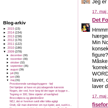
Jeg er 
17. maj 
Det F
Blog-arkiv
Hmmm..
►
2015
(15)
►
2014
(154)
hærger
►
2013
(238)
►
2012
(176)
Min No
►
2011
(122)
konsek
►
2010
(186)
▼
2009
(378)
figure
►
december
(30)
►
november
(30)
Måske 
►
oktober
(32)
'korre
►
september
(35)
►
august
(39)
WORD, 
►
juli
(31)
►
juni
(30)
laver, 
▼
maj
(31)
Provokerende søndagshyggere - føj!
laver d
Det hjælper at have en pizzabagende kæreste
Nogen, der ved, hvor lang tid det tager at bygge e...
Tegning nr 300; Stine stjæler af kærlighed
17. maj 
Broccolipizza og glædestårer
NEJ, det er hverken sødt eller lolita-agtigt
fisefo
Ondt, når man drømmer om nye kjoler, asti, sushi o...