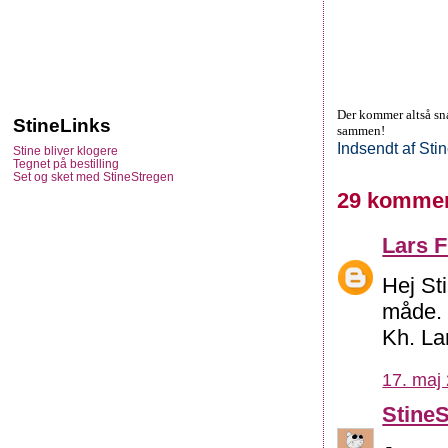
Der kommer altså snar
StineLinks
sammen!
Indsendt af
Sti
Stine bliver klogere
Tegnet på bestilling
Set og sket med StineStregen
29 kommen
Lars F
Hej St
måde. 
Kh. La
17. maj 
Stine