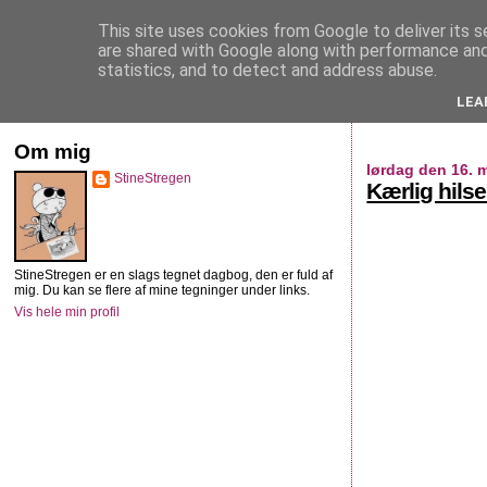
This site uses cookies from Google to deliver its s
StineStregen
are shared with Google along with performance and 
statistics, and to detect and address abuse.
LEA
Illustreret navlebeskuelse
Om mig
lørdag den 16. 
StineStregen
Kærlig hils
StineStregen er en slags tegnet dagbog, den er fuld af
mig. Du kan se flere af mine tegninger under links.
Vis hele min profil