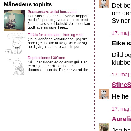
Månedens tophits
Det be
om den
Sponsorgave-agtigt hurraaaaa
Den sidste blogger i universet hopper
Sviner
med på sponsorgaveræset - men med
fuld narcissisme i behold. Jo jo, det kan
godt lade sig gøre. I pre...
17. maj 
Til fals for chokolade - kom og vind
(Jo jo, der ér en konkurrence - jeg skal
Eike s
bare lige snakke af først) Det viste sig
heldigvis, at det bare var min port...
Dild o
Depressionen i 30’erne
klubben
Så… her sidder jeg og er lidt grå. Det
er mig, der er grå. Jeg har en
depression, ser du. Den har været der...
17. maj 
Stine
He he 
17. maj 
Aureli
Jeg ha