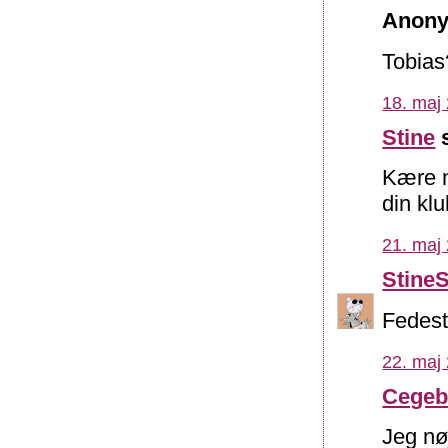
Anony
Tobias
18. maj 
Stine
s
Kære n
din klu
21. maj 
Stine
Fedest
22. maj 
Cegeb
Jeg nø