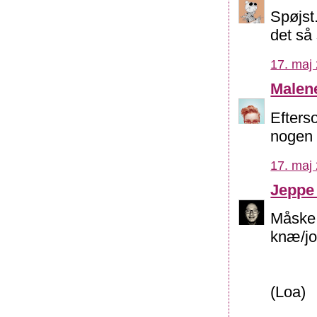
Spøjst
det så
17. maj 
Malen
Efterso
nogen 
17. maj 
Jeppe
Måske 
knæ/jo
(Loa)