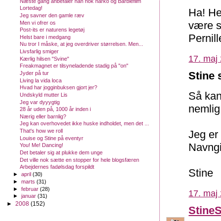
Næste gang anbefaler han nok narko og Barbiefilm
Lortedag!
Ha! He
Jeg savner den gamle ræv
være sk
Men vi ofrer os
Post-its er naturens legetøj
Pernill
Helst bare i medgang
Nu tror I måske, at jeg overdriver størrelsen. Men...
Livsfarlig smiger
17. maj 
Kærlig hilsen "Svine"
Freakmagnet er tilsyneladende stadig på "on"
Stine 
Jyder på tur
Living la vida loca
Hvad har jogginbuksen gjort jer?
Så kan 
Undskyld mutter Lis
Jeg var dyyygtig
nemlig 
28 år uden på, 1000 år inden i
Nærig eller barnlig?
Jeg kan overhovedet ikke huske indholdet, men det ...
That's how we roll
Jeg er
Louise og Stine på eventyr
Navngi
You! Me! Dancing!
Det betaler sig at plukke dem unge
Det ville nok sætte en stopper for hele blogsfæren
Arbejdernes fadølsdag forspildt
Stine
►
april
(30)
►
marts
(31)
►
februar
(28)
17. maj 
►
januar
(31)
►
2008
(152)
Stine