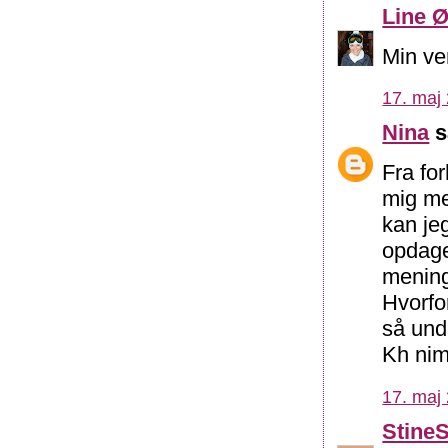
Line Ø
Min ven
17. maj 
Nina
s
Fra fo
mig me
kan jeg
opdaget
menings
Hvorfo
så und
Kh ni
17. maj 
Stine