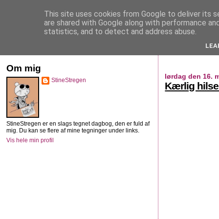
This site uses cookies from Google to deliver its s
StineStregen
are shared with Google along with performance and 
statistics, and to detect and address abuse.
LEA
Illustreret navlebeskuelse
Om mig
lørdag den 16. 
StineStregen
Kærlig hils
StineStregen er en slags tegnet dagbog, den er fuld af
mig. Du kan se flere af mine tegninger under links.
Vis hele min profil