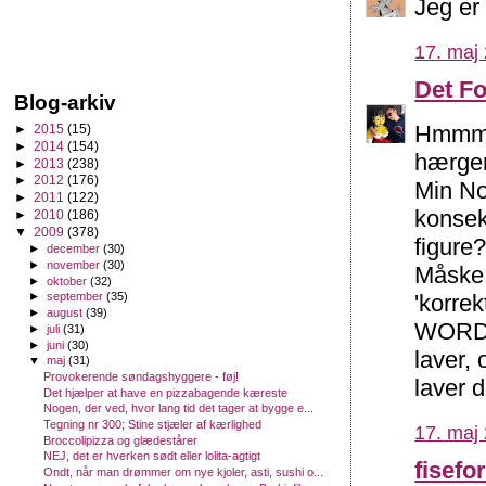
Jeg er 
17. maj 
Det F
Blog-arkiv
Hmmm..
►
2015
(15)
►
2014
(154)
hærger
►
2013
(238)
►
2012
(176)
Min No
►
2011
(122)
konsek
►
2010
(186)
▼
2009
(378)
figure
►
december
(30)
►
november
(30)
Måske 
►
oktober
(32)
'korre
►
september
(35)
►
august
(39)
WORD, 
►
juli
(31)
►
juni
(30)
laver, 
▼
maj
(31)
Provokerende søndagshyggere - føj!
laver d
Det hjælper at have en pizzabagende kæreste
Nogen, der ved, hvor lang tid det tager at bygge e...
Tegning nr 300; Stine stjæler af kærlighed
17. maj 
Broccolipizza og glædestårer
NEJ, det er hverken sødt eller lolita-agtigt
fisefo
Ondt, når man drømmer om nye kjoler, asti, sushi o...