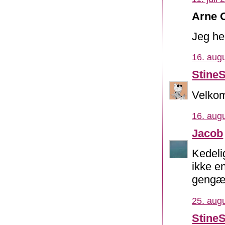
Arne O
Jeg he
16. augu
Stine
Velkom
16. augu
Jacob
Kedeli
ikke e
gengæld
25. augu
Stine