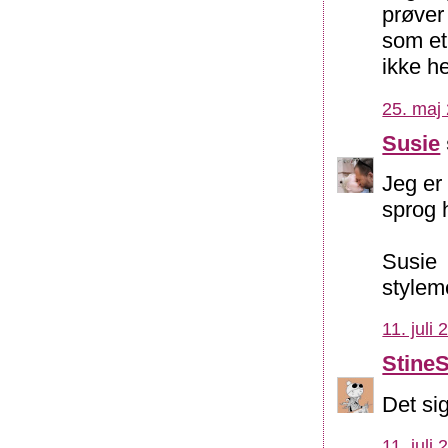
prøver
som et
ikke h
25. maj 
Susie
Jeg er
sprog h
Susie
stylem
11. juli
Stine
Det sige
11. juli