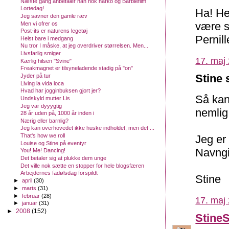
Næste gang anbefaler han nok narko og Barbiefilm
Lortedag!
Ha! He
Jeg savner den gamle ræv
være sk
Men vi ofrer os
Post-its er naturens legetøj
Pernill
Helst bare i medgang
Nu tror I måske, at jeg overdriver størrelsen. Men...
Livsfarlig smiger
17. maj 
Kærlig hilsen "Svine"
Freakmagnet er tilsyneladende stadig på "on"
Stine 
Jyder på tur
Living la vida loca
Hvad har jogginbuksen gjort jer?
Så kan 
Undskyld mutter Lis
Jeg var dyyygtig
nemlig 
28 år uden på, 1000 år inden i
Nærig eller barnlig?
Jeg kan overhovedet ikke huske indholdet, men det ...
That's how we roll
Jeg er
Louise og Stine på eventyr
Navngi
You! Me! Dancing!
Det betaler sig at plukke dem unge
Det ville nok sætte en stopper for hele blogsfæren
Arbejdernes fadølsdag forspildt
Stine
►
april
(30)
►
marts
(31)
►
februar
(28)
17. maj 
►
januar
(31)
►
2008
(152)
Stine