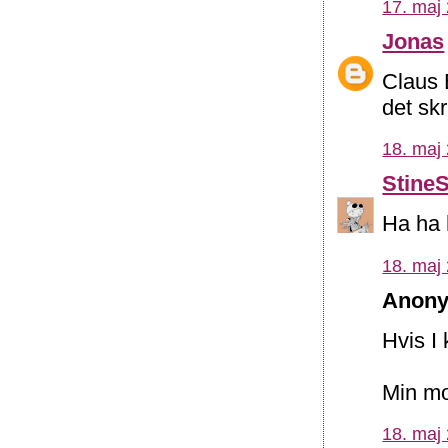
17. maj 
Jonas
Claus B
det sk
18. maj 
Stine
Ha ha 
18. maj 
Anony
Hvis I
Min mo
18. maj 