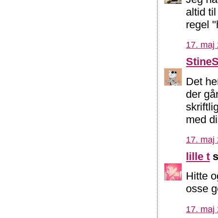
altid t
regel "
17. maj 
Stine
Det he
der gå
skriftl
med di
17. maj 
lille t
s
Hitte 
osse g
17. maj 