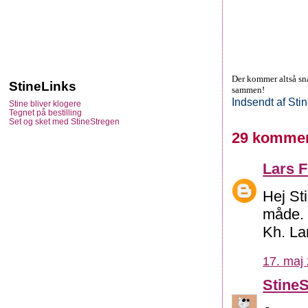
Der kommer altså snar
StineLinks
sammen!
Indsendt af
Sti
Stine bliver klogere
Tegnet på bestilling
Set og sket med StineStregen
29 kommen
Lars F
Hej St
måde. 
Kh. La
17. maj 
Stine