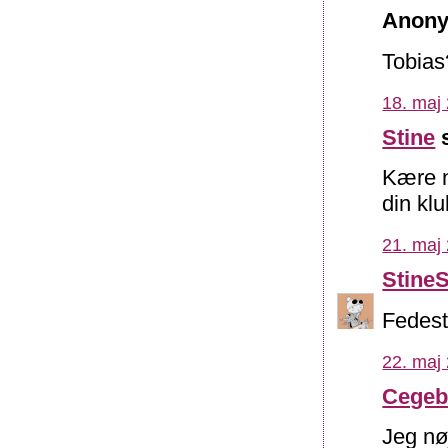
Anony
Tobias
18. maj 
Stine
s
Kære n
din klu
21. maj 
Stine
Fedest
22. maj 
Cegeb
Jeg nø