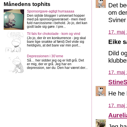
Månedens tophits
Det be
om den
Sponsorgave-agtigt hurraaaaa
Den sidste blogger i universet hopper
Sviner
med på sponsorgaveræset - men med
fuld narcissisme i behold. Jo jo, det kan
godt lade sig gøre. I pre...
17. maj 
Til fals for chokolade - kom og vind
(Jo jo, der ér en konkurrence - jeg skal
Eike s
bare lige snakke af først) Det viste sig
heldigvis, at det bare var min port...
Dild o
Depressionen i 30’erne
klubben
Så… her sidder jeg og er lidt grå. Det
er mig, der er grå. Jeg har en
depression, ser du. Den har været der...
17. maj 
Stine
He he 
17. maj 
Aureli
Jeg ha