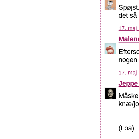
Spøjst
det så
17. maj 
Malen
Efterso
nogen 
17. maj 
Jeppe
Måske 
knæ/jo
(Loa)