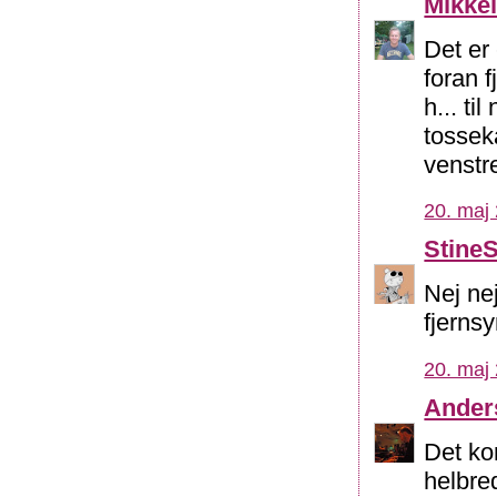
Mikkel
Det er 
foran 
h... ti
tossek
venstr
20. maj 
Stine
Nej ne
fjernsy
20. maj 
Ander
Det ko
helbred