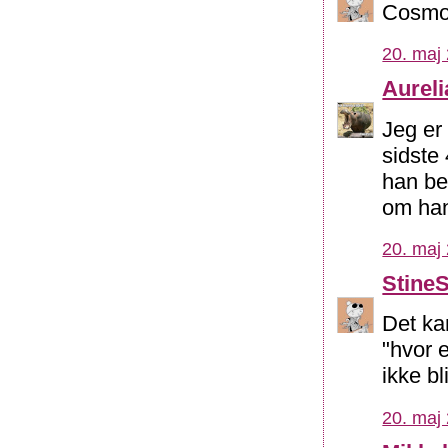
Cosmo:
20. maj 
Aureli
Jeg er
sidste 
han be
om han
20. maj 
Stine
Det ka
"hvor
ikke bl
20. maj 