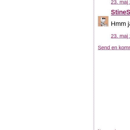
23. maj 
Stine
Hmm ja 
23. maj 
Send en kom