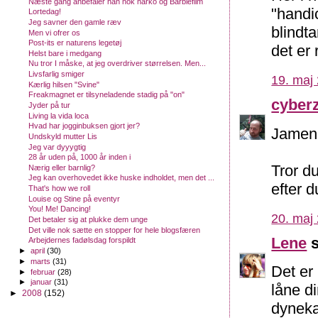
Næste gang anbefaler han nok narko og Barbiefilm
"handic
Lortedag!
Jeg savner den gamle ræv
blindt
Men vi ofrer os
Post-its er naturens legetøj
det er r
Helst bare i medgang
Nu tror I måske, at jeg overdriver størrelsen. Men...
Livsfarlig smiger
19. maj 
Kærlig hilsen "Svine"
Freakmagnet er tilsyneladende stadig på "on"
cyber
Jyder på tur
Living la vida loca
Hvad har jogginbuksen gjort jer?
Jamen, 
Undskyld mutter Lis
Jeg var dyyygtig
28 år uden på, 1000 år inden i
Tror d
Nærig eller barnlig?
Jeg kan overhovedet ikke huske indholdet, men det ...
efter d
That's how we roll
Louise og Stine på eventyr
You! Me! Dancing!
20. maj 
Det betaler sig at plukke dem unge
Det ville nok sætte en stopper for hele blogsfæren
Lene
s
Arbejdernes fadølsdag forspildt
►
april
(30)
►
marts
(31)
Det er
►
februar
(28)
►
januar
(31)
låne di
►
2008
(152)
dyneka