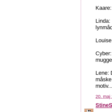
Kaare:
Linda:
lynmåd
Louise:
Cyber:
mugge
Lene: D
måske 
motiv..
20. maj 
Stine