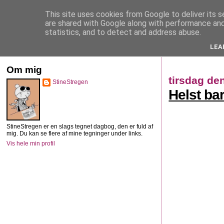
This site uses cookies from Google to deliver its s
StineStregen
are shared with Google along with performance and 
statistics, and to detect and address abuse.
LEA
Illustreret navlebeskuelse
Om mig
tirsdag de
StineStregen
Helst ba
StineStregen er en slags tegnet dagbog, den er fuld af
mig. Du kan se flere af mine tegninger under links.
Vis hele min profil