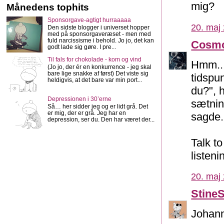
mig?
Månedens tophits
Sponsorgave-agtigt hurraaaaa
20. maj 
Den sidste blogger i universet hopper
med på sponsorgaveræset - men med
fuld narcissisme i behold. Jo jo, det kan
Cosm
godt lade sig gøre. I pre...
Til fals for chokolade - kom og vind
Hmm...
(Jo jo, der ér en konkurrence - jeg skal
bare lige snakke af først) Det viste sig
tidspu
heldigvis, at det bare var min port...
du?", 
Depressionen i 30’erne
sætnin
Så… her sidder jeg og er lidt grå. Det
er mig, der er grå. Jeg har en
sagde..
depression, ser du. Den har været der...
Talk t
listeni
20. maj 
Stine
Johann