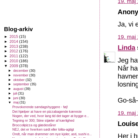
19. maj 
Anony
Ja, vi 
Blog-arkiv
19. maj 
►
2015
(15)
►
2014
(154)
Linda
►
2013
(238)
►
2012
(176)
►
2011
(122)
Jeg ha
►
2010
(186)
▼
2009
(378)
Når ha
►
december
(30)
havnen
►
november
(30)
►
oktober
(32)
losnin
►
september
(35)
►
august
(39)
►
juli
(31)
►
juni
(30)
Go-så-
▼
maj
(31)
Provokerende søndagshyggere - føj!
Det hjælper at have en pizzabagende kæreste
19. maj 
Nogen, der ved, hvor lang tid det tager at bygge e...
Tegning nr 300; Stine stjæler af kærlighed
Louise
Broccolipizza og glædestårer
NEJ, det er hverken sødt eller lolita-agtigt
Ondt, når man drømmer om nye kjoler, asti, sushi o...
Her i 