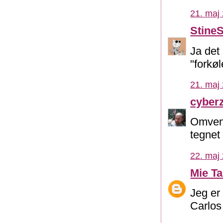
21. maj 
Stine
Ja det 
"forkøl
21. maj 
cyber
Omvend
tegnet
22. maj 
Mie Ta
Jeg er
Carlos