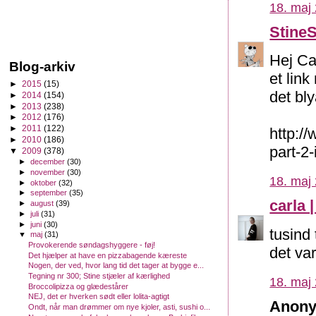
18. maj 
Stine
Hej Ca
Blog-arkiv
et lin
►
2015
(15)
det bl
►
2014
(154)
►
2013
(238)
►
2012
(176)
►
2011
(122)
http:/
►
2010
(186)
part-2-
▼
2009
(378)
►
december
(30)
►
november
(30)
18. maj 
►
oktober
(32)
►
september
(35)
carla |
►
august
(39)
►
juli
(31)
►
juni
(30)
tusind 
▼
maj
(31)
Provokerende søndagshyggere - føj!
det var
Det hjælper at have en pizzabagende kæreste
Nogen, der ved, hvor lang tid det tager at bygge e...
Tegning nr 300; Stine stjæler af kærlighed
18. maj 
Broccolipizza og glædestårer
NEJ, det er hverken sødt eller lolita-agtigt
Anony
Ondt, når man drømmer om nye kjoler, asti, sushi o...