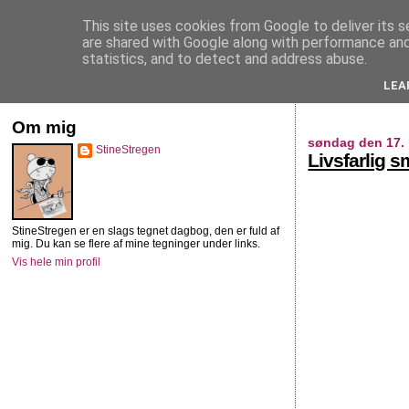
This site uses cookies from Google to deliver its s
StineStregen
are shared with Google along with performance and 
statistics, and to detect and address abuse.
LEA
Illustreret navlebeskuelse
Om mig
søndag den 17.
StineStregen
Livsfarlig s
StineStregen er en slags tegnet dagbog, den er fuld af
mig. Du kan se flere af mine tegninger under links.
Vis hele min profil