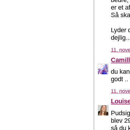
er et 
Så ska
Lyder d
dejlig..
11. nov
Camil
du kan
godt ..
11. nov
Louis
Pudsig
blev 29
så du k