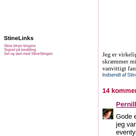
StineLinks
Stine bliver klogere
Tegnet på bestilling
Jeg er virkel
Set og sket med StineStregen
skræmmer mig 
vanvittigt fa
Indsendt af
Sti
14 kommen
Pernil
Gode e
jeg va
eventy