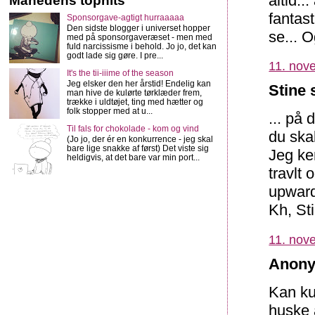
altid..
Månedens tophits
fantas
Sponsorgave-agtigt hurraaaaa
Den sidste blogger i universet hopper
se... 
med på sponsorgaveræset - men med
fuld narcissisme i behold. Jo jo, det kan
godt lade sig gøre. I pre...
11. nov
It's the tii-iiime of the season
Jeg elsker den her årstid! Endelig kan
Stine 
man hive de kulørte tørklæder frem,
trække i uldtøjet, ting med hætter og
folk stopper med at u...
... på 
Til fals for chokolade - kom og vind
du skal
(Jo jo, der ér en konkurrence - jeg skal
bare lige snakke af først) Det viste sig
Jeg ken
heldigvis, at det bare var min port...
travlt 
upward
Kh, St
11. nov
Anony
Kan kun
huske a