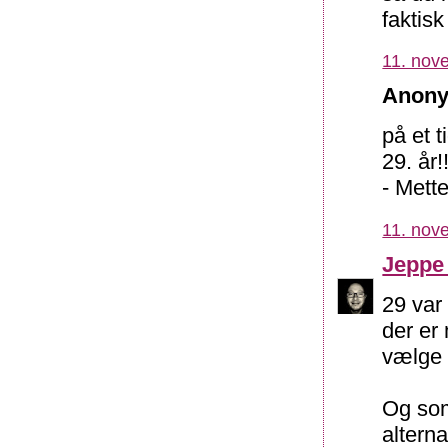
faktisk
11. nov
Anony
på et 
29. år!
- Mett
11. nov
Jeppe
29 var
der er 
vælge d
Og som
alterna