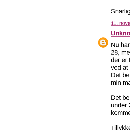
Snarlig
11. nov
Unkn
Nu har 
28, me
der er 
ved at 
Det be
min man
Det be
under 
kommet
Tillyk