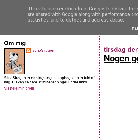
This site uses cookies from Google to deliver its s
StineStregen
are shared with Google along with performance and 
statistics, and to detect and address abuse.
LEA
Illustreret navlebeskuelse
Om mig
tirsdag de
StineStregen
Nogen go
StineStregen er en slags tegnet dagbog, den er fuld af
mig. Du kan se flere af mine tegninger under links.
Vis hele min profil