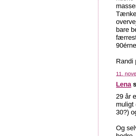
masser
Tænker
overvej
bare b
færres
90érne
Randi 
11. nov
Lena
s
29 år 
muligt
30?) og
Og sel
bedre,