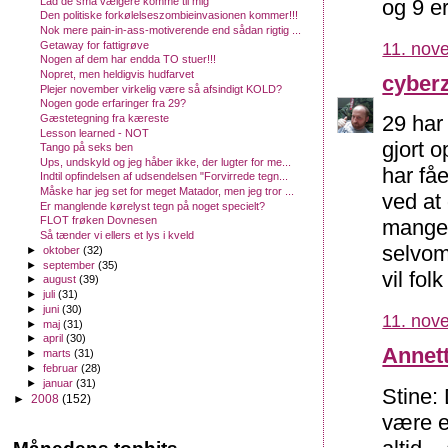
og 9 er
Lad de små vælgere komme til mig
Den politiske forkølelseszombieinvasionen kommer!!!
Nok mere pain-in-ass-motiverende end sådan rigtig ...
Getaway for fattigrøve
11. nov
Nogen af dem har endda TO stuer!!!
Nopret, men heldigvis hudfarvet
cyber
Plejer november virkelig være så afsindigt KOLD?
Nogen gode erfaringer fra 29?
29 har 
Gæstetegning fra kæreste
Lesson learned - NOT
gjort 
Tango på seks ben
Ups, undskyld og jeg håber ikke, der lugter for me...
har få
Indtil opfindelsen af udsendelsen "Forvirrede tegn...
Måske har jeg set for meget Matador, men jeg tror ...
ved at
Er manglende kørelyst tegn på noget specielt?
FLOT frøken Dovnesen
mange 
Så tænder vi ellers et lys i kveld
selvom 
►
oktober
(32)
►
september
(35)
vil fol
►
august
(39)
►
juli
(31)
►
juni
(30)
11. nov
►
maj
(31)
►
april
(30)
Annett
►
marts
(31)
►
februar
(28)
►
januar
(31)
Stine: 
►
2008
(152)
være et