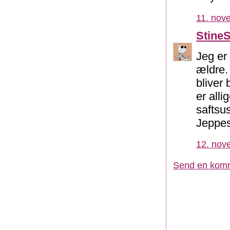
11. nov
Stine
Jeg er 
ældre.
bliver
er alli
saftsu
Jeppes 
12. nov
Send en kom