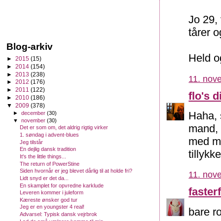
Jo 29,
tårer o
Blog-arkiv
Held og
►
2015
(15)
►
2014
(154)
►
2013
(238)
11. nov
►
2012
(176)
►
2011
(122)
flo's d
►
2010
(186)
▼
2009
(378)
Haha, 
►
december
(30)
▼
november
(30)
mand, d
Det er som om, det aldrig rigtig virker
1. søndag i advent-blues
med mi
Jeg tilstår
En dejlig dansk tradition
tillykke
It's the little things...
The return of PowerStine
Siden hvornår er jeg blevet dårlig til at holde fri?
11. nov
Lidt snyd er det da...
En skamplet for opvredne karklude
fasterf
Leveren kommer i juleform
Kæreste ønsker god tur
Jeg er en youngster 4 real!
bare ro
Advarsel: Typisk dansk vejrbrok