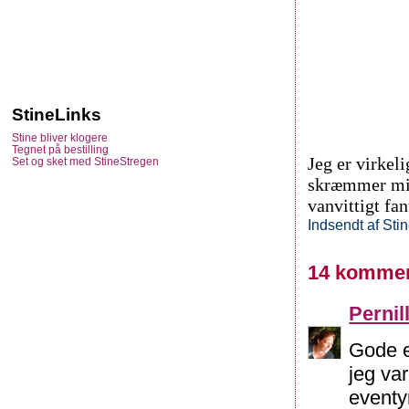
StineLinks
Stine bliver klogere
Tegnet på bestilling
Jeg er virkel
Set og sket med StineStregen
skræmmer mig 
vanvittigt fa
Indsendt af
Sti
14 kommen
Pernil
Gode e
jeg va
eventy