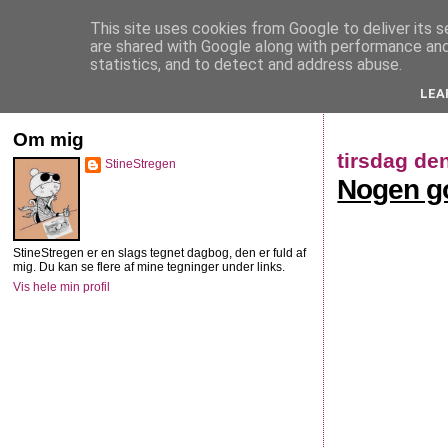
This site uses cookies from Google to deliver its s
StineStregen
are shared with Google along with performance and 
statistics, and to detect and address abuse.
LEA
Illustreret navlebeskuelse
Om mig
tirsdag de
StineStregen
Nogen go
StineStregen er en slags tegnet dagbog, den er fuld af
mig. Du kan se flere af mine tegninger under links.
Vis hele min profil