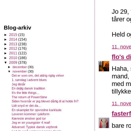
Jo 29,
tårer o
Blog-arkiv
Held og
►
2015
(15)
►
2014
(154)
►
2013
(238)
11. nov
►
2012
(176)
►
2011
(122)
flo's d
►
2010
(186)
▼
2009
(378)
Haha, 
►
december
(30)
▼
november
(30)
mand, d
Det er som om, det aldrig rigtig virker
1. søndag i advent-blues
med mi
Jeg tilstår
En dejlig dansk tradition
tillykke
It's the little things...
The return of PowerStine
Siden hvornår er jeg blevet dårlig til at holde fri?
11. nov
Lidt snyd er det da...
En skamplet for opvredne karklude
fasterf
Leveren kommer i juleform
Kæreste ønsker god tur
Jeg er en youngster 4 real!
bare ro
Advarsel: Typisk dansk vejrbrok