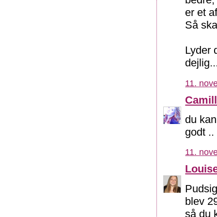
er et 
Så ska
Lyder d
dejlig..
11. nov
Camil
du kan
godt ..
11. nov
Louis
Pudsig
blev 29
så du k