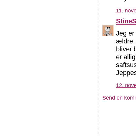
11. nov
Stine
Jeg er 
ældre.
bliver
er alli
saftsu
Jeppes 
12. nov
Send en kom