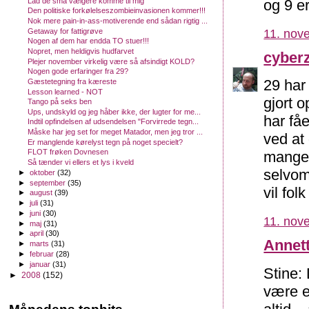
og 9 er
Lad de små vælgere komme til mig
Den politiske forkølelseszombieinvasionen kommer!!!
Nok mere pain-in-ass-motiverende end sådan rigtig ...
Getaway for fattigrøve
11. nov
Nogen af dem har endda TO stuer!!!
Nopret, men heldigvis hudfarvet
cyber
Plejer november virkelig være så afsindigt KOLD?
Nogen gode erfaringer fra 29?
29 har 
Gæstetegning fra kæreste
Lesson learned - NOT
gjort 
Tango på seks ben
Ups, undskyld og jeg håber ikke, der lugter for me...
har få
Indtil opfindelsen af udsendelsen "Forvirrede tegn...
Måske har jeg set for meget Matador, men jeg tror ...
ved at
Er manglende kørelyst tegn på noget specielt?
FLOT frøken Dovnesen
mange 
Så tænder vi ellers et lys i kveld
selvom 
►
oktober
(32)
►
september
(35)
vil fol
►
august
(39)
►
juli
(31)
►
juni
(30)
11. nov
►
maj
(31)
►
april
(30)
Annett
►
marts
(31)
►
februar
(28)
►
januar
(31)
Stine: 
►
2008
(152)
være et