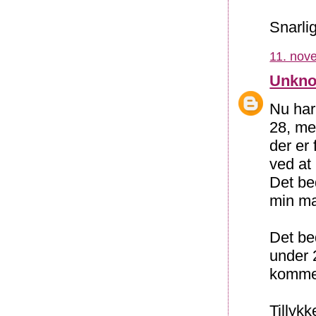
Snarlig
11. nov
Unkn
Nu har 
28, me
der er 
ved at 
Det be
min man
Det be
under 
kommet
Tillyk