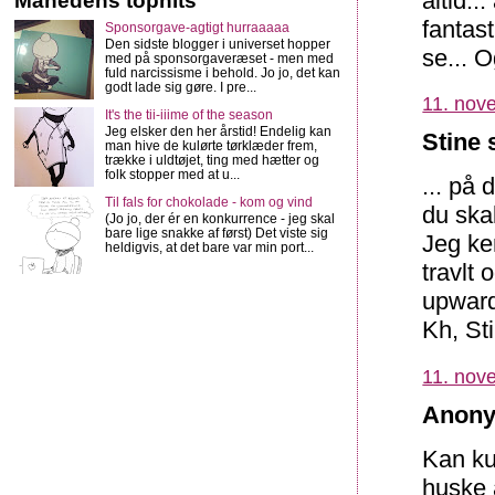
altid..
Månedens tophits
fantas
Sponsorgave-agtigt hurraaaaa
Den sidste blogger i universet hopper
se... 
med på sponsorgaveræset - men med
fuld narcissisme i behold. Jo jo, det kan
godt lade sig gøre. I pre...
11. nov
It's the tii-iiime of the season
Jeg elsker den her årstid! Endelig kan
Stine 
man hive de kulørte tørklæder frem,
trække i uldtøjet, ting med hætter og
folk stopper med at u...
... på 
Til fals for chokolade - kom og vind
du skal
(Jo jo, der ér en konkurrence - jeg skal
bare lige snakke af først) Det viste sig
Jeg ken
heldigvis, at det bare var min port...
travlt 
upward
Kh, St
11. nov
Anony
Kan kun
huske a