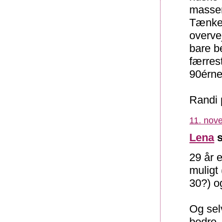
masser
Tænker
overvej
bare b
færres
90érne
Randi 
11. nov
Lena
s
29 år 
muligt
30?) og
Og sel
bedre,