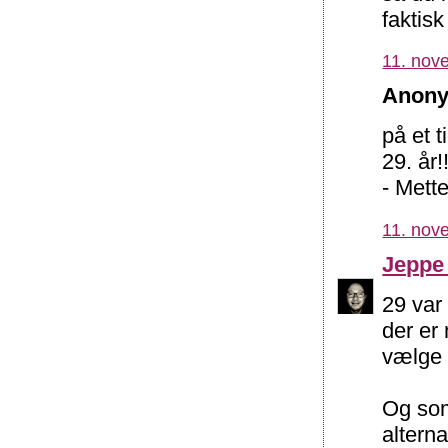
faktisk
11. nov
Anony
på et 
29. år!
- Mett
11. nov
Jeppe
29 var
der er 
vælge d
Og som
alterna