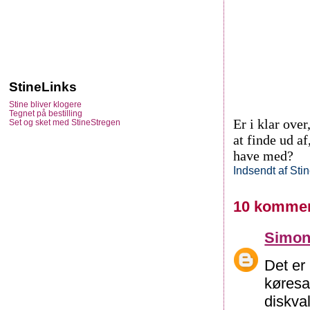
StineLinks
Stine bliver klogere
Tegnet på bestilling
Er i klar over
Set og sket med StineStregen
at finde ud a
have med?
Indsendt af
Sti
10 kommen
Simo
Det er
køresa
diskva