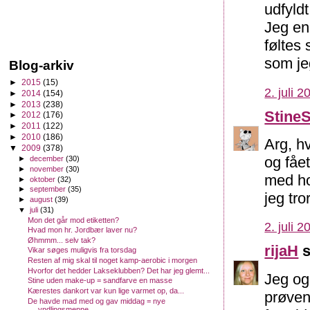
udfyldt
Jeg end
føltes
som je
Blog-arkiv
►
2015
(15)
2. juli 2
►
2014
(154)
►
2013
(238)
Stine
►
2012
(176)
►
2011
(122)
►
2010
(186)
Arg, h
▼
2009
(378)
og fået
►
december
(30)
►
november
(30)
med hor
►
oktober
(32)
►
september
(35)
jeg tro
►
august
(39)
▼
juli
(31)
Mon det går mod etiketten?
2. juli 2
Hvad mon hr. Jordbær laver nu?
Øhmmm... selv tak?
rijaH
s
Vikar søges muligvis fra torsdag
Resten af mig skal til noget kamp-aerobic i morgen
Hvorfor det hedder Lakseklubben? Det har jeg glemt...
Jeg og
Stine uden make-up = sandfarve en masse
Kærestes dankort var kun lige varmet op, da...
prøven
De havde mad med og gav middag = nye
yndlingsmenne...