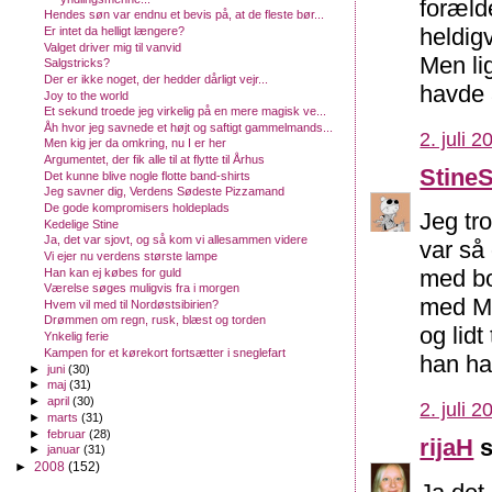
foræld
Hendes søn var endnu et bevis på, at de fleste bør...
heldigv
Er intet da helligt længere?
Valget driver mig til vanvid
Men li
Salgstricks?
Der er ikke noget, der hedder dårligt vejr...
havde 
Joy to the world
Et sekund troede jeg virkelig på en mere magisk ve...
Åh hvor jeg savnede et højt og saftigt gammelmands...
2. juli 2
Men kig jer da omkring, nu I er her
Argumentet, der fik alle til at flytte til Århus
Stine
Det kunne blive nogle flotte band-shirts
Jeg savner dig, Verdens Sødeste Pizzamand
De gode kompromisers holdeplads
Jeg tro
Kedelige Stine
Ja, det var sjovt, og så kom vi allesammen videre
var så
Vi ejer nu verdens største lampe
med bo
Han kan ej købes for guld
Værelse søges muligvis fra i morgen
med Mi
Hvem vil med til Nordøstsibirien?
Drømmen om regn, rusk, blæst og torden
og lidt
Ynkelig ferie
Kampen for et kørekort fortsætter i sneglefart
han har
►
juni
(30)
►
maj
(31)
►
april
(30)
2. juli 2
►
marts
(31)
►
februar
(28)
rijaH
s
►
januar
(31)
►
2008
(152)