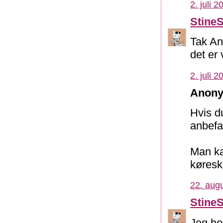
2. juli 2
Stine
Tak Ann
det er 
2. juli 2
Anony
Hvis du
anbef
Man ka
køresk
22. augu
Stine
Jeg hol