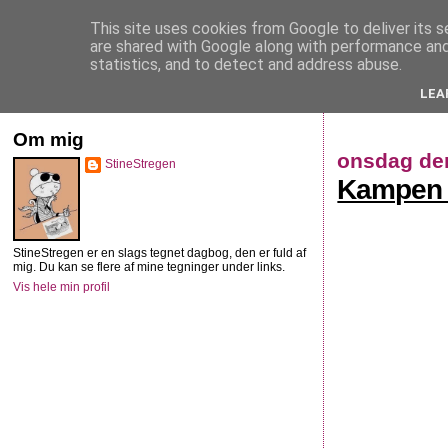
This site uses cookies from Google to deliver its s
StineStregen
are shared with Google along with performance and 
statistics, and to detect and address abuse.
LEA
Illustreret navlebeskuelse
Om mig
onsdag den
StineStregen
Kampen fo
StineStregen er en slags tegnet dagbog, den er fuld af
mig. Du kan se flere af mine tegninger under links.
Vis hele min profil