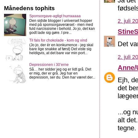
Ja det
fødsel
Månedens tophits
Sponsorgave-agtigt hurraaaaa
2. juli 2
Den sidste blogger i universet hopper
med på sponsorgaveræset - men med
fuld narcissisme i behold. Jo jo, det kan
Stine
godt lade sig gøre. I pre...
Til fals for chokolade - kom og vind
Det va
(Jo jo, der ér en konkurrence - jeg skal
bare lige snakke af først) Det viste sig
heldigvis, at det bare var min port...
2. juli 2
Depressionen i 30’erne
Anne/
Så… her sidder jeg og er lidt grå. Det
er mig, der er grå. Jeg har en
depression, ser du. Den har været der...
Ejh, de
det be
lægeer
...og 
alt de
tegne.