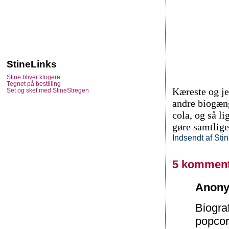
StineLinks
Stine bliver klogere
Tegnet på bestilling
Kæreste og je
Set og sket med StineStregen
andre biogæng
cola, og så li
gøre samtlige
Indsendt af
Sti
5 komment
Anony
Biogra
popco