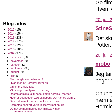
Go film
Hvem er
20. juli
Blog-arkiv
Stine
►
2015
(15)
►
2014
(154)
Det sk
►
2013
(238)
►
2012
(176)
Potter
►
2011
(122)
►
2010
(186)
▼
2009
(378)
20. juli
►
december
(30)
►
november
(30)
mobo
►
oktober
(32)
►
september
(35)
►
august
(39)
Jeg tar
▼
juli
(31)
peger 
Mon det går mod etiketten?
Hvad mon hr. Jordbær laver nu?
Øhmmm... selv tak?
Vikar søges muligvis fra torsdag
Chubby
Resten af mig skal til noget kamp-aerobic i morgen
Hvorfor det hedder Lakseklubben? Det har jeg glemt...
nærmes
Stine uden make-up = sandfarve en masse
Hermio
Kærestes dankort var kun lige varmet op, da...
De havde mad med og gav middag = nye
yndlingsmenne...