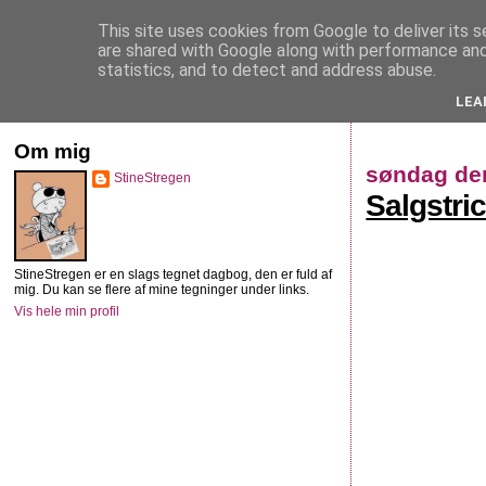
This site uses cookies from Google to deliver its s
StineStregen
are shared with Google along with performance and 
statistics, and to detect and address abuse.
LEA
Illustreret navlebeskuelse
Om mig
søndag den
StineStregen
Salgstri
StineStregen er en slags tegnet dagbog, den er fuld af
mig. Du kan se flere af mine tegninger under links.
Vis hele min profil