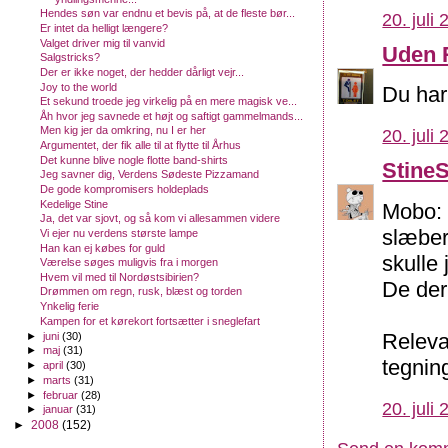
Hendes søn var endnu et bevis på, at de fleste bør...
20. juli
Er intet da helligt længere?
Valget driver mig til vanvid
Uden 
Salgstricks?
Der er ikke noget, der hedder dårligt vejr...
Joy to the world
Du har 
Et sekund troede jeg virkelig på en mere magisk ve...
Åh hvor jeg savnede et højt og saftigt gammelmands...
Men kig jer da omkring, nu I er her
20. juli
Argumentet, der fik alle til at flytte til Århus
Det kunne blive nogle flotte band-shirts
Stine
Jeg savner dig, Verdens Sødeste Pizzamand
De gode kompromisers holdeplads
Kedelige Stine
Mobo: 
Ja, det var sjovt, og så kom vi allesammen videre
slæber
Vi ejer nu verdens største lampe
Han kan ej købes for guld
skulle 
Værelse søges muligvis fra i morgen
Hvem vil med til Nordøstsibirien?
De der
Drømmen om regn, rusk, blæst og torden
Ynkelig ferie
Kampen for et kørekort fortsætter i sneglefart
Releva
►
juni
(30)
►
maj
(31)
tegnin
►
april
(30)
►
marts
(31)
►
februar
(28)
20. juli
►
januar
(31)
►
2008
(152)