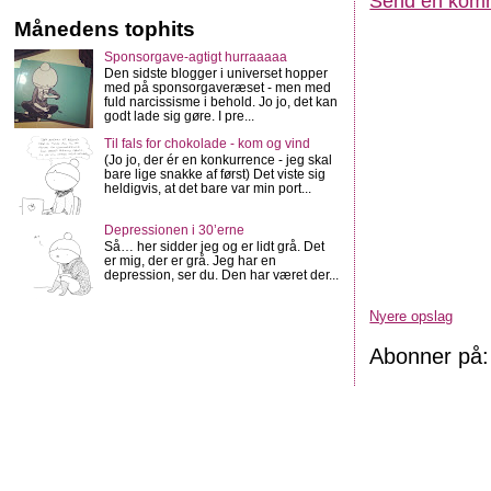
Send en kom
Månedens tophits
Sponsorgave-agtigt hurraaaaa
Den sidste blogger i universet hopper
med på sponsorgaveræset - men med
fuld narcissisme i behold. Jo jo, det kan
godt lade sig gøre. I pre...
Til fals for chokolade - kom og vind
(Jo jo, der ér en konkurrence - jeg skal
bare lige snakke af først) Det viste sig
heldigvis, at det bare var min port...
Depressionen i 30’erne
Så… her sidder jeg og er lidt grå. Det
er mig, der er grå. Jeg har en
depression, ser du. Den har været der...
Nyere opslag
Abonner på