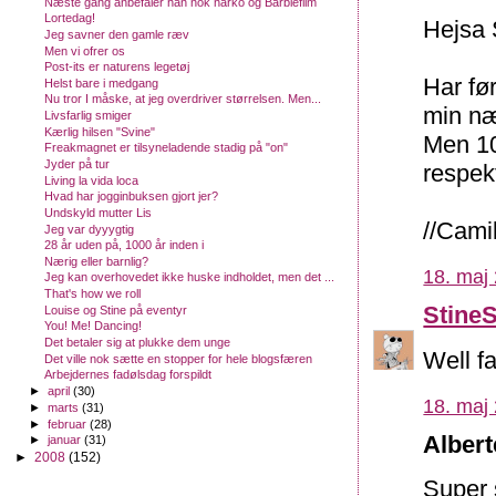
Næste gang anbefaler han nok narko og Barbiefilm
Lortedag!
Hejsa 
Jeg savner den gamle ræv
Men vi ofrer os
Post-its er naturens legetøj
Har før
Helst bare i medgang
Nu tror I måske, at jeg overdriver størrelsen. Men...
min næs
Livsfarlig smiger
Kærlig hilsen "Svine"
Men 10
Freakmagnet er tilsyneladende stadig på "on"
Jyder på tur
respekt
Living la vida loca
Hvad har jogginbuksen gjort jer?
Undskyld mutter Lis
//Cami
Jeg var dyyygtig
28 år uden på, 1000 år inden i
Nærig eller barnlig?
18. maj 
Jeg kan overhovedet ikke huske indholdet, men det ...
That's how we roll
Stine
Louise og Stine på eventyr
You! Me! Dancing!
Det betaler sig at plukke dem unge
Well f
Det ville nok sætte en stopper for hele blogsfæren
Arbejdernes fadølsdag forspildt
►
april
(30)
18. maj 
►
marts
(31)
►
februar
(28)
Albert
►
januar
(31)
►
2008
(152)
Super 