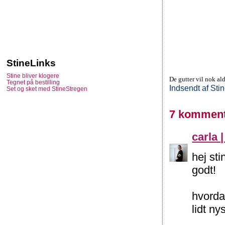
StineLinks
Stine bliver klogere
De gutter vil nok al
Tegnet på bestilling
Indsendt af
Sti
Set og sket med StineStregen
7 komment
carla |
hej sti
godt!
hvorda
lidt ny