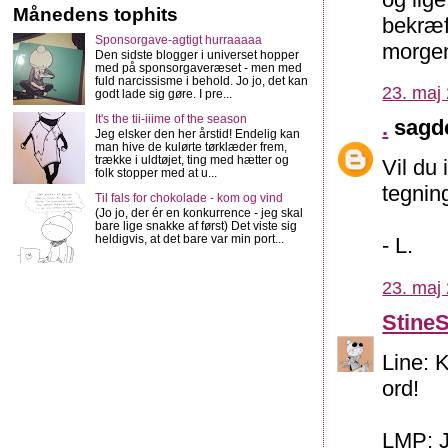
Månedens tophits
bekræft
Sponsorgave-agtigt hurraaaaa
morgen
Den sidste blogger i universet hopper
med på sponsorgaveræset - men med
fuld narcissisme i behold. Jo jo, det kan
23. maj 
godt lade sig gøre. I pre...
It's the tii-iiime of the season
.
sagde
Jeg elsker den her årstid! Endelig kan
man hive de kulørte tørklæder frem,
trække i uldtøjet, ting med hætter og
Vil du 
folk stopper med at u...
tegning
Til fals for chokolade - kom og vind
(Jo jo, der ér en konkurrence - jeg skal
bare lige snakke af først) Det viste sig
heldigvis, at det bare var min port...
- L.
23. maj 
Stine
Line: K
ord!
LMP: J