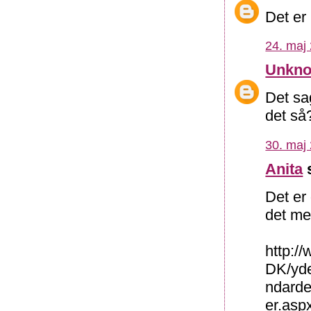
Det er 
24. maj 
Unkn
Det sag
det så
30. maj 
Anita
s
Det er
det me
http:/
DK/yde
ndarde
er.asp