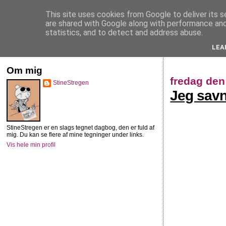
This site uses cookies from Google to deliver its s
StineStregen
are shared with Google along with performance and 
statistics, and to detect and address abuse.
LEA
Illustreret navlebeskuelse
Om mig
fredag den
StineStregen
Jeg sav
StineStregen er en slags tegnet dagbog, den er fuld af
mig. Du kan se flere af mine tegninger under links.
Vis hele min profil