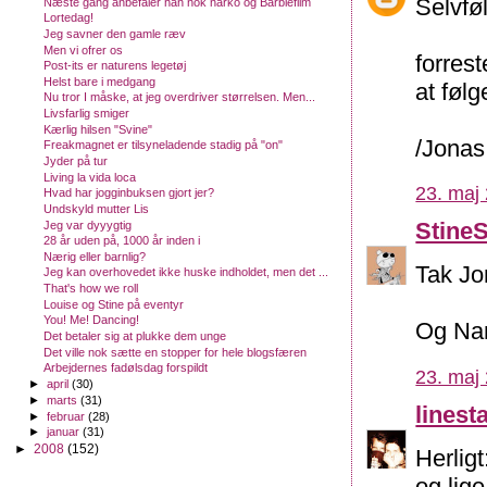
Selvføl
Næste gang anbefaler han nok narko og Barbiefilm
Lortedag!
Jeg savner den gamle ræv
Men vi ofrer os
forrest
Post-its er naturens legetøj
Helst bare i medgang
at følg
Nu tror I måske, at jeg overdriver størrelsen. Men...
Livsfarlig smiger
Kærlig hilsen "Svine"
/Jonas
Freakmagnet er tilsyneladende stadig på "on"
Jyder på tur
Living la vida loca
23. maj 
Hvad har jogginbuksen gjort jer?
Undskyld mutter Lis
Stine
Jeg var dyyygtig
28 år uden på, 1000 år inden i
Nærig eller barnlig?
Tak Jo
Jeg kan overhovedet ikke huske indholdet, men det ...
That's how we roll
Louise og Stine på eventyr
You! Me! Dancing!
Og Nan
Det betaler sig at plukke dem unge
Det ville nok sætte en stopper for hele blogsfæren
Arbejdernes fadølsdag forspildt
23. maj 
►
april
(30)
►
marts
(31)
linest
►
februar
(28)
►
januar
(31)
►
2008
(152)
Herligt
og lig