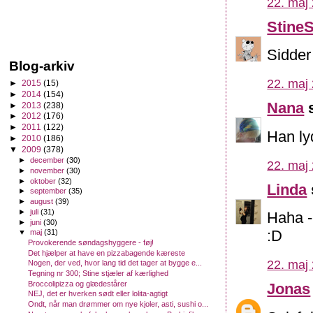
22. maj 
Stine
Sidder
Blog-arkiv
22. maj 
►
2015
(15)
►
2014
(154)
Nana
s
►
2013
(238)
►
2012
(176)
►
2011
(122)
Han ly
►
2010
(186)
▼
2009
(378)
►
december
(30)
22. maj 
►
november
(30)
►
oktober
(32)
Linda
►
september
(35)
►
august
(39)
►
juli
(31)
Haha -
►
juni
(30)
:D
▼
maj
(31)
Provokerende søndagshyggere - føj!
Det hjælper at have en pizzabagende kæreste
22. maj 
Nogen, der ved, hvor lang tid det tager at bygge e...
Tegning nr 300; Stine stjæler af kærlighed
Broccolipizza og glædestårer
Jonas
NEJ, det er hverken sødt eller lolita-agtigt
Ondt, når man drømmer om nye kjoler, asti, sushi o...