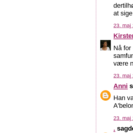
dertil
at sige 
23. maj 
Kirst
Nå for
samfun
være n
23. maj 
Anni
s
Han va
A'belo
23. maj 
.
sagde