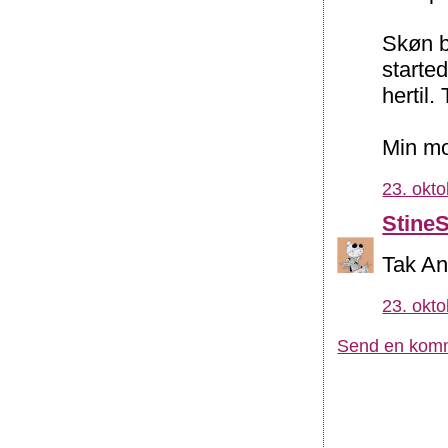
Skøn b
started
hertil.
Min mo
23. okto
Stine
Tak Ani
23. okto
Send en kom