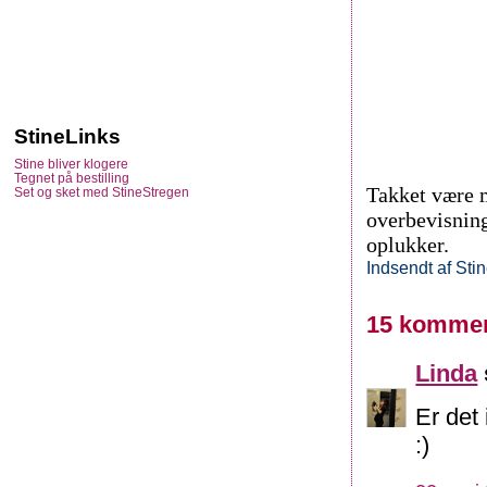
StineLinks
Stine bliver klogere
Tegnet på bestilling
Takket være m
Set og sket med StineStregen
overbevisning
oplukker.
Indsendt af
Sti
15 kommen
Linda
Er det
:)