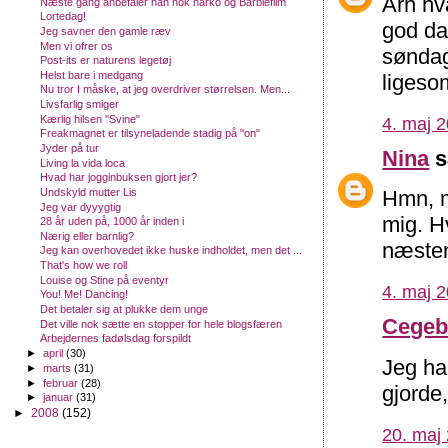
Årh hva
Næste gang anbefaler han nok narko og Barbiefilm
Lortedag!
god dag
Jeg savner den gamle ræv
Men vi ofrer os
søndag
Post-its er naturens legetøj
Helst bare i medgang
ligesom
Nu tror I måske, at jeg overdriver størrelsen. Men...
Livsfarlig smiger
Kærlig hilsen "Svine"
4. maj 2
Freakmagnet er tilsyneladende stadig på "on"
Jyder på tur
Nina
s
Living la vida loca
Hvad har jogginbuksen gjort jer?
Undskyld mutter Lis
Hmn, m
Jeg var dyyygtig
mig. H
28 år uden på, 1000 år inden i
Nærig eller barnlig?
næste
Jeg kan overhovedet ikke huske indholdet, men det ...
That's how we roll
Louise og Stine på eventyr
4. maj 2
You! Me! Dancing!
Det betaler sig at plukke dem unge
Cegeb
Det ville nok sætte en stopper for hele blogsfæren
Arbejdernes fadølsdag forspildt
►
april
(30)
Jeg ha
►
marts
(31)
►
februar
(28)
gjorde,
►
januar
(31)
►
2008
(152)
20. maj 