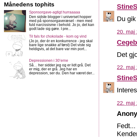
Månedens tophits
Stine
Sponsorgave-agtigt hurraaaaa
Den sidste blogger i universet hopper
Du gik
med på sponsorgaveræset - men med
fuld narcissisme i behold. Jo jo, det kan
godt lade sig gøre. I pre...
20. maj 
Til fals for chokolade - kom og vind
Cegeb
(Jo jo, der ér en konkurrence - jeg skal
bare lige snakke af først) Det viste sig
heldigvis, at det bare var min port...
Det gj
Depressionen i 30’erne
Så… her sidder jeg og er lidt grå. Det
22. maj 
er mig, der er grå. Jeg har en
depression, ser du. Den har været der...
Stine
Intere
22. maj 
Anony
Fedt...
Kender