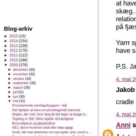
at hav
skæg...
relatio
på fjæ
Blog-arkiv
►
2015
(15)
►
2014
(154)
Yarrr 
►
2013
(238)
have s
►
2012
(176)
►
2011
(122)
►
2010
(186)
P.S. Ja
▼
2009
(378)
►
december
(30)
►
november
(30)
4. maj 2
►
oktober
(32)
►
september
(35)
►
august
(39)
Jakob 
►
juli
(31)
►
juni
(30)
cradle
▼
maj
(31)
Provokerende søndagshyggere - føj!
Det hjælper at have en pizzabagende kæreste
4. maj 2
Nogen, der ved, hvor lang tid det tager at bygge e...
Tegning nr 300; Stine stjæler af kærlighed
Anni
s
Broccolipizza og glædestårer
NEJ, det er hverken sødt eller lolita-agtigt
Ondt, når man drømmer om nye kjoler, asti, sushi o...