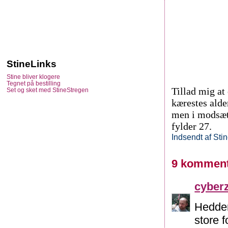
StineLinks
Stine bliver klogere
Tegnet på bestilling
Tillad mig at
Set og sket med StineStregen
kærestes alde
men i modsætn
fylder 27.
Indsendt af
Sti
9 komment
cyber
Hedder
store f