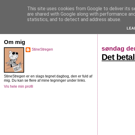
This site uses cookies from Google to deliver its s
StineStregen
are shared with Google along with performance and 
statistics, and to detect and address abuse.
LEA
Illustreret navlebeskuelse
Om mig
søndag den
StineStregen
Det beta
StineStregen er en slags tegnet dagbog, den er fuld af
mig. Du kan se flere af mine tegninger under links.
Vis hele min profil