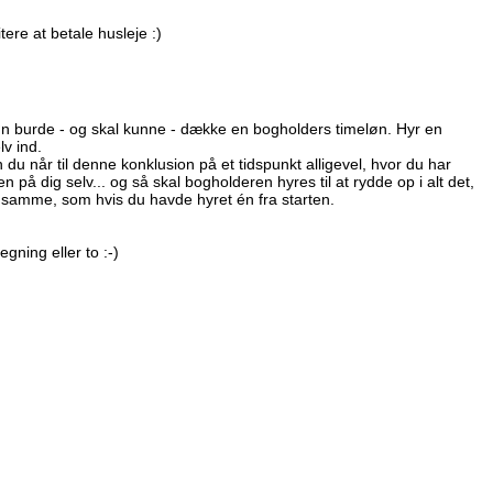
tere at betale husleje :)
løn burde - og skal kunne - dække en bogholders timeløn. Hyr en
v ind.
n du når til denne konklusion på et tidspunkt alligevel, hvor du har
n på dig selv... og så skal bogholderen hyres til at rydde op i alt det,
t samme, som hvis du havde hyret én fra starten.
egning eller to :-)