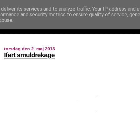
deliver its services and to analyze traffic. Your IP address and 
formance and security metrics to ensure quality of service, gen
abuse.
torsdag den 2. maj 2013
Iført smuldrekage