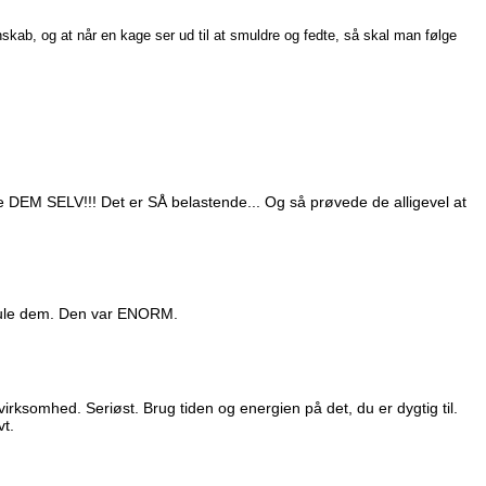
nskab, og at når en kage ser ud til at smuldre og fedte, så skal man følge
ke DEM SELV!!! Det er SÅ belastende... Og så prøvede de alligevel at
skjule dem. Den var ENORM.
irksomhed. Seriøst. Brug tiden og energien på det, du er dygtig til.
vt.