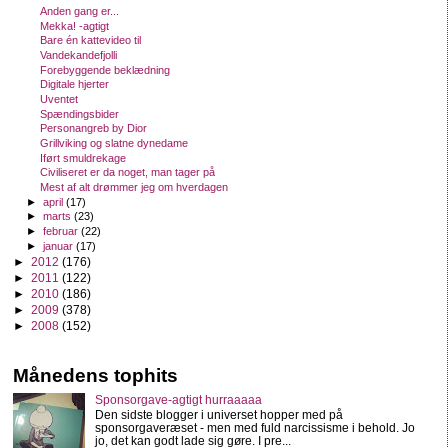
Anden gang er...
Mekka! -agtigt
Bare én kattevideo til
Vandekandefjolli
Forebyggende beklædning
Digitale hjerter
Uventet
Spændingsbider
Personangreb by Dior
Grillviking og slatne dynedame
Iført smuldrekage
Civiliseret er da noget, man tager på
Mest af alt drømmer jeg om hverdagen
►
april
(17)
►
marts
(23)
►
februar
(22)
►
januar
(17)
►
2012
(176)
►
2011
(122)
►
2010
(186)
►
2009
(378)
►
2008
(152)
Månedens tophits
Sponsorgave-agtigt hurraaaaa
Den sidste blogger i universet hopper med på
sponsorgaveræset - men med fuld narcissisme i behold. Jo
jo, det kan godt lade sig gøre. I pre...