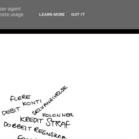
user-agent
erate usage
LEARN MORE
GOT IT