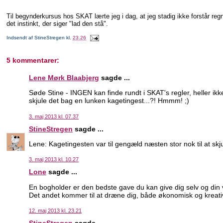
Til begynderkursus hos SKAT lærte jeg i dag, at jeg stadig ikke forstår reg
det instinkt, der siger "lad den stå".
Indsendt af
StineStregen
kl.
23.26
5 kommentarer:
Lene Mørk Blaabjerg
sagde ...
Søde Stine - INGEN kan finde rundt i SKAT's regler, heller ik
skjule det bag en lunken kagetingest...?! Hmmm! ;)
3. maj 2013 kl. 07.37
StineStregen
sagde ...
Lene: Kagetingesten var til gengæld næsten stor nok til at 
3. maj 2013 kl. 10.27
Lone
sagde ...
En bogholder er den bedste gave du kan give dig selv og din v
Det andet kommer til at dræne dig, både økonomisk og kreati
12. maj 2013 kl. 23.21
StineStregen
sagde ...