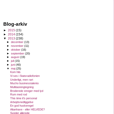
Blog-arkiv
►
2015
(15)
►
2014
(154)
▼
2013
(238)
►
december
(13)
►
november
(11)
►
oktober
(16)
►
september
(20)
►
august
(19)
►
juli
(15)
►
juni
(40)
▼
maj
(25)
Kom hils
Vi ses i Statsradiofonien
Underligt, men rart
Mucho businesstalento
Multitaskingtegning
Broderede streger med lyd
Rum med rod
This time it's personal
Arbejdsnedliggelse
En god huskeregel
Altanhave - eller HELVEDE?
Sveder allerede