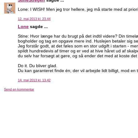
Lone: I WISH! Men jeg tror hellere, jeg må starte med at priori
12. maj 2013 kl. 23.44
Lone
sagde ...
Stine: Hvor længe har du brugt på det indtil videre? Din time
bogholder og tag en opgave mere ind. Huslejen betaler sig sel
Jeg forstår godt, at det føles som en stor udgift i starten - me
spildt hundredevis af timer og er ved at hive håret ud af skalpe
du selv har forsøgt at gøre, og så ender det med at koste de
Do it. Du bliver glad.
Du kan garanteret finde én, der vil arbejde lidt billigt, mod en t
14. maj 2013 kl. 13.42
Send en kommentar