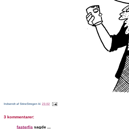
Indsendt af
StineStregen
kl.
23.02
3 kommentarer:
fasterfis
sagde ...