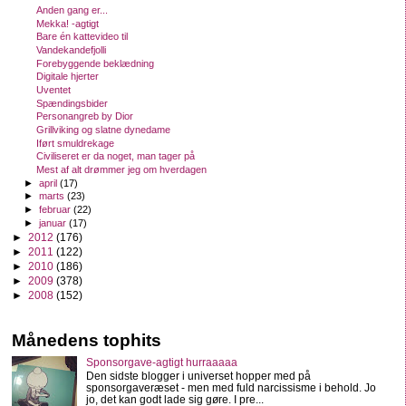
Anden gang er...
Mekka! -agtigt
Bare én kattevideo til
Vandekandefjolli
Forebyggende beklædning
Digitale hjerter
Uventet
Spændingsbider
Personangreb by Dior
Grillviking og slatne dynedame
Iført smuldrekage
Civiliseret er da noget, man tager på
Mest af alt drømmer jeg om hverdagen
►
april
(17)
►
marts
(23)
►
februar
(22)
►
januar
(17)
►
2012
(176)
►
2011
(122)
►
2010
(186)
►
2009
(378)
►
2008
(152)
Månedens tophits
Sponsorgave-agtigt hurraaaaa
Den sidste blogger i universet hopper med på
sponsorgaveræset - men med fuld narcissisme i behold. Jo
jo, det kan godt lade sig gøre. I pre...