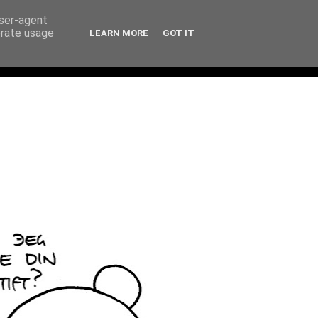
user-agent
erate usage
LEARN MORE
GOT IT