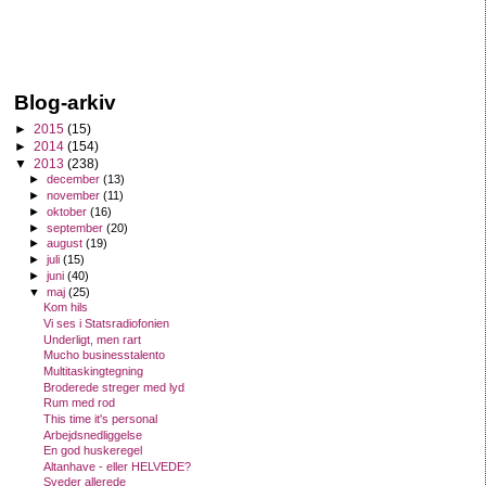
Blog-arkiv
►
2015
(15)
►
2014
(154)
▼
2013
(238)
►
december
(13)
►
november
(11)
►
oktober
(16)
►
september
(20)
►
august
(19)
►
juli
(15)
►
juni
(40)
▼
maj
(25)
Kom hils
Vi ses i Statsradiofonien
Underligt, men rart
Mucho businesstalento
Multitaskingtegning
Broderede streger med lyd
Rum med rod
This time it's personal
Arbejdsnedliggelse
En god huskeregel
Altanhave - eller HELVEDE?
Sveder allerede