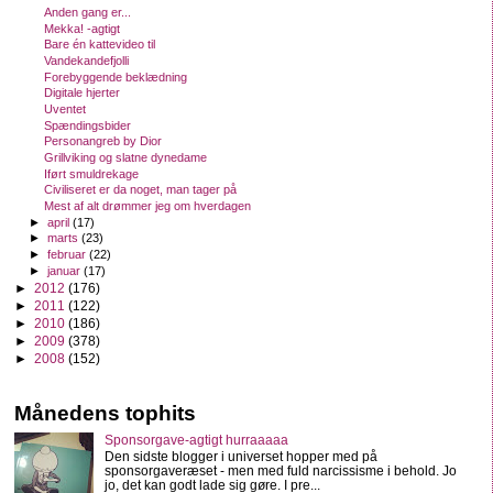
Anden gang er...
Mekka! -agtigt
Bare én kattevideo til
Vandekandefjolli
Forebyggende beklædning
Digitale hjerter
Uventet
Spændingsbider
Personangreb by Dior
Grillviking og slatne dynedame
Iført smuldrekage
Civiliseret er da noget, man tager på
Mest af alt drømmer jeg om hverdagen
►
april
(17)
►
marts
(23)
►
februar
(22)
►
januar
(17)
►
2012
(176)
►
2011
(122)
►
2010
(186)
►
2009
(378)
►
2008
(152)
Månedens tophits
Sponsorgave-agtigt hurraaaaa
Den sidste blogger i universet hopper med på
sponsorgaveræset - men med fuld narcissisme i behold. Jo
jo, det kan godt lade sig gøre. I pre...