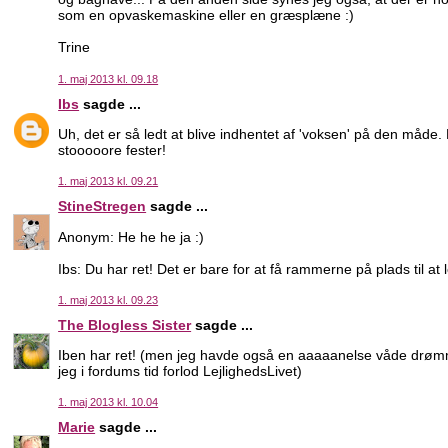
som en opvaskemaskine eller en græsplæne :)
Trine
1. maj 2013 kl. 09.18
Ibs
sagde ...
Uh, det er så ledt at blive indhentet af 'voksen' på den måde. L
stooooore fester!
1. maj 2013 kl. 09.21
StineStregen
sagde ...
Anonym: He he he ja :)
Ibs: Du har ret! Det er bare for at få rammerne på plads til 
1. maj 2013 kl. 09.23
The Blogless Sister
sagde ...
Iben har ret! (men jeg havde også en aaaaanelse våde drømm
jeg i fordums tid forlod LejlighedsLivet)
1. maj 2013 kl. 10.04
Marie
sagde ...