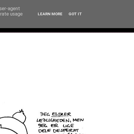
user-agent
erate usage
LEARN MORE
GOT IT