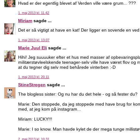
Hvad er der egentlig blevet af Verden ville være grum... ???
1. maj 2013 kl. 11.42
Miriam
sagde ...
Det er så vigtigt at have en kat! Der ligger en sovende en ved 
1. maj 2013 kl. 13.07
Marie Juul Eli
sagde ...
Hihi! Jeg suuuuker efter et hus med masser af opbevaringspl
militærstøvleelskende teenager-selv ville have været flov og mu
at du tegner dig selv med behårede vinterben :-D
1. maj 2013 kl. 20.11
StineStregen
sagde ...
The blogless sister: Og nu har du det hele - og så fester du?
Marie: Den stoppede, da jeg stoppede med have brug for kons
med, at jeg kom på instagram...
Miriam: LUCKY!!!
Marie: I so know. Man havde kylet de der mega tunge millistøv
2. maj 2013 kl. 10.31