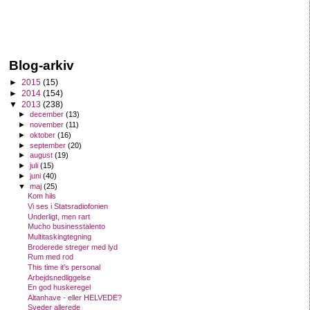
Blog-arkiv
►
2015
(15)
►
2014
(154)
▼
2013
(238)
►
december
(13)
►
november
(11)
►
oktober
(16)
►
september
(20)
►
august
(19)
►
juli
(15)
►
juni
(40)
▼
maj
(25)
Kom hils
Vi ses i Statsradiofonien
Underligt, men rart
Mucho businesstalento
Multitaskingtegning
Broderede streger med lyd
Rum med rod
This time it's personal
Arbejdsnedliggelse
En god huskeregel
Altanhave - eller HELVEDE?
Sveder allerede