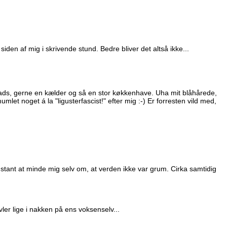
siden af mig i skrivende stund. Bedre bliver det altså ikke...
ads, gerne en kælder og så en stor køkkenhave. Uha mit blåhårede,
mlet noget á la "ligusterfascist!" efter mig :-) Er forresten vild med,
tant at minde mig selv om, at verden ikke var grum. Cirka samtidig
ler lige i nakken på ens voksenselv...