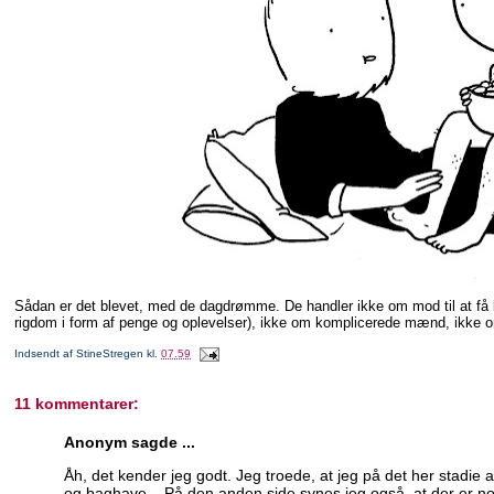
Sådan er det blevet, med de dagdrømme. De handler ikke om mod til at få blå
rigdom i form af penge og oplevelser), ikke om komplicerede mænd, ikke om m
Indsendt af
StineStregen
kl.
07.59
11 kommentarer:
Anonym sagde ...
Åh, det kender jeg godt. Jeg troede, at jeg på det her stadie 
og baghave... På den anden side synes jeg også, at der er no