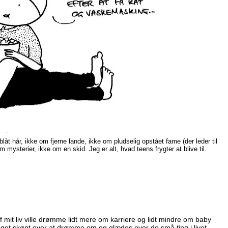
t hår, ikke om fjerne lande, ikke om pludselig opstået fame (der leder til
ysterier, ikke om en skid. Jeg er alt, hvad teens frygter at blive til.
af mit liv ville drømme lidt mere om karriere og lidt mindre om baby
get skønt over at drømme om og glædes over de små ting i livet -