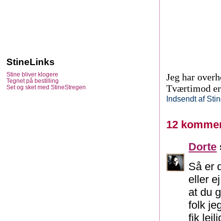
StineLinks
Stine bliver klogere
Jeg har overho
Tegnet på bestilling
Tværtimod er 
Set og sket med StineStregen
Indsendt af
Sti
12 kommen
Dorte
Så er d
eller e
at du 
folk je
fik lej