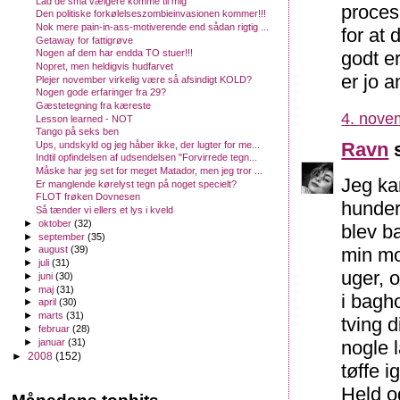
Lad de små vælgere komme til mig
proces
Den politiske forkølelseszombieinvasionen kommer!!!
Nok mere pain-in-ass-motiverende end sådan rigtig ...
for at
Getaway for fattigrøve
godt e
Nogen af dem har endda TO stuer!!!
Nopret, men heldigvis hudfarvet
er jo a
Plejer november virkelig være så afsindigt KOLD?
Nogen gode erfaringer fra 29?
Gæstetegning fra kæreste
4. nove
Lesson learned - NOT
Tango på seks ben
Ravn
s
Ups, undskyld og jeg håber ikke, der lugter for me...
Indtil opfindelsen af udsendelsen "Forvirrede tegn...
Måske har jeg set for meget Matador, men jeg tror ...
Jeg ka
Er manglende kørelyst tegn på noget specielt?
FLOT frøken Dovnesen
hunder
Så tænder vi ellers et lys i kveld
►
oktober
(32)
blev b
►
september
(35)
min mo
►
august
(39)
►
juli
(31)
uger, 
►
juni
(30)
►
maj
(31)
i bagh
►
april
(30)
►
marts
(31)
tving d
►
februar
(28)
►
januar
(31)
nogle 
►
2008
(152)
tøffe i
Held o