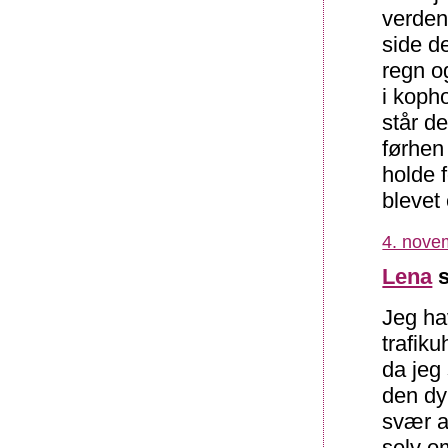
verden
side de
regn o
i kopho
står d
førhen
holde 
blevet
4. nove
Lena
s
Jeg ha
trafik
da jeg 
den dy
svær a
selv om