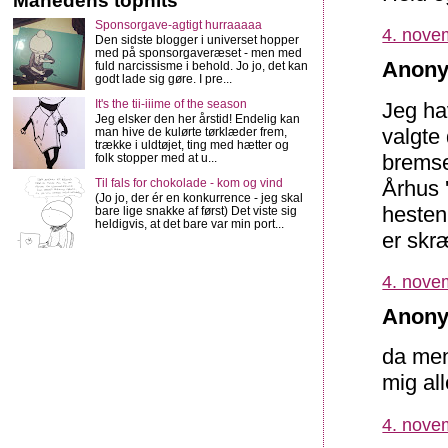
Månedens tophits
Sponsorgave-agtigt hurraaaaa
4. nove
Den sidste blogger i universet hopper
med på sponsorgaveræset - men med
Anony
fuld narcissisme i behold. Jo jo, det kan
godt lade sig gøre. I pre...
It's the tii-iiime of the season
Jeg ha
Jeg elsker den her årstid! Endelig kan
valgte 
man hive de kulørte tørklæder frem,
trække i uldtøjet, ting med hætter og
bremse
folk stopper med at u...
Århus '
Til fals for chokolade - kom og vind
(Jo jo, der ér en konkurrence - jeg skal
hesten 
bare lige snakke af først) Det viste sig
heldigvis, at det bare var min port...
er skr
4. nove
Anony
da men
mig al
4. nove