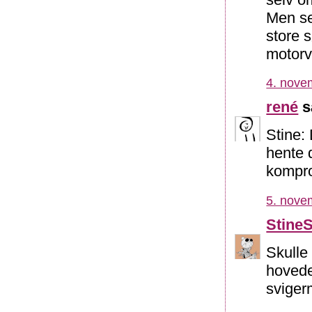
Men se
store 
motorve
4. nove
rené
s
Stine:
hente d
kompro
5. nove
Stine
Skulle
hovedet
sviger