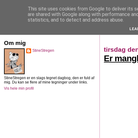
This site uses cookies from Google to deliver its s
StineStregen
are shared with Google along with performance and 
statistics, and to detect and address abuse.
LEA
Illustreret navlebeskuelse
Om mig
tirsdag de
StineStregen
Er mangl
StineStregen er en slags tegnet dagbog, den er fuld af
mig. Du kan se flere af mine tegninger under links.
Vis hele min profil