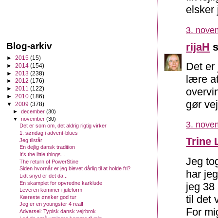
elsker 
3. nove
Blog-arkiv
rijaH
s
►
2015
(15)
Det er 
►
2014
(154)
►
2013
(238)
lære a
►
2012
(176)
►
2011
(122)
overvi
►
2010
(186)
gør ve
▼
2009
(378)
►
december
(30)
▼
november
(30)
3. nove
Det er som om, det aldrig rigtig virker
1. søndag i advent-blues
Trine 
Jeg tilstår
En dejlig dansk tradition
It's the little things...
Jeg to
The return of PowerStine
Siden hvornår er jeg blevet dårlig til at holde fri?
har jeg
Lidt snyd er det da...
En skamplet for opvredne karklude
jeg 38 
Leveren kommer i juleform
til det
Kæreste ønsker god tur
Jeg er en youngster 4 real!
For mi
Advarsel: Typisk dansk vejrbrok