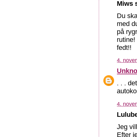
Miws s
Du skal
med du
på ryg
rutine
fedt!!
4. nove
Unkn
. . . d
autoko
4. nove
Lulube
Jeg vi
Efter j