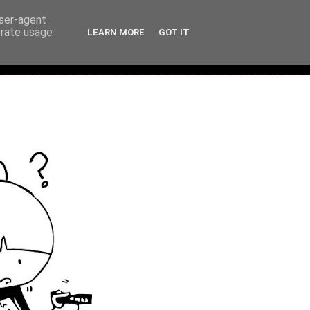
user-agent
erate usage
LEARN MORE
GOT IT