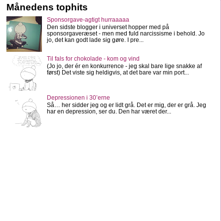
Månedens tophits
Sponsorgave-agtigt hurraaaaa
Den sidste blogger i universet hopper med på
sponsorgaveræset - men med fuld narcissisme i behold. Jo
jo, det kan godt lade sig gøre. I pre...
Til fals for chokolade - kom og vind
(Jo jo, der ér en konkurrence - jeg skal bare lige snakke af
først) Det viste sig heldigvis, at det bare var min port...
Depressionen i 30’erne
Så… her sidder jeg og er lidt grå. Det er mig, der er grå. Jeg
har en depression, ser du. Den har været der...