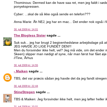
Thominous: Dermed kan de have saa ret, men jeg faldt i sø
ponyekspressen.
Cyber: ...skal de så ikke også sende en telefon???
Anna Marie: Åh NEJ, jeg har en mac... Det ender nok også i fi
30. juli 2009 kl. 14.01
The Blogless Sister
sagde ...
Suk suk... jeg har brugt 2 begivenhedsløse arbejdsdage på at 
JEG HAVDE JO LIGE FUNDET DEN!!!
Men du forsvinder ikke helt, vel? Jeg må vide, om det ender
Skeen) slipper man nødigt af syne, når man først har fået øje
//Tine, Århus
30. juli 2009 kl. 14.55
- Maiken
sagde ...
TBS, det var præcis sådan jeg havde det da jeg fandt stregen fo
30. juli 2009 kl. 22.44
StineStregen
sagde ...
TBS & Maiken: Jeg forsvinder ikke helt, men jeg løfter heller i
31. juli 2009 kl. 10.01