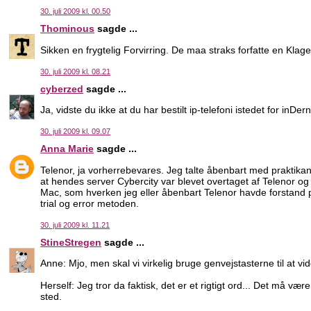
30. juli 2009 kl. 00.50
Thominous
sagde ...
Sikken en frygtelig Forvirring. De maa straks forfatte en Kla
30. juli 2009 kl. 08.21
cyberzed
sagde ...
Ja, vidste du ikke at du har bestilt ip-telefoni istedet for inDern
30. juli 2009 kl. 09.07
Anna Marie
sagde ...
Telenor, ja vorherrebevares. Jeg talte åbenbart med praktikan
at hendes server Cybercity var blevet overtaget af Telenor og d
Mac, som hverken jeg eller åbenbart Telenor havde forstand 
trial og error metoden.
30. juli 2009 kl. 11.21
StineStregen
sagde ...
Anne: Mjo, men skal vi virkelig bruge genvejstasterne til at vid
Herself: Jeg tror da faktisk, det er et rigtigt ord... Det må væ
sted.