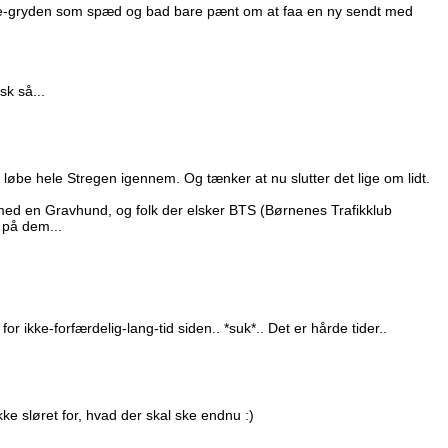
de-gryden som spæd og bad bare pænt om at faa en ny sendt med
sk så...
løbe hele Stregen igennem. Og tænker at nu slutter det lige om lidt.
 med en Gravhund, og folk der elsker BTS (Børnenes Trafikklub
 på dem...
r ikke-forfærdelig-lang-tid siden.. *suk*.. Det er hårde tider..
kke sløret for, hvad der skal ske endnu :)