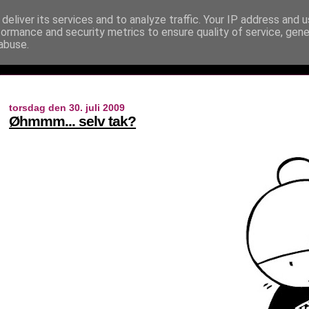
deliver its services and to analyze traffic. Your IP address and 
formance and security metrics to ensure quality of service, gen
abuse.
torsdag den 30. juli 2009
Øhmmm... selv tak?