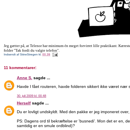
Jeg gætter på, at Telenor har minimum én meget forvirret lille praktikant. Kæres
folder "Tak fordi du valgte telefon".
Indsendt af
StineStregen
kl.
00.39
11 kommentarer:
Anne S.
sagde ...
Havde I fået routeren, havde folderen sikkert ikke været nær så f
30. juli 2009 kl. 00.48
Herself
sagde ...
Du er lovligt undskyldt. Med den pakke er jeg imponeret over, 
PS: Dagens ord til bekræftelse er 'busnedi'. Mon det er en, de
samtidig er en smule ordblind)?