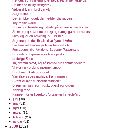
Hendes søn var endnu et bevis på, at de fleste bør...
Er intet da helligt længere?
Valget driver mig til vanvid
Salgstricks?
Der er ikke noget, der hedder dårligt vejr...
Joy to the world
Et sekund troede jeg virkelig på en mere magisk ve...
Åh hvor jeg savnede et højt og saftigt gammelmands...
Men kig jer da omkring, nu I er her
Argumentet, der fik alle til at flytte til Århus
Det kunne blive nogle flotte band-shirts
Jeg savner dig, Verdens Sødeste Pizzamand
De gode kompromisers holdeplads
Kedelige Stine
Ja, det var sjovt, og så kom vi allesammen videre
Vi ejer nu verdens største lampe
Han kan ej købes for guld
Værelse søges muligvis fra i morgen
Hvem vil med til Nordøstsibirien?
Drømmen om regn, rusk, blæst og torden
Ynkelig ferie
Kampen for et kørekort fortsætter i sneglefart
►
juni
(30)
►
maj
(31)
►
april
(30)
►
marts
(31)
►
februar
(28)
►
januar
(31)
►
2008
(152)