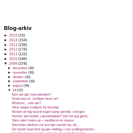
Blog-arkiv
►
2015
(15)
►
2014
(154)
►
2013
(238)
►
2012
(176)
►
2011
(122)
►
2010
(186)
▼
2009
(378)
►
december
(30)
►
november
(30)
►
oktober
(32)
►
september
(35)
►
august
(39)
▼
juli
(31)
Mon det går mod etiketten?
Hvad mon hr. Jordbær laver nu?
Øhmmm... selv tak?
Vikar søges muligvis fra torsdag
Resten af mig skal til noget kamp-aerobic i morgen
Hvorfor det hedder Lakseklubben? Det har jeg glemt...
Stine uden make-up = sandfarve en masse
Kærestes dankort var kun lige varmet op, da...
De havde mad med og gav middag = nye yndlingsmenne...