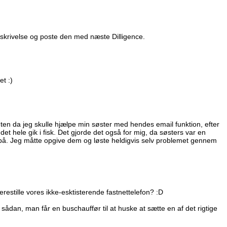
geskrivelse og poste den med næste Dilligence.
et :)
ten da jeg skulle hjælpe min søster med hendes email funktion, efter
et hele gik i fisk. Det gjorde det også for mig, da søsters var en
på. Jeg måtte opgive dem og løste heldigvis selv problemet gennem
erestille vores ikke-esktisterende fastnettelefon? :D
re sådan, man får en buschauffør til at huske at sætte en af det rigtige