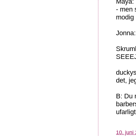
Maya: 
- men 
modig 
Jonna:
Skrumle
SEEEJT
duckys
det, je
B: Du 
barber
ufarlig
10. juni