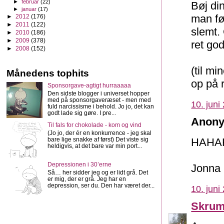
►
februar
(22)
Bøj di
►
januar
(17)
man fø
►
2012
(176)
►
2011
(122)
slemt.
►
2010
(186)
►
2009
(378)
ret gode
►
2008
(152)
(til m
Månedens tophits
op på 
Sponsorgave-agtigt hurraaaaa
Den sidste blogger i universet hopper
med på sponsorgaveræset - men med
10. juni
fuld narcissisme i behold. Jo jo, det kan
godt lade sig gøre. I pre...
Anony
Til fals for chokolade - kom og vind
(Jo jo, der ér en konkurrence - jeg skal
bare lige snakke af først) Det viste sig
HAHAHA
heldigvis, at det bare var min port...
Depressionen i 30’erne
Jonna
Så… her sidder jeg og er lidt grå. Det
er mig, der er grå. Jeg har en
depression, ser du. Den har været der...
10. juni
Skrum