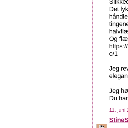
Slikked
Det ly
håndle
tingene
halvfl
Og flæ
https:
o/1
Jeg rev
eleganc
Jeg hø
Du har
11. juni
Stine