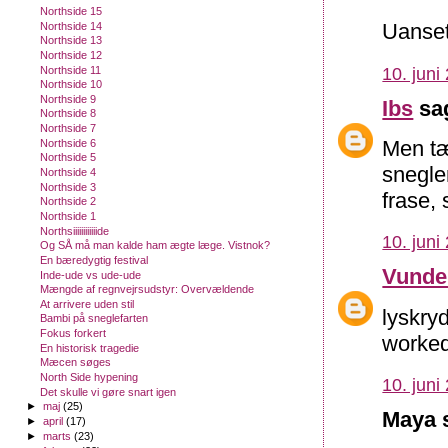
Northside 15
Uanset 
Northside 14
Northside 13
Northside 12
Northside 11
10. juni
Northside 10
Northside 9
Ibs
sag
Northside 8
Northside 7
Men tæ
Northside 6
Northside 5
snegle
Northside 4
Northside 3
frase, 
Northside 2
Northside 1
Northsiiiiiiiiiiiide
10. juni
Og SÅ må man kalde ham ægte læge. Vistnok?
En bæredygtig festival
Vunde
Inde-ude vs ude-ude
Mængde af regnvejrsudstyr: Overvældende
At arrivere uden stil
lyskry
Bambi på sneglefarten
Fokus forkert
worked
En historisk tragedie
Mæcen søges
North Side hypening
10. juni
Det skulle vi gøre snart igen
►
maj
(25)
Maya s
►
april
(17)
►
marts
(23)