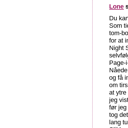
Lone
s
Du kan
Som ti
tom-bo
for at 
Night 
selvføl
Page-i-
Nåede 
og få i
om tirs
at ytr
jeg vi
før je
tog de
lang tu