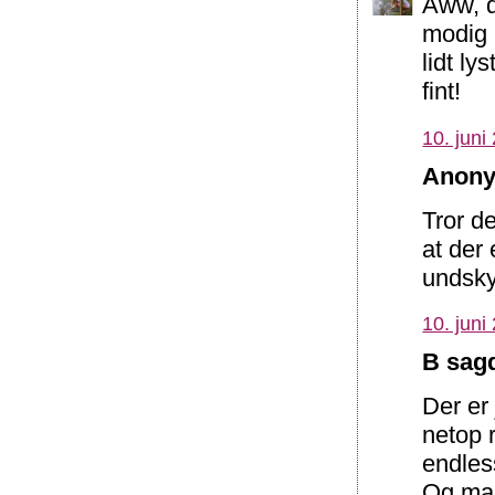
Aww, de
modig 
lidt ly
fint!
10. juni
Anony
Tror de
at der
undsky
10. juni
B sagd
Der er
netop r
endless
Og man