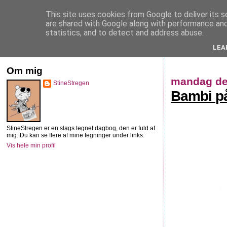
This site uses cookies from Google to deliver its s
StineStregen
are shared with Google along with performance and 
statistics, and to detect and address abuse.
LEA
Illustreret navlebeskuelse
Om mig
mandag den
StineStregen
Bambi på
StineStregen er en slags tegnet dagbog, den er fuld af
mig. Du kan se flere af mine tegninger under links.
Vis hele min profil