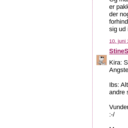
er pakk
der no
forhin
sig ud
10. juni
Stine
Kira: 
Angste
Ibs: Al
andre 
Vunder
:-/