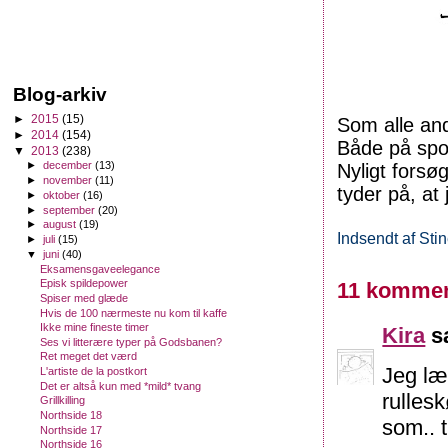
Blog-arkiv
►
2015
(15)
Som alle and
►
2014
(154)
Både på spo
▼
2013
(238)
►
december
(13)
Nyligt forsø
►
november
(11)
tyder på, at
►
oktober
(16)
►
september
(20)
►
august
(19)
Indsendt af
Sti
►
juli
(15)
▼
juni
(40)
Eksamensgaveelegance
Episk spildepower
11 kommen
Spiser med glæde
Hvis de 100 nærmeste nu kom til kaffe
Ikke mine fineste timer
Kira
sa
Ses vi litterære typer på Godsbanen?
Ret meget det værd
Jeg lær
L'artiste de la postkort
Det er altså kun med *mild* tvang
rullesk
Grillkilling
Northside 18
som..
Northside 17
Northside 16