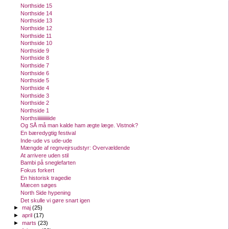
Northside 15
Northside 14
Northside 13
Northside 12
Northside 11
Northside 10
Northside 9
Northside 8
Northside 7
Northside 6
Northside 5
Northside 4
Northside 3
Northside 2
Northside 1
Northsiiiiiiiiiiiide
Og SÅ må man kalde ham ægte læge. Vistnok?
En bæredygtig festival
Inde-ude vs ude-ude
Mængde af regnvejrsudstyr: Overvældende
At arrivere uden stil
Bambi på sneglefarten
Fokus forkert
En historisk tragedie
Mæcen søges
North Side hypening
Det skulle vi gøre snart igen
►
maj
(25)
►
april
(17)
►
marts
(23)