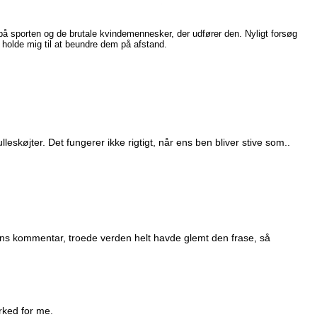
 på sporten og de brutale kvindemennesker, der udfører den. Nyligt forsøg
l holde mig til at beundre dem på afstand.
ulleskøjter. Det fungerer ikke rigtigt, når ens ben bliver stive som..
ns kommentar, troede verden helt havde glemt den frase, så
rked for me.