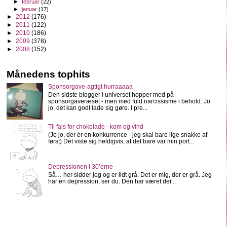
►
februar
(22)
►
januar
(17)
►
2012
(176)
►
2011
(122)
►
2010
(186)
►
2009
(378)
►
2008
(152)
Månedens tophits
Sponsorgave-agtigt hurraaaaa
Den sidste blogger i universet hopper med på
sponsorgaveræset - men med fuld narcissisme i behold. Jo
jo, det kan godt lade sig gøre. I pre...
Til fals for chokolade - kom og vind
(Jo jo, der ér en konkurrence - jeg skal bare lige snakke af
først) Det viste sig heldigvis, at det bare var min port...
Depressionen i 30’erne
Så… her sidder jeg og er lidt grå. Det er mig, der er grå. Jeg
har en depression, ser du. Den har været der...