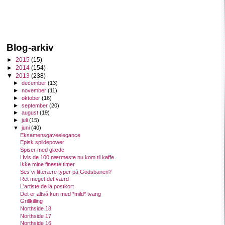
Blog-arkiv
►
2015
(15)
►
2014
(154)
▼
2013
(238)
►
december
(13)
►
november
(11)
►
oktober
(16)
►
september
(20)
►
august
(19)
►
juli
(15)
▼
juni
(40)
Eksamensgaveelegance
Episk spildepower
Spiser med glæde
Hvis de 100 nærmeste nu kom til kaffe
Ikke mine fineste timer
Ses vi litterære typer på Godsbanen?
Ret meget det værd
L'artiste de la postkort
Det er altså kun med *mild* tvang
Grillkilling
Northside 18
Northside 17
Northside 16