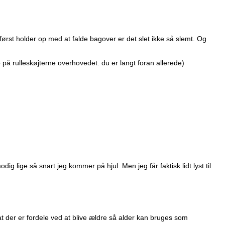
ørst holder op med at falde bagover er det slet ikke så slemt. Og
)
p på rulleskøjterne overhovedet. du er langt foran allerede)
dig lige så snart jeg kommer på hjul. Men jeg får faktisk lidt lyst til
r at der er fordele ved at blive ældre så alder kan bruges som