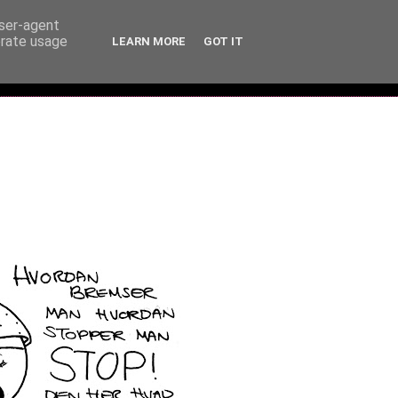
user-agent
erate usage
LEARN MORE
GOT IT