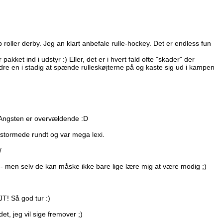
 roller derby. Jeg an klart anbefale rulle-hockey. Det er endless fun
akket ind i udstyr :) Eller, det er i hvert fald ofte "skader" der
dre en i stadig at spænde rulleskøjterne på og kaste sig ud i kampen
 Angsten er overvældende :D
re stormede rundt og var mega lexi.
/
e - men selv de kan måske ikke bare lige lære mig at være modig ;)
JT! Så god tur :)
t, jeg vil sige fremover ;)