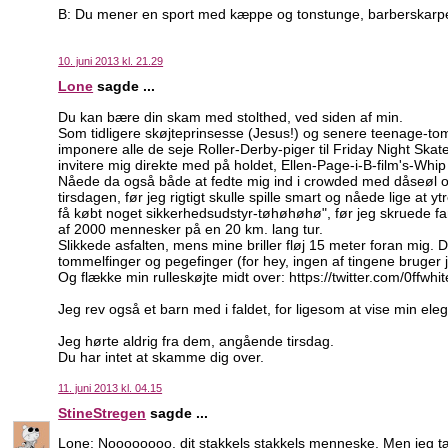
B: Du mener en sport med kæppe og tonstunge, barberskarpe
10. juni 2013 kl. 21.29
Lone
sagde ...
Du kan bære din skam med stolthed, ved siden af min.
Som tidligere skøjteprinsesse (Jesus!) og senere teenage-tom-
imponere alle de seje Roller-Derby-piger til Friday Night Skat
invitere mig direkte med på holdet, Ellen-Page-i-B-film's-Whip I
Nåede da også både at fedte mig ind i crowded med dåseøl og 
tirsdagen, før jeg rigtigt skulle spille smart og nåede lige at 
få købt noget sikkerhedsudstyr-tøhøhøhø", før jeg skruede fa
af 2000 mennesker på en 20 km. lang tur.
Slikkede asfalten, mens mine briller fløj 15 meter foran mig. 
tommelfinger og pegefinger (for hey, ingen af tingene bruger j
Og flække min rulleskøjte midt over: https://twitter.com/0ff
Jeg rev også et barn med i faldet, for ligesom at vise min eleg
Jeg hørte aldrig fra dem, angående tirsdag.
Du har intet at skamme dig over.
11. juni 2013 kl. 04.15
StineStregen
sagde ...
Lone: Noooooooo, dit stakkels stakkels menneske. Men jeg tænkt