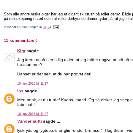
Som alle andre raske piger har jeg et gigantisk crush på roller derby. Både
på rulleskøjtning i nærheden af roller derbyende damer tyder på, at jeg ska
Indsendt af
StineStregen
kl.
11.24
11 kommentarer:
Kira
sagde ...
Jeg lærte også i en tidlig alder, at jeg måtte opgive at stå på r
træstammer?
Uanset er det sejt, at du har prøvet det!
10. juni 2013 kl. 11.27
Ibs
sagde ...
Men tænk, at du turde! Kudos, mand. Og så elsker jeg snegle
fabelhaft!
10. juni 2013 kl. 11.27
Vundermutti
sagde ...
lyskryds og lygtepæle er glimrende "bremser". Hug them - wo