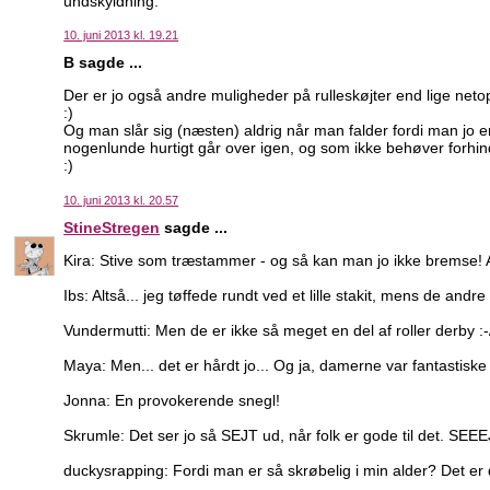
undskyldning.
10. juni 2013 kl. 19.21
B sagde ...
Der er jo også andre muligheder på rulleskøjter end lige netop
:)
Og man slår sig (næsten) aldrig når man falder fordi man jo er p
nogenlunde hurtigt går over igen, og som ikke behøver forhin
:)
10. juni 2013 kl. 20.57
StineStregen
sagde ...
Kira: Stive som træstammer - og så kan man jo ikke bremse!
Ibs: Altså... jeg tøffede rundt ved et lille stakit, mens de and
Vundermutti: Men de er ikke så meget en del af roller derby :-
Maya: Men... det er hårdt jo... Og ja, damerne var fantastisk
Jonna: En provokerende snegl!
Skrumle: Det ser jo så SEJT ud, når folk er gode til det. SEEE
duckysrapping: Fordi man er så skrøbelig i min alder? Det er de