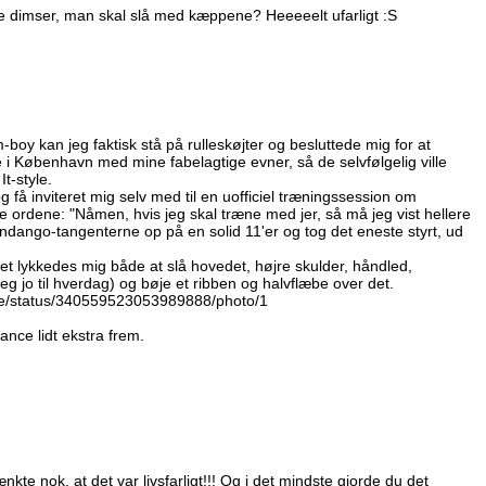
 dimser, man skal slå med kæppene? Heeeeelt ufarligt :S
boy kan jeg faktisk stå på rulleskøjter og besluttede mig for at
e i København med mine fabelagtige evner, så de selvfølgelig ville
t-style.
få inviteret mig selv med til en uofficiel træningssession om
ytre ordene: "Nåmen, hvis jeg skal træne med jer, så må jeg vist hellere
ndango-tangenterne op på en solid 11'er og tog det eneste styrt, ud
Det lykkedes mig både at slå hovedet, højre skulder, håndled,
eg jo til hverdag) og bøje et ribben og halvflæbe over det.
white/status/340559523053989888/photo/1
ance lidt ekstra frem.
e nok, at det var livsfarligt!!! Og i det mindste gjorde du det