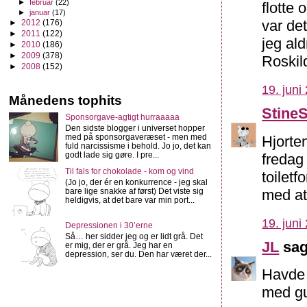
►
februar
(22)
flotte
►
januar
(17)
var det
►
2012
(176)
►
2011
(122)
jeg ald
►
2010
(186)
►
2009
(378)
Roskild
►
2008
(152)
19. juni
Månedens tophits
Stine
Sponsorgave-agtigt hurraaaaa
Den sidste blogger i universet hopper
med på sponsorgaveræset - men med
Hjorten
fuld narcissisme i behold. Jo jo, det kan
godt lade sig gøre. I pre...
fredag
Til fals for chokolade - kom og vind
toilet
(Jo jo, der ér en konkurrence - jeg skal
bare lige snakke af først) Det viste sig
med at
heldigvis, at det bare var min port...
19. juni
Depressionen i 30’erne
Så… her sidder jeg og er lidt grå. Det
JL
sag
er mig, der er grå. Jeg har en
depression, ser du. Den har været der...
Havde 
med gu