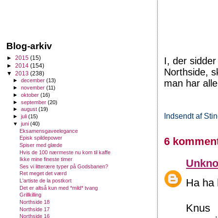
Blog-arkiv
►
2015
(15)
I, der sidde
►
2014
(154)
Northside, sk
▼
2013
(238)
►
december
(13)
man har aller
►
november
(11)
►
oktober
(16)
►
september
(20)
►
august
(19)
Indsendt af
Sti
►
juli
(15)
▼
juni
(40)
Eksamensgaveelegance
Episk spildepower
6 komment
Spiser med glæde
Hvis de 100 nærmeste nu kom til kaffe
Ikke mine fineste timer
Unkn
Ses vi litterære typer på Godsbanen?
Ret meget det værd
Ha ha h
L'artiste de la postkort
Det er altså kun med *mild* tvang
Grillkilling
Northside 18
Knus
Northside 17
Northside 16