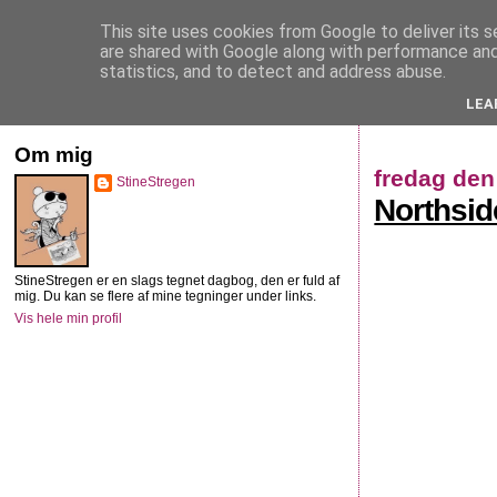
This site uses cookies from Google to deliver its s
StineStregen
are shared with Google along with performance and 
statistics, and to detect and address abuse.
LEA
Illustreret navlebeskuelse
Om mig
fredag den
StineStregen
Northsid
StineStregen er en slags tegnet dagbog, den er fuld af
mig. Du kan se flere af mine tegninger under links.
Vis hele min profil