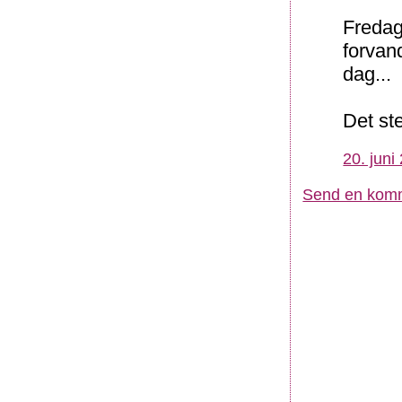
Fredag
forvan
dag...
Det st
20. juni
Send en kom