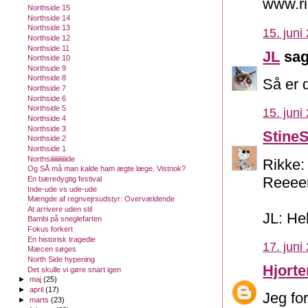
www.r
Northside 15
Northside 14
Northside 13
15. juni
Northside 12
Northside 11
JL
sag
Northside 10
Northside 9
Northside 8
Så er 
Northside 7
Northside 6
Northside 5
15. juni
Northside 4
Northside 3
Stine
Northside 2
Northside 1
Northsiiiiiiiiiiiide
Rikke:
Og SÅ må man kalde ham ægte læge. Vistnok?
Reeeen
En bæredygtig festival
Inde-ude vs ude-ude
Mængde af regnvejrsudstyr: Overvældende
At arrivere uden stil
JL: He
Bambi på sneglefarten
Fokus forkert
En historisk tragedie
17. juni
Mæcen søges
North Side hypening
Hjorte
Det skulle vi gøre snart igen
►
maj
(25)
►
april
(17)
Jeg for
►
marts
(23)