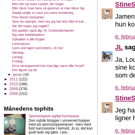
Stine
Men det var bare vandet, der kogte
Eller bliver man bare så gammel, at man bliver hje...
Stadig single, in case you were wondering
Jamen
Pms-festen fortsætter
Sjovt du spørger, men nej, jeg har ikke fået et kæ...
hun ko
Var det noget, jeg sagde?
Det gælder også dig, Hr. Ondskabshipster
Kig væk hæklehadere
6. febru
Opkaldet vi alle frygter
Lortesæson
JL
sag
Lions and tigers and letters, oh my!
Søndag...
Lørdag...
Ja, Lo
Fredag...
sine k
Hvor pissegammel kan man lige være eller hvad?
Det' liigodt søj da
som de
►
januar
(10)
►
2011
(122)
►
2010
(186)
6. febru
►
2009
(378)
►
2008
(152)
Stine
Månedens tophits
Jeg ha
Sponsorgave-agtigt hurraaaaa
ligner
Den sidste blogger i universet hopper
med på sponsorgaveræset - men med
fuld narcissisme i behold. Jo jo, det kan
6. febru
godt lade sig gøre. I pre...