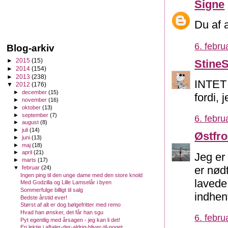
Signe
Du af 
6. febru
Blog-arkiv
►
2015
(15)
Stine
►
2014
(154)
►
2013
(238)
INTET 
▼
2012
(176)
►
december
(15)
fordi,
►
november
(16)
►
oktober
(13)
►
september
(7)
6. febru
►
august
(8)
►
juli
(14)
Østfr
►
juni
(13)
►
maj
(18)
►
april
(21)
Jeg er
►
marts
(17)
er nødt
▼
februar
(24)
Ingen ping til den unge dame med den store knold
lavede
Med Godzilla og Lille Lamselår i byen
Sommerfulge billigt til salg
indhen
Bedste årstid ever!
Størst af alt er dog bølgefritter med remo
Hvad han ønsker, det får han sgu
6. febru
Pyt egentlig med årsagen - jeg kan li det!
En lektie i aftaler-der-aldrig-bliver-til-noget