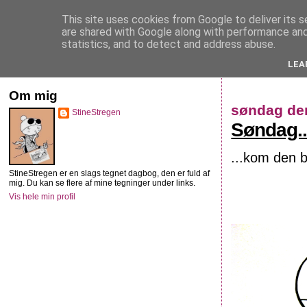
This site uses cookies from Google to deliver its s
StineStregen
are shared with Google along with performance and 
statistics, and to detect and address abuse.
LEA
Illustreret navlebeskuelse
Om mig
søndag den
StineStregen
Søndag..
...kom den 
StineStregen er en slags tegnet dagbog, den er fuld af
mig. Du kan se flere af mine tegninger under links.
Vis hele min profil