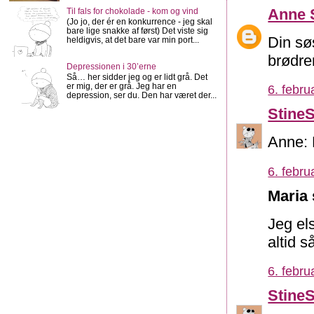
Anne 
Til fals for chokolade - kom og vind
(Jo jo, der ér en konkurrence - jeg skal
bare lige snakke af først) Det viste sig
Din sø
heldigvis, at det bare var min port...
brødre
Depressionen i 30’erne
Så… her sidder jeg og er lidt grå. Det
er mig, der er grå. Jeg har en
6. febru
depression, ser du. Den har været der...
Stine
Anne: 
6. febru
Maria 
Jeg el
altid 
6. febru
Stine