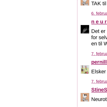
TAK til
6. febru
n e u r
Det er 
for se
en til 
7. febru
pernill
Elsker 
7. febru
Stine
Neuroti