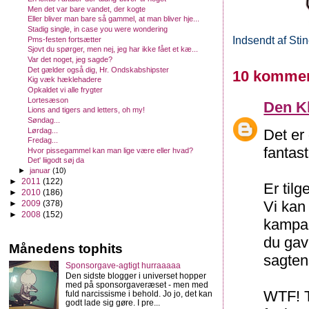
Men det var bare vandet, der kogte
Eller bliver man bare så gammel, at man bliver hje...
Stadig single, in case you were wondering
Indsendt af
Sti
Pms-festen fortsætter
Sjovt du spørger, men nej, jeg har ikke fået et kæ...
Var det noget, jeg sagde?
Det gælder også dig, Hr. Ondskabshipster
10 kommen
Kig væk hæklehadere
Opkaldet vi alle frygter
Lortesæson
Den K
Lions and tigers and letters, oh my!
Søndag...
Lørdag...
Det er
Fredag...
fantast
Hvor pissegammel kan man lige være eller hvad?
Det' liigodt søj da
►
januar
(10)
►
2011
(122)
Er til
►
2010
(186)
Vi kan
►
2009
(378)
►
2008
(152)
kampag
du gav
Månedens tophits
sagten
Sponsorgave-agtigt hurraaaaa
Den sidste blogger i universet hopper
med på sponsorgaveræset - men med
WTF! Ta
fuld narcissisme i behold. Jo jo, det kan
godt lade sig gøre. I pre...