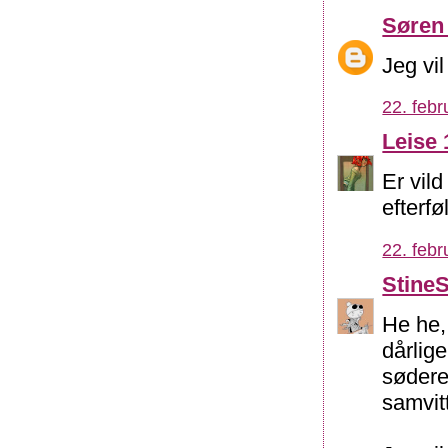
Søren
Jeg vi
22. febr
Leise 
Er vil
efterfø
22. febr
Stine
He he,
dårlige
sødere.
samvit