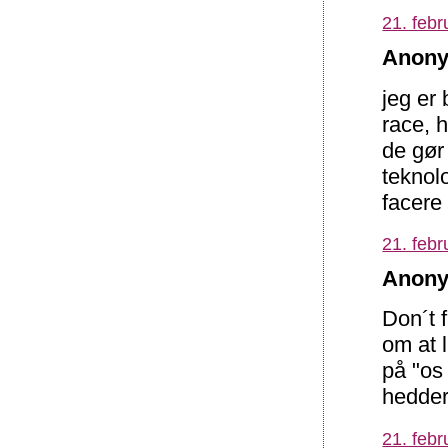
21. febr
Anony
jeg er
race, 
de gør 
teknolo
facere
21. febr
Anony
Don´t f
om at 
på "os
hedder
21. febr