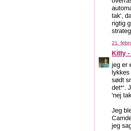
overra
automat
tak', 
rigtig 
strategi
21. febr
Kitty 
jeg er 
lykkes
sødt sm
det*'.
'nej tak
Jeg bl
Camden
jeg sag