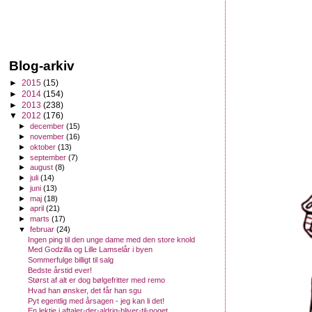
Blog-arkiv
►
2015
(15)
►
2014
(154)
►
2013
(238)
▼
2012
(176)
►
december
(15)
►
november
(16)
►
oktober
(13)
►
september
(7)
►
august
(8)
►
juli
(14)
►
juni
(13)
►
maj
(18)
►
april
(21)
►
marts
(17)
▼
februar
(24)
Ingen ping til den unge dame med den store knold
Med Godzilla og Lille Lamselår i byen
Sommerfulge billigt til salg
Bedste årstid ever!
Størst af alt er dog bølgefritter med remo
Hvad han ønsker, det får han sgu
Pyt egentlig med årsagen - jeg kan li det!
En lektie i aftaler-der-aldrig-bliver-til-noget