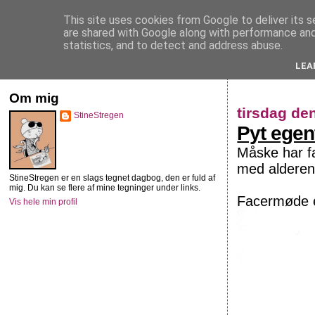
This site uses cookies from Google to deliver its s
StineStregen
are shared with Google along with performance and 
statistics, and to detect and address abuse.
LEA
Illustreret navlebeskuelse
Om mig
tirsdag de
StineStregen
Pyt egent
Måske har fa
med alderen
StineStregen er en slags tegnet dagbog, den er fuld af
mig. Du kan se flere af mine tegninger under links.
Facermøde ef
Vis hele min profil