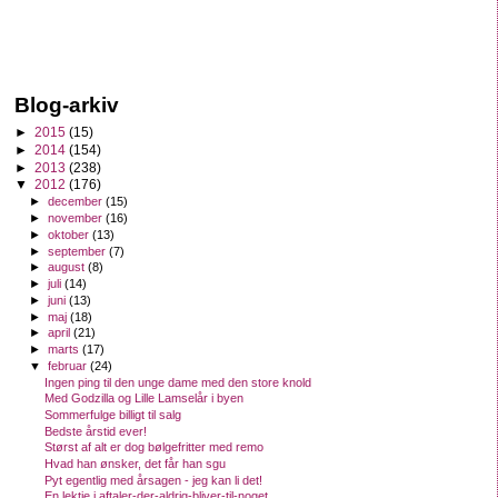
Blog-arkiv
►
2015
(15)
►
2014
(154)
►
2013
(238)
▼
2012
(176)
►
december
(15)
►
november
(16)
►
oktober
(13)
►
september
(7)
►
august
(8)
►
juli
(14)
►
juni
(13)
►
maj
(18)
►
april
(21)
►
marts
(17)
▼
februar
(24)
Ingen ping til den unge dame med den store knold
Med Godzilla og Lille Lamselår i byen
Sommerfulge billigt til salg
Bedste årstid ever!
Størst af alt er dog bølgefritter med remo
Hvad han ønsker, det får han sgu
Pyt egentlig med årsagen - jeg kan li det!
En lektie i aftaler-der-aldrig-bliver-til-noget