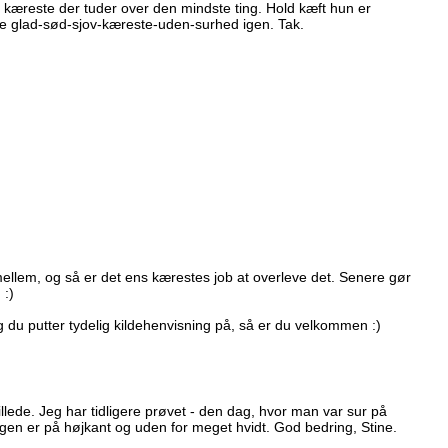
kæreste der tuder over den mindste ting. Hold kæft hun er
ve glad-sød-sjov-kæreste-uden-surhed igen. Tak.
llem, og så er det ens kærestes job at overleve det. Senere gør
 :)
og du putter tydelig kildehenvisning på, så er du velkommen :)
ede. Jeg har tidligere prøvet - den dag, hvor man var sur på
en er på højkant og uden for meget hvidt. God bedring, Stine.