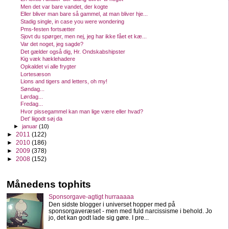
Men det var bare vandet, der kogte
Eller bliver man bare så gammel, at man bliver hje...
Stadig single, in case you were wondering
Pms-festen fortsætter
Sjovt du spørger, men nej, jeg har ikke fået et kæ...
Var det noget, jeg sagde?
Det gælder også dig, Hr. Ondskabshipster
Kig væk hæklehadere
Opkaldet vi alle frygter
Lortesæson
Lions and tigers and letters, oh my!
Søndag...
Lørdag...
Fredag...
Hvor pissegammel kan man lige være eller hvad?
Det' liigodt søj da
►
januar
(10)
►
2011
(122)
►
2010
(186)
►
2009
(378)
►
2008
(152)
Månedens tophits
Sponsorgave-agtigt hurraaaaa
Den sidste blogger i universet hopper med på
sponsorgaveræset - men med fuld narcissisme i behold. Jo
jo, det kan godt lade sig gøre. I pre...