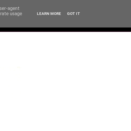
user-agent
erate usage
LEARN MORE
GOT IT