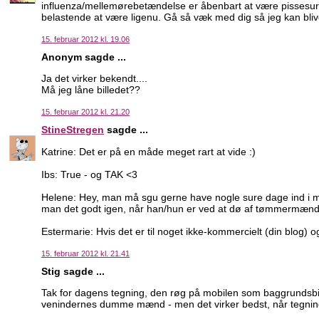
influenza/mellemørebetændelse er åbenbart at være pissesur 
belastende at være ligenu. Gå så væk med dig så jeg kan bli
15. februar 2012 kl. 19.06
Anonym sagde ...
Ja det virker bekendt....
Må jeg låne billedet??
15. februar 2012 kl. 21.20
StineStregen
sagde ...
Katrine: Det er på en måde meget rart at vide :)
Ibs: True - og TAK <3
Helene: Hey, man må sgu gerne have nogle sure dage ind i me
man det godt igen, når han/hun er ved at dø af tømmermænd
Estermarie: Hvis det er til noget ikke-kommercielt (din blog) 
15. februar 2012 kl. 21.41
Stig sagde ...
Tak for dagens tegning, den røg på mobilen som baggrundsbill
venindernes dumme mænd - men det virker bedst, når tegning