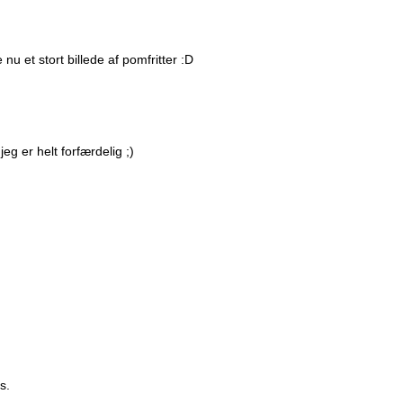
 nu et stort billede af pomfritter :D
g er helt forfærdelig ;)
s.