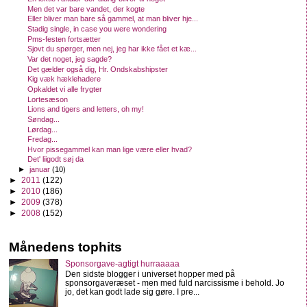
Men det var bare vandet, der kogte
Eller bliver man bare så gammel, at man bliver hje...
Stadig single, in case you were wondering
Pms-festen fortsætter
Sjovt du spørger, men nej, jeg har ikke fået et kæ...
Var det noget, jeg sagde?
Det gælder også dig, Hr. Ondskabshipster
Kig væk hæklehadere
Opkaldet vi alle frygter
Lortesæson
Lions and tigers and letters, oh my!
Søndag...
Lørdag...
Fredag...
Hvor pissegammel kan man lige være eller hvad?
Det' liigodt søj da
►
januar
(10)
►
2011
(122)
►
2010
(186)
►
2009
(378)
►
2008
(152)
Månedens tophits
Sponsorgave-agtigt hurraaaaa
Den sidste blogger i universet hopper med på
sponsorgaveræset - men med fuld narcissisme i behold. Jo
jo, det kan godt lade sig gøre. I pre...