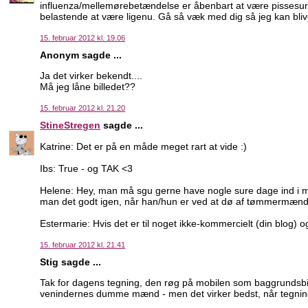
influenza/mellemørebetændelse er åbenbart at være pissesur 
belastende at være ligenu. Gå så væk med dig så jeg kan bli
15. februar 2012 kl. 19.06
Anonym sagde ...
Ja det virker bekendt....
Må jeg låne billedet??
15. februar 2012 kl. 21.20
StineStregen
sagde ...
Katrine: Det er på en måde meget rart at vide :)
Ibs: True - og TAK <3
Helene: Hey, man må sgu gerne have nogle sure dage ind i me
man det godt igen, når han/hun er ved at dø af tømmermænd
Estermarie: Hvis det er til noget ikke-kommercielt (din blog) 
15. februar 2012 kl. 21.41
Stig sagde ...
Tak for dagens tegning, den røg på mobilen som baggrundsbill
venindernes dumme mænd - men det virker bedst, når tegning