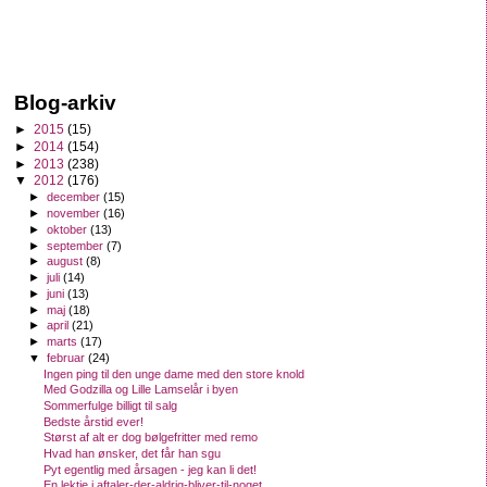
Blog-arkiv
►
2015
(15)
►
2014
(154)
►
2013
(238)
▼
2012
(176)
►
december
(15)
►
november
(16)
►
oktober
(13)
►
september
(7)
►
august
(8)
►
juli
(14)
►
juni
(13)
►
maj
(18)
►
april
(21)
►
marts
(17)
▼
februar
(24)
Ingen ping til den unge dame med den store knold
Med Godzilla og Lille Lamselår i byen
Sommerfulge billigt til salg
Bedste årstid ever!
Størst af alt er dog bølgefritter med remo
Hvad han ønsker, det får han sgu
Pyt egentlig med årsagen - jeg kan li det!
En lektie i aftaler-der-aldrig-bliver-til-noget