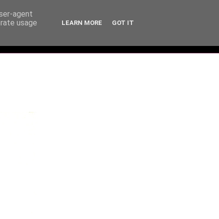
user-agent
erate usage
LEARN MORE
GOT IT