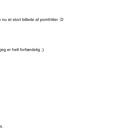
 nu et stort billede af pomfritter :D
g er helt forfærdelig ;)
s.