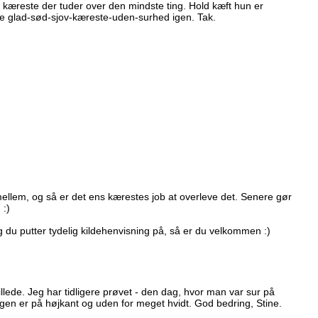
kæreste der tuder over den mindste ting. Hold kæft hun er
ve glad-sød-sjov-kæreste-uden-surhed igen. Tak.
llem, og så er det ens kærestes job at overleve det. Senere gør
 :)
og du putter tydelig kildehenvisning på, så er du velkommen :)
ede. Jeg har tidligere prøvet - den dag, hvor man var sur på
en er på højkant og uden for meget hvidt. God bedring, Stine.