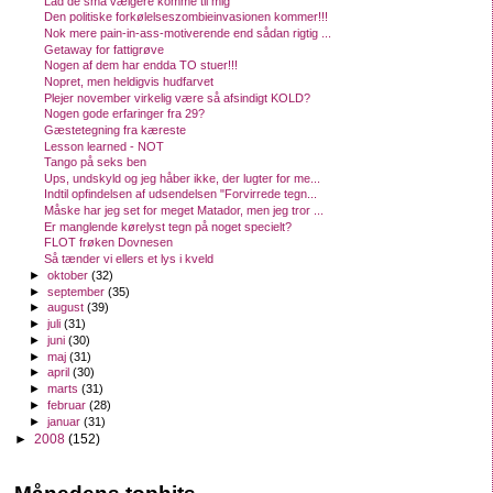
Lad de små vælgere komme til mig
Den politiske forkølelseszombieinvasionen kommer!!!
Nok mere pain-in-ass-motiverende end sådan rigtig ...
Getaway for fattigrøve
Nogen af dem har endda TO stuer!!!
Nopret, men heldigvis hudfarvet
Plejer november virkelig være så afsindigt KOLD?
Nogen gode erfaringer fra 29?
Gæstetegning fra kæreste
Lesson learned - NOT
Tango på seks ben
Ups, undskyld og jeg håber ikke, der lugter for me...
Indtil opfindelsen af udsendelsen "Forvirrede tegn...
Måske har jeg set for meget Matador, men jeg tror ...
Er manglende kørelyst tegn på noget specielt?
FLOT frøken Dovnesen
Så tænder vi ellers et lys i kveld
►
oktober
(32)
►
september
(35)
►
august
(39)
►
juli
(31)
►
juni
(30)
►
maj
(31)
►
april
(30)
►
marts
(31)
►
februar
(28)
►
januar
(31)
►
2008
(152)