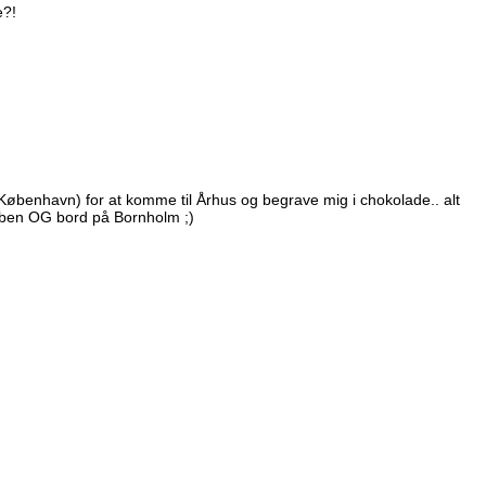
e?!
r København) for at komme til Århus og begrave mig i chokolade.. alt
e ben OG bord på Bornholm ;)