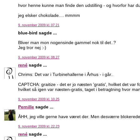
hvor henne kunne man finde den udstilling - og hvorfor har d
jeg elsker chokolade.... mmmm
9. november 2009 kl. 07.21
blue-bird sagde ...
Bliver man mon nogensinde gammel nok til det..?
Jeg tror nej :-)
9. november 2009 kl. 08.27
rené
sagde ...
Chrims: Det var i Turbinehallerne i Århus - i går..
CAPTCHA: graitize - det er jo næsten 'gratis', hvilket det v
hvilket så igen var næsten-gratis, taget i betragtning hvor m
9. november 2009 kl. 10.25
Pernille
sagde ...
ÅHH, jeg ville gerne have været der. Men desværre blokered
9. november 2009 kl. 22.23
rené
sagde ...