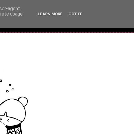
user-agent
erate usage
LEARN MORE
GOT IT