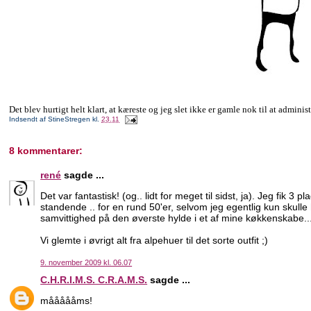
Det blev hurtigt helt klart, at kæreste og jeg slet ikke er gamle nok til at admin
Indsendt af
StineStregen
kl.
23.11
8 kommentarer:
rené
sagde ...
Det var fantastisk! (og.. lidt for meget til sidst, ja). Jeg fik
standende .. for en rund 50'er, selvom jeg egentlig kun skulle
samvittighed på den øverste hylde i et af mine køkkenskabe..
Vi glemte i øvrigt alt fra alpehuer til det sorte outfit ;)
9. november 2009 kl. 06.07
C.H.R.I.M.S. C.R.A.M.S.
sagde ...
måååååms!