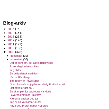
Blog-arkiv
►
2015
(15)
►
2014
(154)
►
2013
(238)
►
2012
(176)
►
2011
(122)
►
2010
(186)
▼
2009
(378)
►
december
(30)
▼
november
(30)
Det er som om, det aldrig rigtig virker
1. søndag i advent-blues
Jeg tilstår
En dejlig dansk tradition
It's the little things...
The return of PowerStine
Siden hvornår er jeg blevet dårlig til at holde fri?
Lidt snyd er det da...
En skamplet for opvredne karklude
Leveren kommer i juleform
Kæreste ønsker god tur
Jeg er en youngster 4 real!
Advarsel: Typisk dansk vejrbrok