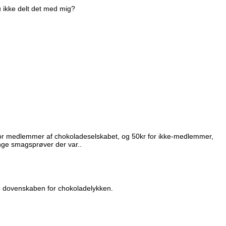
u ikke delt det med mig?
ar for medlemmer af chokoladeselskabet, og 50kr for ikke-medlemmer,
ange smagsprøver der var..
e dovenskaben for chokoladelykken.