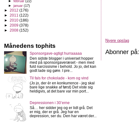
►
februar
(22)
►
januar
(17)
►
2012
(176)
►
2011
(122)
►
2010
(186)
►
2009
(378)
►
2008
(152)
Nyere opslag
Månedens tophits
Abonner på
Sponsorgave-agtigt hurraaaaa
Den sidste blogger i universet hopper
med på sponsorgaveræset - men med
fuld narcissisme i behold. Jo jo, det kan
godt lade sig gøre. I pre...
Til fals for chokolade - kom og vind
(Jo jo, der ér en konkurrence - jeg skal
bare lige snakke af først) Det viste sig
heldigvis, at det bare var min port...
Depressionen i 30’erne
Så… her sidder jeg og er lidt grå. Det
er mig, der er grå. Jeg har en
depression, ser du. Den har været der...