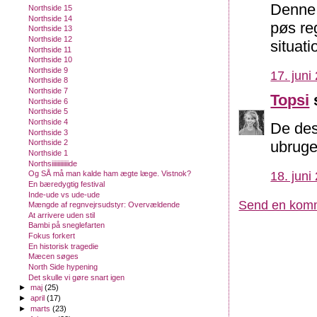
Denne 
Northside 15
Northside 14
pøs re
Northside 13
Northside 12
situat
Northside 11
Northside 10
Northside 9
17. juni
Northside 8
Northside 7
Topsi
s
Northside 6
Northside 5
Northside 4
De des
Northside 3
ubrugel
Northside 2
Northside 1
Northsiiiiiiiiiiiide
Og SÅ må man kalde ham ægte læge. Vistnok?
18. juni
En bæredygtig festival
Inde-ude vs ude-ude
Send en kom
Mængde af regnvejrsudstyr: Overvældende
At arrivere uden stil
Bambi på sneglefarten
Fokus forkert
En historisk tragedie
Mæcen søges
North Side hypening
Det skulle vi gøre snart igen
►
maj
(25)
►
april
(17)
►
marts
(23)