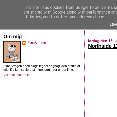
This site uses cookies from Google to deliver its s
StineStregen
are shared with Google along with performance and 
statistics, and to detect and address abuse.
LEA
Illustreret navlebeskuelse
Om mig
lørdag den 15. j
StineStregen
Northside 1
StineStregen er en slags tegnet dagbog, den er fuld af
mig. Du kan se flere af mine tegninger under links.
Vis hele min profil