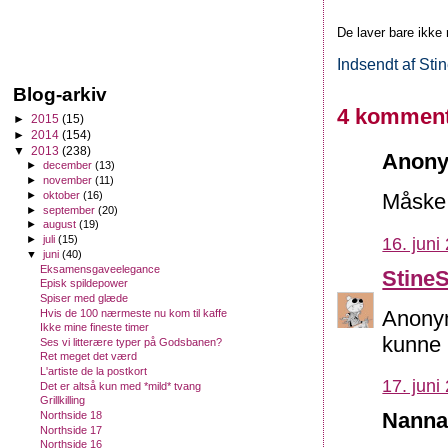
De laver bare ikke
Indsendt af
Sti
Blog-arkiv
4 komment
►
2015
(15)
►
2014
(154)
▼
2013
(238)
Anony
►
december
(13)
►
november
(11)
►
oktober
(16)
Måske f
►
september
(20)
►
august
(19)
►
juli
(15)
16. juni
▼
juni
(40)
Eksamensgaveelegance
Stine
Episk spildepower
Spiser med glæde
Anonym
Hvis de 100 nærmeste nu kom til kaffe
Ikke mine fineste timer
kunne 
Ses vi litterære typer på Godsbanen?
Ret meget det værd
L'artiste de la postkort
17. juni
Det er altså kun med *mild* tvang
Grillkilling
Nanna 
Northside 18
Northside 17
Northside 16