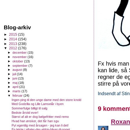
Blog-arkiv
►
2015
(15)
►
2014
(154)
►
2013
(238)
▼
2012
(176)
►
december
(15)
►
november
(16)
►
oktober
(13)
Fx hvis man 
►
september
(7)
kan lide, s
►
august
(8)
►
juli
(14)
regner de eg
►
juni
(13)
stirre på vo
►
maj
(18)
►
april
(21)
►
marts
(17)
Indsendt af
Sti
▼
februar
(24)
Ingen ping til den unge dame med den store knold
Med Godzilla og Lille Lamselår i byen
9 komment
Sommerfulge billigt til salg
Bedste årstid ever!
Størst af alt er dog bølgefritter med remo
Roxan
Hvad han ønsker, det får han sgu
Pyt egentlig med årsagen - jeg kan li det!
En lektie i aftaler-der-aldrig-bliver-til-noget