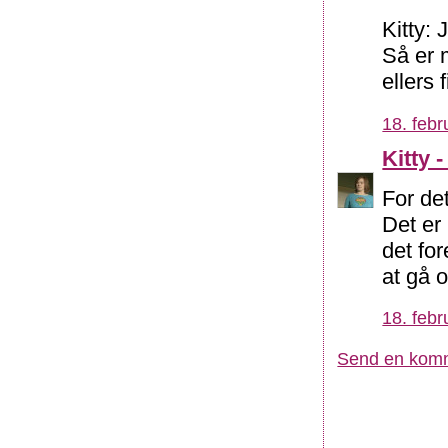
Kitty: 
Så er 
ellers 
18. febr
Kitty 
For det
Det er 
det fo
at gå o
18. febr
Send en kom