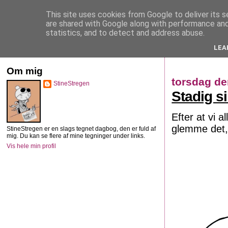
This site uses cookies from Google to deliver its s
StineStregen
are shared with Google along with performance and 
statistics, and to detect and address abuse.
LEA
Illustreret navlebeskuelse
Om mig
torsdag de
StineStregen
Stadig s
Efter at vi 
glemme det,
StineStregen er en slags tegnet dagbog, den er fuld af
mig. Du kan se flere af mine tegninger under links.
Vis hele min profil