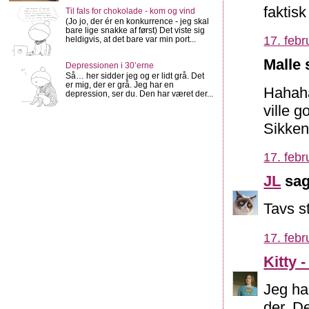
faktis
Til fals for chokolade - kom og vind
(Jo jo, der ér en konkurrence - jeg skal
bare lige snakke af først) Det viste sig
17. febr
heldigvis, at det bare var min port...
Malle 
Depressionen i 30’erne
Så… her sidder jeg og er lidt grå. Det
er mig, der er grå. Jeg har en
Hahaha
depression, ser du. Den har været der...
ville g
Sikken 
17. febr
JL
sag
Tavs s
17. febr
Kitty 
Jeg har
der. De