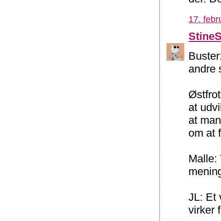
17. febr
Stine
Buster
andre s
Østfro
at udvi
at man
om at f
Malle: 
mening
JL: Et 
virker 