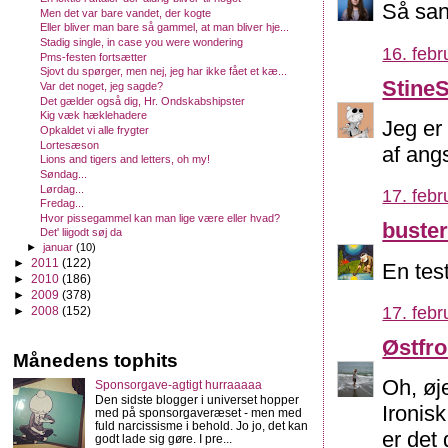
Så san
Men det var bare vandet, der kogte
Eller bliver man bare så gammel, at man bliver hje...
Stadig single, in case you were wondering
16. febr
Pms-festen fortsætter
Sjovt du spørger, men nej, jeg har ikke fået et kæ...
Stine
Var det noget, jeg sagde?
Det gælder også dig, Hr. Ondskabshipster
Kig væk hæklehadere
Jeg er 
Opkaldet vi alle frygter
Lortesæson
af angs
Lions and tigers and letters, oh my!
Søndag...
Lørdag...
17. febr
Fredag...
Hvor pissegammel kan man lige være eller hvad?
buste
Det' liigodt søj da
►
januar
(10)
►
2011
(122)
En test
►
2010
(186)
►
2009
(378)
17. febr
►
2008
(152)
Østfr
Månedens tophits
Oh, øj
Sponsorgave-agtigt hurraaaaa
Den sidste blogger i universet hopper
Ironis
med på sponsorgaveræset - men med
fuld narcissisme i behold. Jo jo, det kan
er det
godt lade sig gøre. I pre...