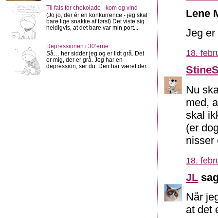
Til fals for chokolade - kom og vind
Lene M
(Jo jo, der ér en konkurrence - jeg skal
bare lige snakke af først) Det viste sig
heldigvis, at det bare var min port...
Jeg er
Depressionen i 30’erne
18. febr
Så… her sidder jeg og er lidt grå. Det
er mig, der er grå. Jeg har en
depression, ser du. Den har været der...
Stine
Nu ska
med, a
skal i
(er do
nisser 
18. febr
JL
sag
Når jeg
at det 