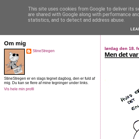
This site uses cookies from Google to deliver its s
StineStregen
are shared with Google along with performance and 
statistics, and to detect and address abuse.
LEA
Illustreret navlebeskuelse
Om mig
lørdag den 18. 
StineStregen
Men det var
StineStregen er en slags tegnet dagbog, den er fuld af
mig. Du kan se flere af mine tegninger under links.
Vis hele min profil