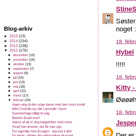
Stine
Søster
noget :
Blog-arkiv
►
2015
(15)
18. febr
►
2014
(154)
►
2013
(238)
Hybel
▼
2012
(176)
►
december
(15)
►
november
(16)
!!!!!
►
oktober
(13)
►
september
(7)
►
august
(8)
18. febr
►
juli
(14)
►
juni
(13)
Kitty 
►
maj
(18)
►
april
(21)
►
marts
(17)
Øøøøh.
▼
februar
(24)
Ingen ping til den unge dame med den store knold
Med Godzilla og Lille Lamselår i byen
18. febr
Sommerfulge billigt til salg
Bedste årstid ever!
Jesper
Størst af alt er dog bølgefritter med remo
Hvad han ønsker, det får han sgu
Pyt egentlig med årsagen - jeg kan li det!
Der er
En lektie i aftaler-der-aldrig-bliver-til-noget