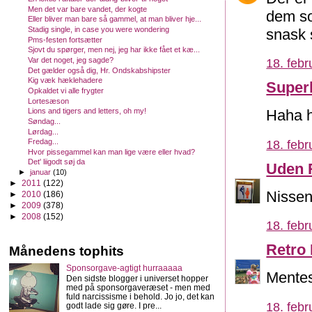
Men det var bare vandet, der kogte
dem so
Eller bliver man bare så gammel, at man bliver hje...
Stadig single, in case you were wondering
snask 
Pms-festen fortsætter
Sjovt du spørger, men nej, jeg har ikke fået et kæ...
Var det noget, jeg sagde?
18. febr
Det gælder også dig, Hr. Ondskabshipster
Kig væk hæklehadere
Super
Opkaldet vi alle frygter
Lortesæson
Lions and tigers and letters, oh my!
Haha hv
Søndag...
Lørdag...
Fredag...
18. febr
Hvor pissegammel kan man lige være eller hvad?
Det' liigodt søj da
Uden 
►
januar
(10)
►
2011
(122)
Nissen
►
2010
(186)
►
2009
(378)
►
2008
(152)
18. febr
Retro
Månedens tophits
Sponsorgave-agtigt hurraaaaa
Mentes
Den sidste blogger i universet hopper
med på sponsorgaveræset - men med
fuld narcissisme i behold. Jo jo, det kan
18. febr
godt lade sig gøre. I pre...