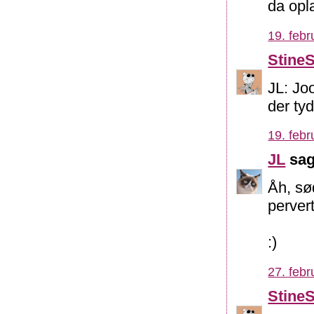
da opl
19. febr
Stine
JL: Joo
der tyd
19. febr
JL
sag
Åh, sø
perver
:)
27. febr
Stine