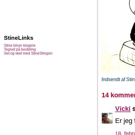
StineLinks
Stine bliver klogere
Tegnet på bestilling
Set og sket med StineStregen
Indsendt af
Sti
14 kommen
Vicki
s
Er jeg 
18. febr