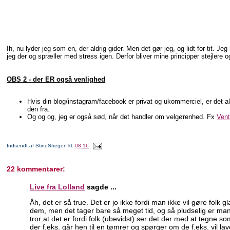
Ih, nu lyder jeg som en, der aldrig gider. Men det gør jeg, og lidt for tit. Je
jeg der og spræller med stress igen. Derfor bliver mine principper stejlere og
OBS 2 - der ER også venlighed
Hvis din blog/instagram/facebook er privat og ukommerciel, er det alr
den fra.
Og og og, jeg er også sød, når det handler om velgørenhed. Fx
Vent
Indsendt af
StineStregen
kl.
08.16
22 kommentarer:
Live fra Lolland
sagde ...
Åh, det er så true. Det er jo ikke fordi man ikke vil gøre folk 
dem, men det tager bare så meget tid, og så pludselig er man ba
tror at det er fordi folk (ubevidst) ser det der med at tegne s
der f.eks. går hen til en tømrer og spørger om de f.eks. vil lav