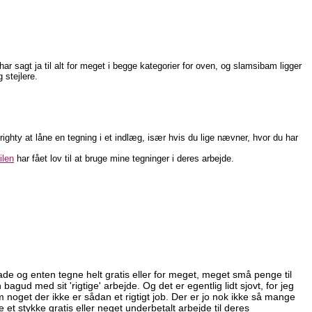
g har sagt ja til alt for meget i begge kategorier for oven, og slamsibam ligger
 stejlere.
ighty at låne en tegning i et indlæg, især hvis du lige nævner, hvor du har
ilen
har fået lov til at bruge mine tegninger i deres arbejde.
glade og enten tegne helt gratis eller for meget, meget små penge til
gud med sit 'rigtige' arbejde. Og det er egentlig lidt sjovt, for jeg
om noget der ikke er sådan et rigtigt job. Der er jo nok ikke så mange
e et stykke gratis eller neget underbetalt arbejde til deres