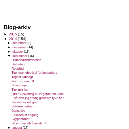
Blog-arkiv
►
2015
(15)
▼
2014
(154)
►
december
(6)
►
november
(14)
►
oktober
(15)
▼
september
(16)
Historiediskrimination
Skiftedag
Rodblind
Tegneseriefestival for begyndere
Tegnet i afmagt
Wax on, wax off
Sovedrage
Titel mig her
OBS: Oplysning til Borgerne om Stine
...så hvis jeg stadig gider om tyve år?
Sæson for må godt
Bat-arm, vat-arm
Datingtips
Følelsen af engang
Skypemøder
Så er man altså mindst 7
►
august
(17)