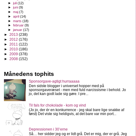
►
juli
(12)
►
juni
(9)
►
maj
(7)
►
april
(14)
►
marts
(18)
►
februar
(9)
►
januar
(17)
►
2013
(238)
►
2012
(176)
►
2011
(122)
►
2010
(186)
►
2009
(378)
►
2008
(152)
Månedens tophits
Sponsorgave-agtigt hurraaaaa
Den sidste blogger i universet hopper med på
sponsorgaveræset - men med fuld narcissisme i behold. Jo
jo, det kan godt lade sig gøre. I pre...
Til fals for chokolade - kom og vind
(Jo jo, der ér en konkurrence - jeg skal bare lige snakke af
først) Det viste sig heldigvis, at det bare var min port...
Depressionen i 30’erne
Så… her sidder jeg og er lidt grå. Det er mig, der er grå. Jeg