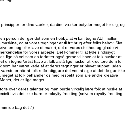
 principper for dine værker, da dine værker betyder meget for dig, og
 en person der gør det som en hobby, at vi kan tegne ALT mellem
askine, og at vores tegninger er til frit brug efter folks behov. Slet
ive en bog eller lave et maleri, det er vores stolthed og glæde vi
 anerkendelse for vores arbejde. Det kommer til at lyde sindssygt
. lige så vel som en forfatter også gerne vil have at folk husker at
en tegner/artist have at folk alstå lige husker at kreditere dem for
k som har været kede af at deres tegninger er blevet nuppet, uden
 værste er når at folk retfærdiggøre det ved at sige at det de gør ikke
 så meget at folk behandler os med respekt som alle andre kreative
 Monet, det er lige meget.
lte over deres talenter og man burde virkelig lære folk at huske at
cielt hvis det ikke bare er rolaylty free ting (selvom royalty free ting
 min ide bag det :´)