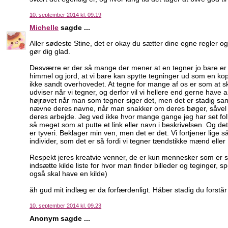
10. september 2014 kl. 09.19
Michelle
sagde ...
Aller sødeste Stine, det er okay du sætter dine egne regler og
gør dig glad.
Desværre er der så mange der mener at en tegner jo bare er
himmel og jord, at vi bare kan spytte tegninger ud som en kopim
ikke sandt overhovedet. At tegne for mange af os er som at skr
udviser når vi tegner, og derfor vil vi hellere end gerne have
højrøvet når man som tegner siger det, men det er stadig sandt
nævne deres navne, når man snakker om deres bøger, såvel vil 
deres arbejde. Jeg ved ikke hvor mange gange jeg har set fol
så meget som at putte et link eller navn i beskrivelsen. Og det
er tyveri. Beklager min ven, men det er det. Vi fortjener lige
individer, som det er så fordi vi tegner tændstikke mænd eller
Respekt jeres kreatvie venner, de er kun mennesker som er sto
indsætte kilde liste for hvor man finder billeder og teginger, spe
også skal have en kilde)
åh gud mit indlæg er da forfærdenligt. Håber stadig du forstår
10. september 2014 kl. 09.23
Anonym sagde ...