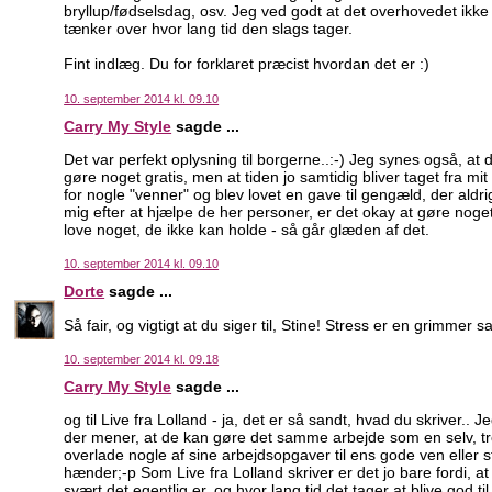
bryllup/fødselsdag, osv. Jeg ved godt at det overhovedet ikke 
tænker over hvor lang tid den slags tager.
Fint indlæg. Du for forklaret præcist hvordan det er :)
10. september 2014 kl. 09.10
Carry My Style
sagde ...
Det var perfekt oplysning til borgerne..:-) Jeg synes også, at
gøre noget gratis, men at tiden jo samtidig bliver taget fra mi
for nogle "venner" og blev lovet en gave til gengæld, der aldrig
mig efter at hjælpe de her personer, er det okay at gøre noget
love noget, de ikke kan holde - så går glæden af det.
10. september 2014 kl. 09.10
Dorte
sagde ...
Så fair, og vigtigt at du siger til, Stine! Stress er en grimmer
10. september 2014 kl. 09.18
Carry My Style
sagde ...
og til Live fra Lolland - ja, det er så sandt, hvad du skriver.. 
der mener, at de kan gøre det samme arbejde som en selv, trods
overlade nogle af sine arbejdsopgaver til ens gode ven eller s
hænder;-p Som Live fra Lolland skriver er det jo bare fordi, at
svært det egentlig er, og hvor lang tid det tager at blive god til 