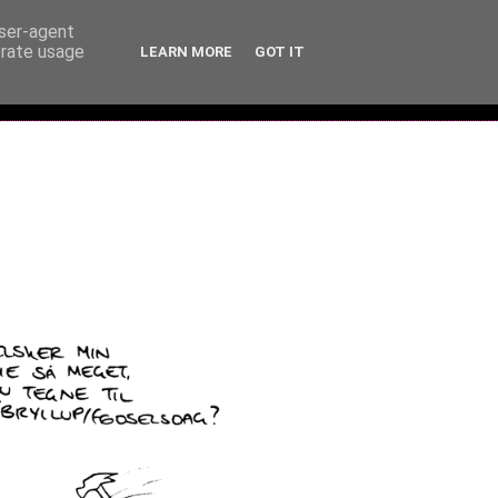
user-agent
erate usage
LEARN MORE
GOT IT