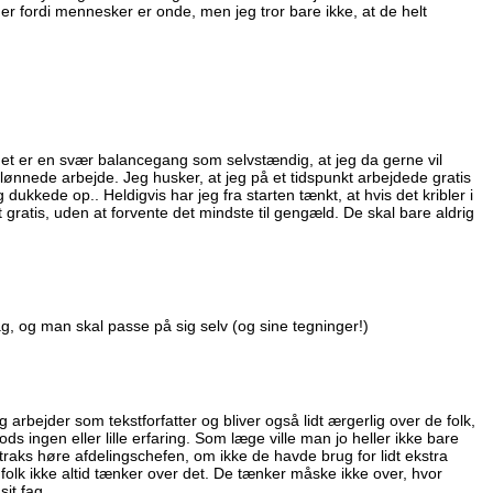
er fordi mennesker er onde, men jeg tror bare ikke, at de helt
 det er en svær balancegang som selvstændig, at jeg da gerne vil
t lønnede arbejde. Jeg husker, at jeg på et tidspunkt arbejdede gratis
 dukkede op.. Heldigvis har jeg fra starten tænkt, at hvis det kribler i
 gratis, uden at forvente det mindste til gengæld. De skal bare aldrig
 sag, og man skal passe på sig selv (og sine tegninger!)
Jeg arbejder som tekstforfatter og bliver også lidt ærgerlig over de folk,
 ingen eller lille erfaring. Som læge ville man jo heller ikke bare
traks høre afdelingschefen, om ikke de havde brug for lidt ekstra
 folk ikke altid tænker over det. De tænker måske ikke over, hvor
sit fag.