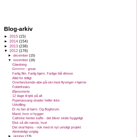
Blog-arkiv
►
2015
(15)
►
2014
(154)
►
2013
(238)
▼
2012
(176)
►
december
(15)
▼
november
(16)
Glædning
Grrrrrrrr - great
Farlig film. Farlig bjørn. Farlige blå dimser.
Altid for tidligt
Overbevisende-abe-på-ski-med-flyvinger-i-hjørne
Foldefreaks
Øjensmerte
12 dage til tjek på alt
Pyjamassang skader heller ikke
Udstilling
Er nu fan af børn. Og Bogforum.
Mand, hvor vi hygger
Cathrine henter kaffe - det bliver skide hyggeligt
Elsk så din næste, hva!
Det skal fejres - nok med et nyt umuligt projekt
Almindeligt uvigtig
►
oktober
(13)