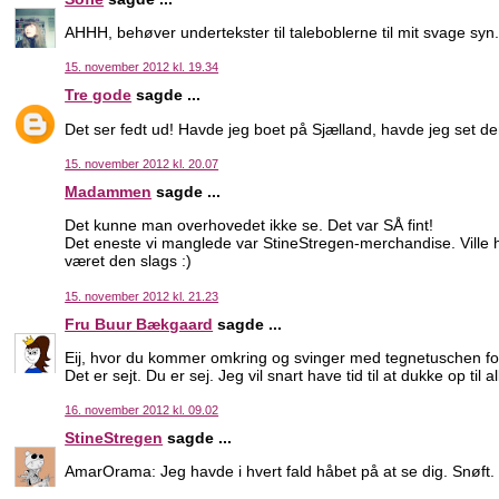
AHHH, behøver undertekster til taleboblerne til mit svage syn.
15. november 2012 kl. 19.34
Tre gode
sagde ...
Det ser fedt ud! Havde jeg boet på Sjælland, havde jeg set den 
15. november 2012 kl. 20.07
Madammen
sagde ...
Det kunne man overhovedet ikke se. Det var SÅ fint!
Det eneste vi manglede var StineStregen-merchandise. Ville h
været den slags :)
15. november 2012 kl. 21.23
Fru Buur Bækgaard
sagde ...
Eij, hvor du kommer omkring og svinger med tegnetuschen for
Det er sejt. Du er sej. Jeg vil snart have tid til at dukke op til 
16. november 2012 kl. 09.02
StineStregen
sagde ...
AmarOrama: Jeg havde i hvert fald håbet på at se dig. Snøft.