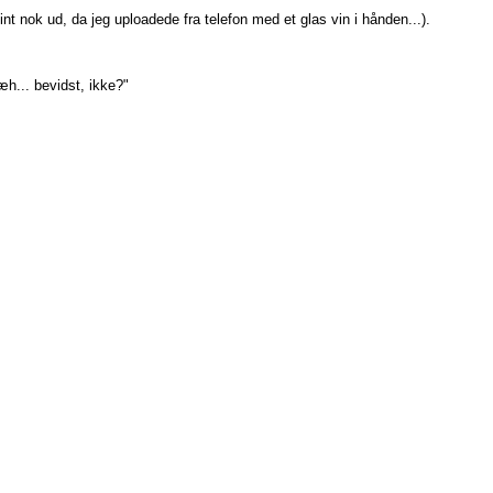
int nok ud, da jeg uploadede fra telefon med et glas vin i hånden...).
 æh... bevidst, ikke?"