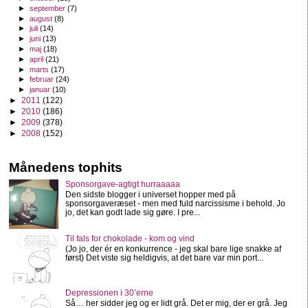
►
september
(7)
►
august
(8)
►
juli
(14)
►
juni
(13)
►
maj
(18)
►
april
(21)
►
marts
(17)
►
februar
(24)
►
januar
(10)
►
2011
(122)
►
2010
(186)
►
2009
(378)
►
2008
(152)
Månedens tophits
Sponsorgave-agtigt hurraaaaa
Den sidste blogger i universet hopper med på
sponsorgaveræset - men med fuld narcissisme i behold. Jo
jo, det kan godt lade sig gøre. I pre...
Til fals for chokolade - kom og vind
(Jo jo, der ér en konkurrence - jeg skal bare lige snakke af
først) Det viste sig heldigvis, at det bare var min port...
Depressionen i 30’erne
Så… her sidder jeg og er lidt grå. Det er mig, der er grå. Jeg