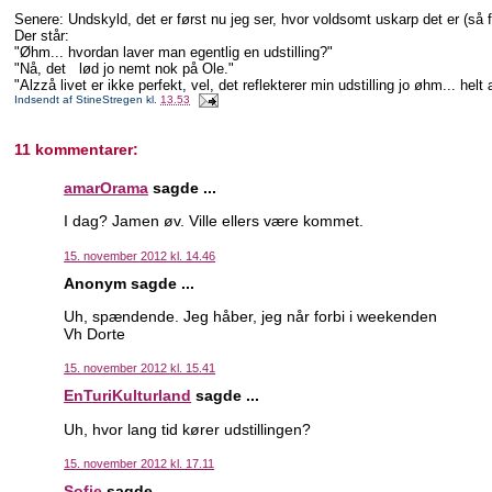
Senere: Undskyld, det er først nu jeg ser, hvor voldsomt uskarp det er (så f
Der står:
"Øhm... hvordan laver man egentlig en udstilling?"
"Nå, det lød jo nemt nok på Ole."
"Alzzå livet er ikke perfekt, vel, det reflekterer min udstilling jo øhm... helt
Indsendt af
StineStregen
kl.
13.53
11 kommentarer:
amarOrama
sagde ...
I dag? Jamen øv. Ville ellers være kommet.
15. november 2012 kl. 14.46
Anonym sagde ...
Uh, spændende. Jeg håber, jeg når forbi i weekenden
Vh Dorte
15. november 2012 kl. 15.41
EnTuriKulturland
sagde ...
Uh, hvor lang tid kører udstillingen?
15. november 2012 kl. 17.11
Sofie
sagde ...