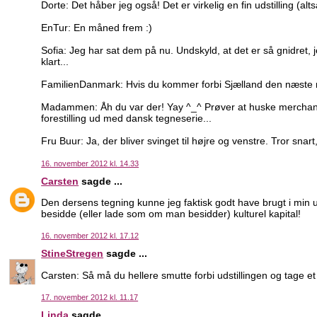
Dorte: Det håber jeg også! Det er virkelig en fin udstilling (alt
EnTur: En måned frem :)
Sofia: Jeg har sat dem på nu. Undskyld, at det er så gnidret, 
klart...
FamilienDanmark: Hvis du kommer forbi Sjælland den næste m
Madammen: Åh du var der! Yay ^_^ Prøver at huske merchandi
forestilling ud med dansk tegneserie...
Fru Buur: Ja, der bliver svinget til højre og venstre. Tror snart,
16. november 2012 kl. 14.33
Carsten
sagde ...
Den dersens tegning kunne jeg faktisk godt have brugt i min u
besidde (eller lade som om man besidder) kulturel kapital!
16. november 2012 kl. 17.12
StineStregen
sagde ...
Carsten: Så må du hellere smutte forbi udstillingen og tage et 
17. november 2012 kl. 11.17
Linda
sagde ...