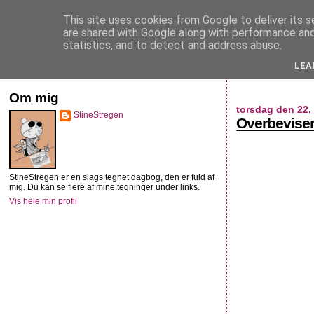
This site uses cookies from Google to deliver its s
StineStregen
are shared with Google along with performance and 
statistics, and to detect and address abuse.
LEA
Illustreret navlebeskuelse
Om mig
torsdag den 22
StineStregen
Overbevisen
StineStregen er en slags tegnet dagbog, den er fuld af
mig. Du kan se flere af mine tegninger under links.
Vis hele min profil