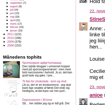
Hold fa
►
september
(7)
►
august
(8)
►
juli
(14)
22. nov
►
juni
(13)
►
maj
(18)
Stine
►
april
(21)
►
marts
(17)
Anne: Å
►
februar
(24)
►
januar
(10)
linke 
►
2011
(122)
►
2010
(186)
jeg lii
►
2009
(378)
►
2008
(152)
hen...
Månedens tophits
Louise
Sponsorgave-agtigt hurraaaaa
Den sidste blogger i universet hopper
med på sponsorgaveræset - men med
Cecili
fuld narcissisme i behold. Jo jo, det kan
godt lade sig gøre. I pre...
mig et
Til fals for chokolade - kom og vind
(Jo jo, der ér en konkurrence - jeg skal
23. nov
bare lige snakke af først) Det viste sig
heldigvis, at det bare var min port...
anjoe
Depressionen i 30’erne
Bedømt
Så… her sidder jeg og er lidt grå. Det