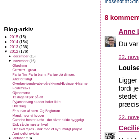
Indsendt af
Sti
8 komment
Blog-arkiv
Anne 
►
2015
(15)
►
2014
(154)
Du var
►
2013
(238)
▼
2012
(176)
22. nov
►
december
(15)
▼
november
(16)
Glædning
Louise
Grrrrrrrr - great
Farlig film. Farlig bjørn. Farlige blå dimser.
Ligger
Altid for tidligt
Overbevisende-abe-på-ski-med-flyvinger-i-hjørne
fordi j
Foldefreaks
Øjensmerte
stedet
12 dage til tjek på alt
Pyjamassang skader heller ikke
præcis 
Udstilling
Er nu fan af børn. Og Bogforum.
Mand, hvor vi hygger
22. nov
Cathrine henter kaffe - det bliver skide hyggeligt
Elsk så din næste, hva!
Cecili
Det skal fejres - nok med et nyt umuligt projekt
Almindeligt uvigtig
►
oktober
(13)