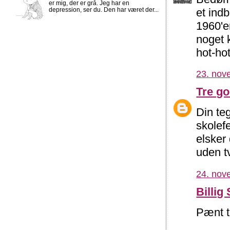
er mig, der er grå. Jeg har en
et indb
depression, ser du. Den har været der...
1960'e
noget 
hot-hot
23. nov
Tre g
Din teg
skolef
elsker
uden tv
24. nov
Billig 
Pænt t