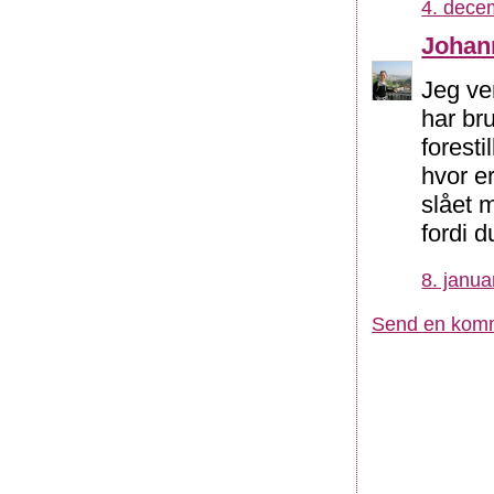
4. dece
Johan
Jeg ven
har bru
foresti
hvor er
slået 
fordi d
8. janua
Send en kom