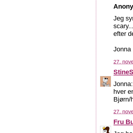
Anony
Jeg sy
scary..
efter 
Jonna
27. nov
Stine
Jonna:
hver e
Bjørn/
27. nov
Fru B