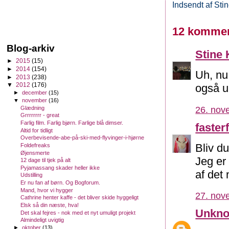
Indsendt af
Sti
12 kommen
Blog-arkiv
Stine 
►
2015
(15)
►
2014
(154)
Uh, nu
►
2013
(238)
▼
2012
(176)
også u
►
december
(15)
▼
november
(16)
26. nov
Glædning
Grrrrrrrr - great
Farlig film. Farlig bjørn. Farlige blå dimser.
fasterf
Altid for tidligt
Overbevisende-abe-på-ski-med-flyvinger-i-hjørne
Bliv du
Foldefreaks
Øjensmerte
Jeg er
12 dage til tjek på alt
Pyjamassang skader heller ikke
af det
Udstilling
Er nu fan af børn. Og Bogforum.
Mand, hvor vi hygger
27. nov
Cathrine henter kaffe - det bliver skide hyggeligt
Elsk så din næste, hva!
Unkn
Det skal fejres - nok med et nyt umuligt projekt
Almindeligt uvigtig
►
oktober
(13)