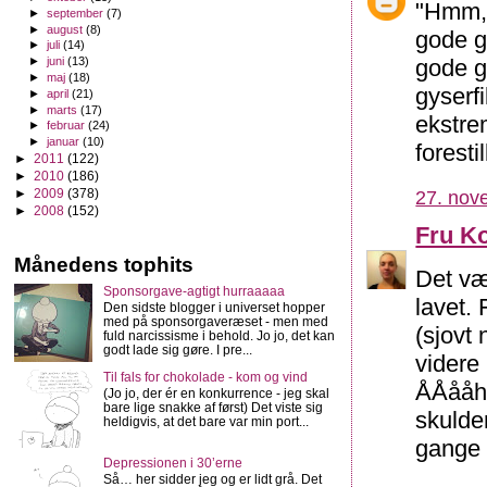
"Hmm, 
►
september
(7)
►
august
(8)
gode gr
►
juli
(14)
gode g
►
juni
(13)
►
maj
(18)
gyserf
►
april
(21)
►
marts
(17)
ekstrem
►
februar
(24)
►
januar
(10)
forest
►
2011
(122)
►
2010
(186)
►
2009
(378)
27. nov
►
2008
(152)
Fru K
Månedens tophits
Det væ
Sponsorgave-agtigt hurraaaaa
lavet. 
Den sidste blogger i universet hopper
med på sponsorgaveræset - men med
(sjovt 
fuld narcissisme i behold. Jo jo, det kan
godt lade sig gøre. I pre...
videre
Til fals for chokolade - kom og vind
ÅÅååh 
(Jo jo, der ér en konkurrence - jeg skal
bare lige snakke af først) Det viste sig
skulde
heldigvis, at det bare var min port...
gange 
Depressionen i 30’erne
Så… her sidder jeg og er lidt grå. Det