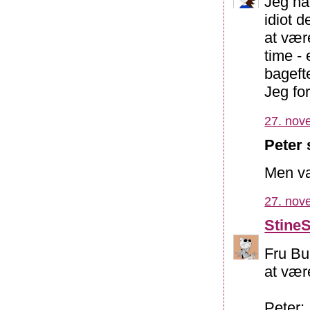
Jeg ha
idiot d
at vær
time - 
bageft
Jeg for
27. nov
Peter 
Men va
27. nov
Stine
Fru Buu
at væ
Peter: