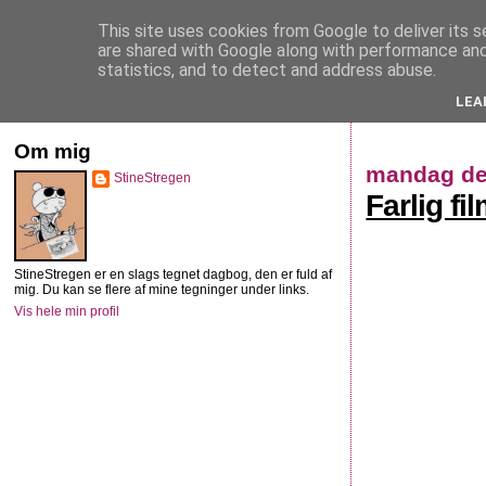
This site uses cookies from Google to deliver its s
StineStregen
are shared with Google along with performance and 
statistics, and to detect and address abuse.
LEA
Illustreret navlebeskuelse
Om mig
mandag de
StineStregen
Farlig fi
StineStregen er en slags tegnet dagbog, den er fuld af
mig. Du kan se flere af mine tegninger under links.
Vis hele min profil