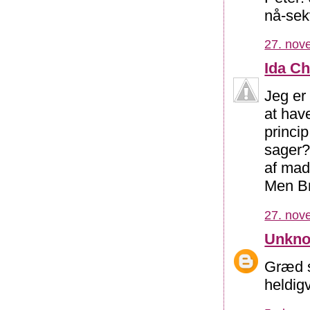
nå-sekv
27. nov
Ida Ch
Jeg er
at hav
princi
sager?
af mad
Men Br
27. nov
Unkn
Græd s
heldig