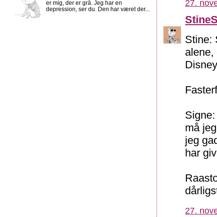
27. nov
er mig, der er grå. Jeg har en
depression, ser du. Den har været der...
Stine
Stine:
alene,
Disney,
Fasterf
Signe:
må jeg
jeg ga
har giv
Raasto
dårligs
27. nov