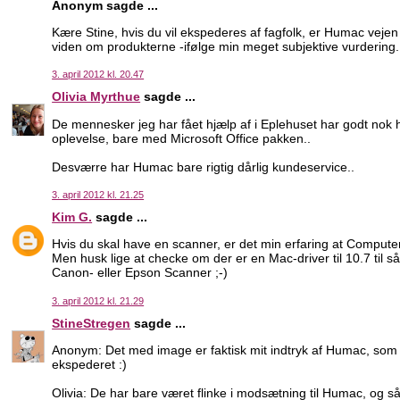
Anonym sagde ...
Kære Stine, hvis du vil ekspederes af fagfolk, er Humac vejen 
viden om produkterne -ifølge min meget subjektive vurdering.
3. april 2012 kl. 20.47
Olivia Myrthue
sagde ...
De mennesker jeg har fået hjælp af i Eplehuset har godt nok
oplevelse, bare med Microsoft Office pakken..
Desværre har Humac bare rigtig dårlig kundeservice..
3. april 2012 kl. 21.25
Kim G.
sagde ...
Hvis du skal have en scanner, er det min erfaring at Computer
Men husk lige at checke om der er en Mac-driver til 10.7 til 
Canon- eller Epson Scanner ;-)
3. april 2012 kl. 21.29
StineStregen
sagde ...
Anonym: Det med image er faktisk mit indtryk af Humac, som j
ekspederet :)
Olivia: De har bare været flinke i modsætning til Humac, og så 