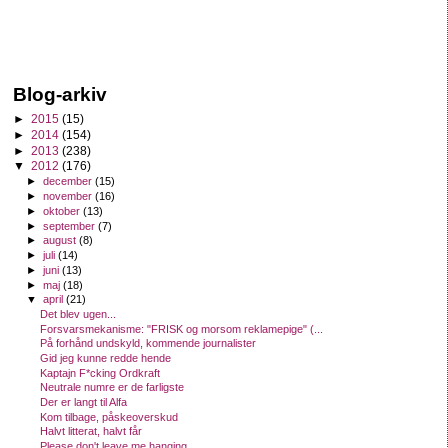
Blog-arkiv
►
2015
(15)
►
2014
(154)
►
2013
(238)
▼
2012
(176)
►
december
(15)
►
november
(16)
►
oktober
(13)
►
september
(7)
►
august
(8)
►
juli
(14)
►
juni
(13)
►
maj
(18)
▼
april
(21)
Det blev ugen...
Forsvarsmekanisme: "FRISK og morsom reklamepige" (...
På forhånd undskyld, kommende journalister
Gid jeg kunne redde hende
Kaptajn F*cking Ordkraft
Neutrale numre er de farligste
Der er langt til Alfa
Kom tilbage, påskeoverskud
Halvt litterat, halvt får
Please don't leave me hanging