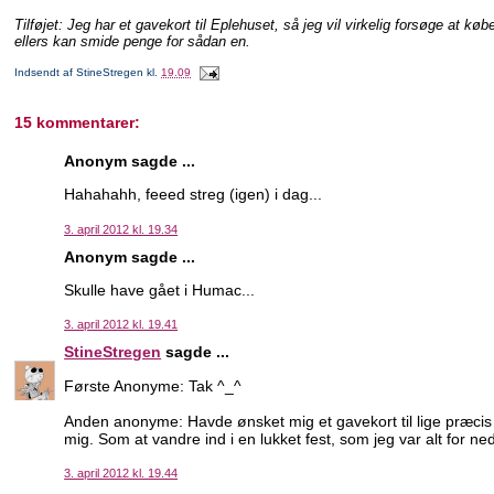
Tilføjet: Jeg har et gavekort til Eplehuset, så jeg vil virkelig forsøge at
ellers kan smide penge for sådan en.
Indsendt af
StineStregen
kl.
19.09
15 kommentarer:
Anonym sagde ...
Hahahahh, feeed streg (igen) i dag...
3. april 2012 kl. 19.34
Anonym sagde ...
Skulle have gået i Humac...
3. april 2012 kl. 19.41
StineStregen
sagde ...
Første Anonyme: Tak ^_^
Anden anonyme: Havde ønsket mig et gavekort til lige præci
mig. Som at vandre ind i en lukket fest, som jeg var alt for nedere
3. april 2012 kl. 19.44