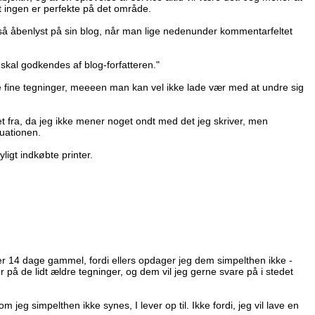
t ingen er perfekte på det område.
e så åbenlyst på sin blog, når man lige nedenunder kommentarfeltet
kal godkendes af blog-forfatteren."
ine fine tegninger, meeeen man kan vel ikke lade vær med at undre sig
t fra, da jeg ikke mener noget ondt med det jeg skriver, men
uationen.
igt indkøbte printer.
r 14 dage gammel, fordi ellers opdager jeg dem simpelthen ikke -
på de lidt ældre tegninger, og dem vil jeg gerne svare på i stedet
 jeg simpelthen ikke synes, I lever op til. Ikke fordi, jeg vil lave en