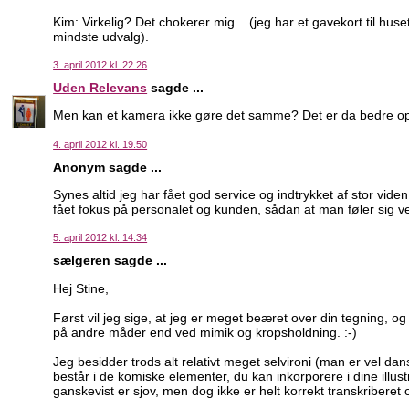
Kim: Virkelig? Det chokerer mig... (jeg har et gavekort til hu
mindste udvalg).
3. april 2012 kl. 22.26
Uden Relevans
sagde ...
Men kan et kamera ikke gøre det samme? Det er da bedre op
4. april 2012 kl. 19.50
Anonym sagde ...
Synes altid jeg har fået god service og indtrykket af stor vid
fået fokus på personalet og kunden, sådan at man føler sig
5. april 2012 kl. 14.34
sælgeren sagde ...
Hej Stine,
Først vil jeg sige, at jeg er meget beæret over din tegning, og 
på andre måder end ved mimik og kropsholdning. :-)
Jeg besidder trods alt relativt meget selvironi (man er vel da
består i de komiske elementer, du kan inkorporere i dine illust
ganskevist er sjov, men dog ikke er helt korrekt transkribere