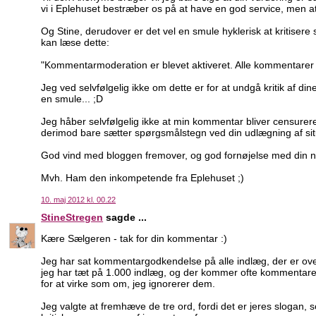
vi i Eplehuset bestræber os på at have en god service, men a
Og Stine, derudover er det vel en smule hyklerisk at kritiser
kan læse dette:
"Kommentarmoderation er blevet aktiveret. Alle kommentarer s
Jeg ved selvfølgelig ikke om dette er for at undgå kritik af d
en smule... ;D
Jeg håber selvfølgelig ikke at min kommentar bliver censurere
derimod bare sætter spørgsmålstegn ved din udlægning af sit
God vind med bloggen fremover, og god fornøjelse med din nyl
Mvh. Ham den inkompetende fra Eplehuset ;)
10. maj 2012 kl. 00.22
StineStregen
sagde ...
Kære Sælgeren - tak for din kommentar :)
Jeg har sat kommentargodkendelse på alle indlæg, der er ove
jeg har tæt på 1.000 indlæg, og der kommer ofte kommentarer 
for at virke som om, jeg ignorerer dem.
Jeg valgte at fremhæve de tre ord, fordi det er jeres slogan, som