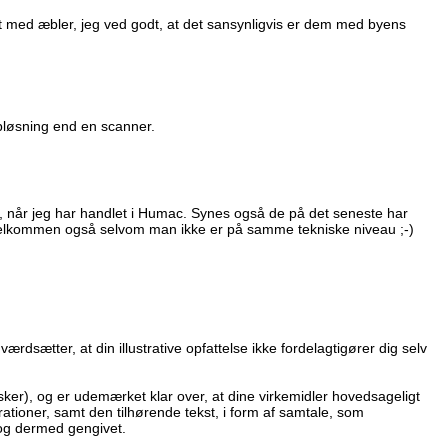
set med æbler, jeg ved godt, at det sansynligvis er dem med byens
løsning end en scanner.
en, når jeg har handlet i Humac. Synes også de på det seneste har
 velkommen også selvom man ikke er på samme tekniske niveau ;-)
værdsætter, at din illustrative opfattelse ikke fordelagtigører dig selv
nsker), og er udemærket klar over, at dine virkemidler hovedsageligt
rationer, samt den tilhørende tekst, i form af samtale, som
t og dermed gengivet.