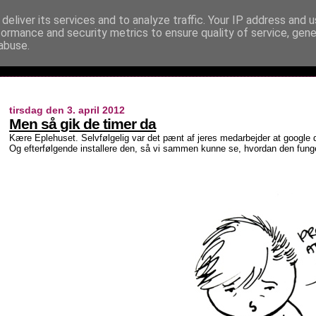
deliver its services and to analyze traffic. Your IP address and 
formance and security metrics to ensure quality of service, gen
abuse.
tirsdag den 3. april 2012
Men så gik de timer da
Kære Eplehuset. Selvfølgelig var det pænt af jeres medarbejder at google 
Og efterfølgende installere den, så vi sammen kunne se, hvordan den funge