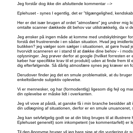
Jeg forstår dog ikke din afsluttende kommentar -->
Eplehuset - synes I egentlig, det er "tilgængelighed, kendsk
Her er det især brugen af ordet "atmosfære" jeg undrer mig lid
omtalte scanner dækkede dit behov var utilstrækkelig, da vi d
Jeg ønsker på ingen måde at komme med undskyldninger for de
forstå det frustrerende i en sådan situation. Hvad jeg imidlerti
butikken? jeg vælger som sælger i situationen, at gøre hvad jeg
hvorvidt scanneren er i stand til at dække dine behov - i modsæ
oplysninger. Jeg prøver derfor at google (hvilket forresten er 
køber har specifikke krav til et produkt) uden at finde frem til
dig efterfølgende. Så dårlig atmosfære synes jeg kræver en for
Derudover finder jeg det en smule problematisk, at du bruger d
enkeltstående subjektiv oplevelse.
Vi er mennesker, og har (formodentlig) ligesom dig fejl og ma
din oplevelse er måske lidt i overkanten.
Jeg vil vove at påstå, at ganske få i min branche besidder alt
din udlægning af situationen, derfor er en smule unuanceret, set
Jeg kan selvfølgelig godt se at din blog bruges til at illustr
Eplehuset generelt) som inkompetent (se kommentarfelt) er lig
Til den Anonyme bruger vil jeg bare sige at din vurdering ér su