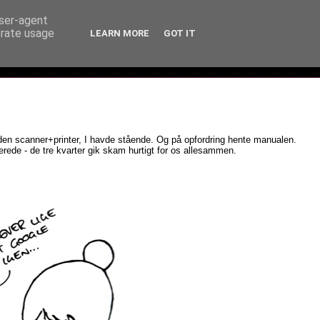
user-agent
erate usage
LEARN MORE
GOT IT
den scanner+printer, I havde stående. Og på opfordring hente manualen.
rede - de tre kvarter gik skam hurtigt for os allesammen.