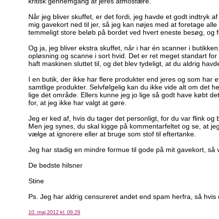
kritisk gennemgang af jeres atmosfære.
Når jeg bliver skuffet, er det fordi, jeg havde et godt indtryk 
mig gavekort ned til jer, så jeg kan nøjes med at foretage all
temmeligt store beløb på bordet ved hvert eneste besøg, og f
Og ja, jeg bliver ekstra skuffet, når i har én scanner i butikk
opløsning og scanne i sort hvid. Det er ret meget standart 
haft maskinen sluttet til, og det blev tydeligt, at du aldrig havd
I en butik, der ikke har flere produkter end jeres og som har e
samtlige produkter. Selvfølgelig kan du ikke vide alt om det he
lige det område. Ellers kunne jeg jo lige så godt have købt de
for, at jeg ikke har valgt at gøre.
Jeg er ked af, hvis du tager det personligt, for du var flink og
Men jeg synes, du skal kigge på kommentarfeltet og se, at jeg
vælge at ignorere eller at bruge som stof til eftertanke.
Jeg har stadig en mindre formue til gode på mit gavekort, så v
De bedste hilsner
Stine
Ps. Jeg har aldrig censureret andet end spam herfra, så hvis du
10. maj 2012 kl. 09.29