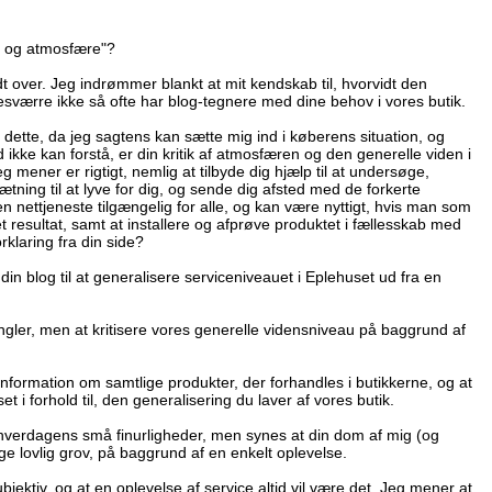
ab og atmosfære"?
t over. Jeg indrømmer blankt at mit kendskab til, hvorvidt den
esværre ikke så ofte har blog-tegnere med dine behov i vores butik.
tte, da jeg sagtens kan sætte mig ind i køberens situation, og
d ikke kan forstå, er din kritik af atmosfæren og den generelle viden i
 mener er rigtigt, nemlig at tilbyde dig hjælp til at undersøge,
tning til at lyve for dig, og sende dig afsted med de forkerte
en nettjeneste tilgængelig for alle, og kan være nyttigt, hvis man som
 et resultat, samt at installere og afprøve produktet i fællesskab med
klaring fra din side?
in blog til at generalisere serviceniveauet i Eplehuset ud fra en
ngler, men at kritisere vores generelle vidensniveau på baggrund af
 information om samtlige produkter, der forhandles i butikkerne, og at
 i forhold til, den generalisering du laver af vores butik.
ere hverdagens små finurligheder, men synes at din dom af mig (og
e lovlig grov, på baggrund af en enkelt oplevelse.
bjektiv, og at en oplevelse af service altid vil være det. Jeg mener at