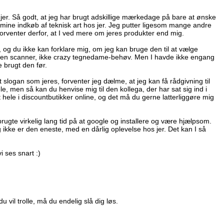
af jer. Så godt, at jeg har brugt adskillige mærkedage på bare at ønske
e mine indkøb af teknisk art hos jer. Jeg putter ligesom mange andre
orventer derfor, at I ved mere om jeres produkter end mig.
en, og du ikke kan forklare mig, om jeg kan bruge den til at vælge
for en scanner, ikke crazy tegnedame-behøv. Men I havde ikke engang
e brugt den før.
t slogan som jeres, forventer jeg dælme, at jeg kan få rådgivning til
le, men så kan du henvise mig til den kollega, der har sat sig ind i
t hele i discountbutikker online, og det må du gerne latterliggøre mig
 brugte virkelig lang tid på at google og installere og være hjælpsom.
 ikke er den eneste, med en dårlig oplevelse hos jer. Det kan I så
i ses snart :)
 vil trolle, må du endelig slå dig løs.