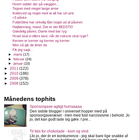
Hvem sidder der på væggen...
Tegnet med meget lange arme
Koldsved og noget med at alt har sin pris
<3 påske
FuldeStine har virkelig fået noget ud af påsken
Højtlæsning, mand. Det er det BEDSTE!
Glædelig påske, Dame med bar ryg
Hvad skal vi ellers lave, når de voksne skal ryge?
Kernen er kerner og kerner og kerner
Men så gik de timer da
Fik jeg sagt...
►
marts
(17)
►
februar
(24)
►
januar
(10)
►
2011
(122)
►
2010
(186)
►
2009
(378)
►
2008
(152)
Månedens tophits
Sponsorgave-agtigt hurraaaaa
Den sidste blogger i universet hopper med på
sponsorgaveræset - men med fuld narcissisme i behold. Jo
jo, det kan godt lade sig gøre. I pre...
Til fals for chokolade - kom og vind
(Jo jo, der ér en konkurrence - jeg skal bare lige snakke af
først) Det viste sig heldigvis, at det bare var min port...