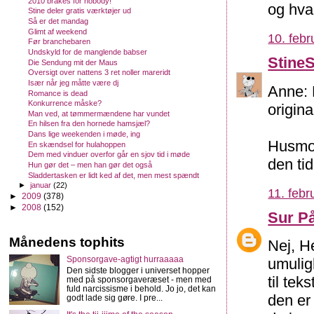
2010 brakes for nobody!
og hva
Stine deler gratis værktøjer ud
Så er det mandag
Glimt af weekend
10. febr
Før branchebaren
Undskyld for de manglende babser
Stine
Die Sendung mit der Maus
Oversigt over nattens 3 ret noller mareridt
Især når jeg måtte være dj
Anne: 
Romance is dead
Konkurrence måske?
origina
Man ved, at tømmermændene har vundet
En hilsen fra den hornede hamsjæl?
Dans lige weekenden i møde, ing
Husmod
En skændsel for hulahoppen
Dem med vinduer overfor går en sjov tid i møde
den ti
Hun gør det – men han gør det også
Sladdertasken er lidt ked af det, men mest spændt
►
januar
(22)
11. febr
►
2009
(378)
►
2008
(152)
Sur P
Månedens tophits
Nej, H
Sponsorgave-agtigt hurraaaaa
umulig
Den sidste blogger i universet hopper
til te
med på sponsorgaveræset - men med
fuld narcissisme i behold. Jo jo, det kan
den er 
godt lade sig gøre. I pre...