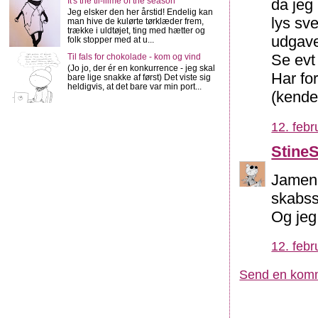
da jeg
It's the tii-iiime of the season
Jeg elsker den her årstid! Endelig kan
lys sv
man hive de kulørte tørklæder frem,
trække i uldtøjet, ting med hætter og
udgave
folk stopper med at u...
Se evt
Til fals for chokolade - kom og vind
(Jo jo, der ér en konkurrence - jeg skal
Har for
bare lige snakke af først) Det viste sig
heldigvis, at det bare var min port...
(kender
12. febr
Stine
Jamen 
skabss
Og jeg
12. febr
Send en kom