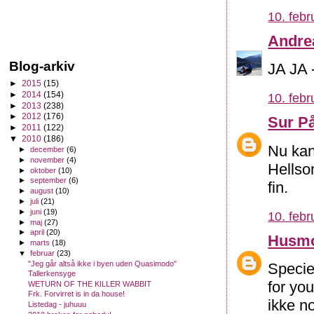
10. febr
Andre
Blog-arkiv
JA JA -
►
2015
(15)
►
2014
(154)
10. febr
►
2013
(238)
►
2012
(176)
Sur P
►
2011
(122)
▼
2010
(186)
Nu kan
►
december
(6)
►
november
(4)
Hellso
►
oktober
(10)
►
september
(6)
fin.
►
august
(10)
►
juli
(21)
►
juni
(19)
10. febr
►
maj
(27)
►
april
(20)
Husm
►
marts
(18)
▼
februar
(23)
"Jeg går altså ikke i byen uden Quasimodo"
Speciel
Tallerkensyge
for you
WETURN OF THE KILLER WABBIT
Frk. Forvirret is in da house!
ikke n
Listedag - juhuuu