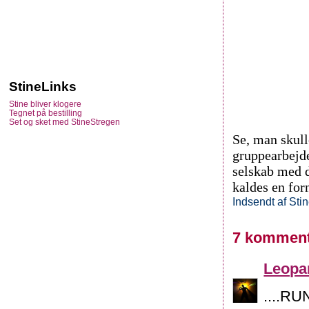
StineLinks
Stine bliver klogere
Tegnet på bestilling
Set og sket med StineStregen
Se, man skulle
gruppearbejde
selskab med d
kaldes en for
Indsendt af
Sti
7 komment
Leopa
....R