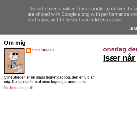
This site uses cookies from Google to deliver its s
StineStregen
are shared with Google along with performance and 
statistics, and to detect and address abuse.
LEA
Illustreret navlebeskuelse
Om mig
onsdag den
StineStregen
Især når
StineStregen er en slags tegnet dagbog, den er fuld af
mig. Du kan se flere af mine tegninger under links.
Vis hele min profil