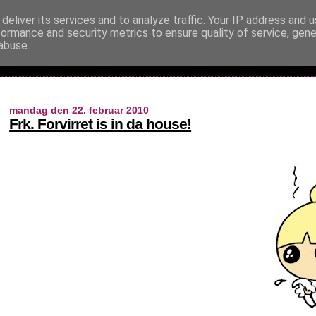
deliver its services and to analyze traffic. Your IP address and 
formance and security metrics to ensure quality of service, gen
abuse.
mandag den 22. februar 2010
Frk. Forvirret is in da house!