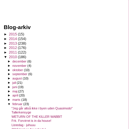
Blog-arkiv
►
2015
(15)
►
2014
(154)
►
2013
(238)
►
2012
(176)
►
2011
(122)
▼
2010
(186)
►
december
(6)
►
november
(4)
►
oktober
(10)
►
september
(6)
►
august
(10)
►
juli
(21)
►
juni
(19)
►
maj
(27)
►
april
(20)
►
marts
(18)
▼
februar
(23)
"Jeg går altså ikke i byen uden Quasimodo"
Tallerkensyge
WETURN OF THE KILLER WABBIT
Frk. Forvirret is in da house!
Listedag - juhuuu