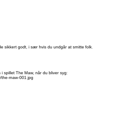
e sikkert godt, i sær hvis du undgår at smitte folk.
i spillet The Maw, når du bliver syg:
w/the-maw-001.jpg