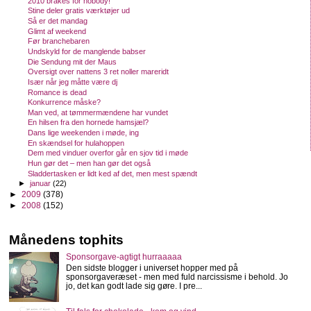
2010 brakes for nobody!
Stine deler gratis værktøjer ud
Så er det mandag
Glimt af weekend
Før branchebaren
Undskyld for de manglende babser
Die Sendung mit der Maus
Oversigt over nattens 3 ret noller mareridt
Især når jeg måtte være dj
Romance is dead
Konkurrence måske?
Man ved, at tømmermændene har vundet
En hilsen fra den hornede hamsjæl?
Dans lige weekenden i møde, ing
En skændsel for hulahoppen
Dem med vinduer overfor går en sjov tid i møde
Hun gør det – men han gør det også
Sladdertasken er lidt ked af det, men mest spændt
►
januar
(22)
►
2009
(378)
►
2008
(152)
Månedens tophits
Sponsorgave-agtigt hurraaaaa
Den sidste blogger i universet hopper med på
sponsorgaveræset - men med fuld narcissisme i behold. Jo
jo, det kan godt lade sig gøre. I pre...