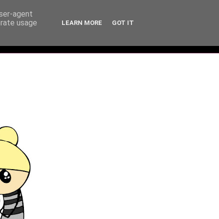
user-agent
erate usage
LEARN MORE
GOT IT