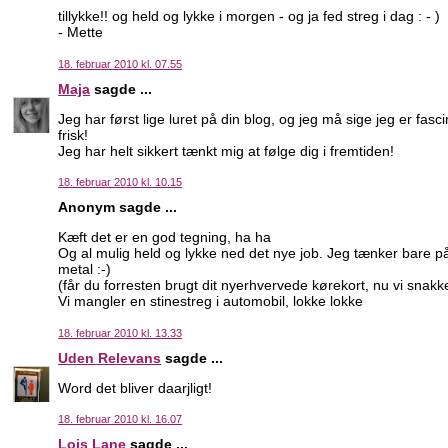
tillykke!! og held og lykke i morgen - og ja fed streg i dag : - )
- Mette
18. februar 2010 kl. 07.55
Maja
sagde ...
Jeg har først lige luret på din blog, og jeg må sige jeg er fasc
frisk!
Jeg har helt sikkert tænkt mig at følge dig i fremtiden!
18. februar 2010 kl. 10.15
Anonym sagde ...
Kæft det er en god tegning, ha ha
Og al mulig held og lykke ned det nye job. Jeg tænker bare p
metal :-)
(får du forresten brugt dit nyerhvervede kørekort, nu vi snakk
Vi mangler en stinestreg i automobil, lokke lokke
18. februar 2010 kl. 13.33
Uden Relevans
sagde ...
Word det bliver daarjligt!
18. februar 2010 kl. 16.07
Lois Lane
sagde ...