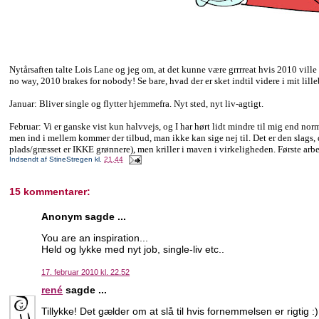
Nytårsaften talte Lois Lane og jeg om, at det kunne være grrrreat hvis 2010 ville 
no way, 2010 brakes for nobody! Se bare, hvad der er sket indtil videre i mit lilleb
Januar: Bliver single og flytter hjemmefra. Nyt sted, nyt liv-agtigt.
Februar: Vi er ganske vist kun halvvejs, og I har hørt lidt mindre til mig end normal
men ind i mellem kommer der tilbud, man ikke kan sige nej til. Det er den slags, 
plads/græsset er IKKE grønnere), men kriller i maven i virkeligheden. Første arb
Indsendt af
StineStregen
kl.
21.44
15 kommentarer:
Anonym sagde ...
You are an inspiration...
Held og lykke med nyt job, single-liv etc..
17. februar 2010 kl. 22.52
rené
sagde ...
Tillykke! Det gælder om at slå til hvis fornemmelsen er rigtig :)