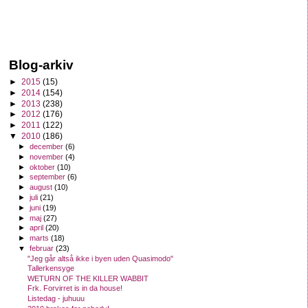
Blog-arkiv
►
2015
(15)
►
2014
(154)
►
2013
(238)
►
2012
(176)
►
2011
(122)
▼
2010
(186)
►
december
(6)
►
november
(4)
►
oktober
(10)
►
september
(6)
►
august
(10)
►
juli
(21)
►
juni
(19)
►
maj
(27)
►
april
(20)
►
marts
(18)
▼
februar
(23)
"Jeg går altså ikke i byen uden Quasimodo"
Tallerkensyge
WETURN OF THE KILLER WABBIT
Frk. Forvirret is in da house!
Listedag - juhuuu