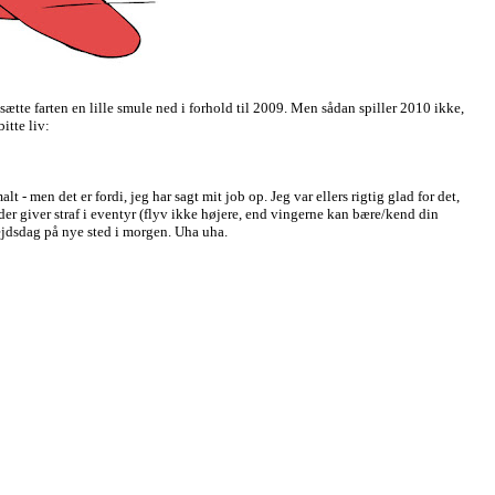
sætte farten en lille smule ned i forhold til 2009. Men sådan spiller 2010 ikke,
itte liv:
t - men det er fordi, jeg har sagt mit job op. Jeg var ellers rigtig glad for det,
der giver straf i eventyr (flyv ikke højere, end vingerne kan bære/kend din
ejdsdag på nye sted i morgen. Uha uha.