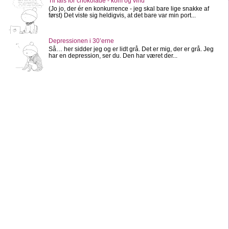
Til fals for chokolade - kom og vind
(Jo jo, der ér en konkurrence - jeg skal bare lige snakke af
først) Det viste sig heldigvis, at det bare var min port...
Depressionen i 30’erne
Så… her sidder jeg og er lidt grå. Det er mig, der er grå. Jeg
har en depression, ser du. Den har været der...