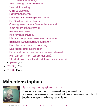
2010 brakes for nobody!
Stine deler gratis værktøjer ud
Så er det mandag
Glimt af weekend
Før branchebaren
Undskyld for de manglende babser
Die Sendung mit der Maus
Oversigt over nattens 3 ret noller mareridt
Især når jeg måtte være dj
Romance is dead
Konkurrence måske?
Man ved, at tømmermændene har vundet
En hilsen fra den hornede hamsjæl?
Dans lige weekenden i møde, ing
En skændsel for hulahoppen
Dem med vinduer overfor går en sjov tid i møde
Hun gør det – men han gør det også
Sladdertasken er lidt ked af det, men mest spændt
►
januar
(22)
►
2009
(378)
►
2008
(152)
Månedens tophits
Sponsorgave-agtigt hurraaaaa
Den sidste blogger i universet hopper med på
sponsorgaveræset - men med fuld narcissisme i behold. Jo
jo, det kan godt lade sig gøre. I pre...