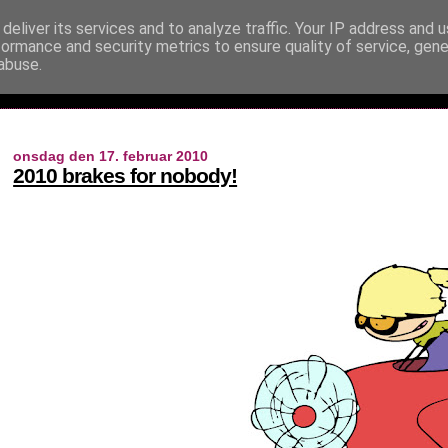
deliver its services and to analyze traffic. Your IP address and 
formance and security metrics to ensure quality of service, gen
abuse.
onsdag den 17. februar 2010
2010 brakes for nobody!