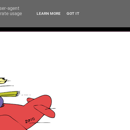
user-agent
erate usage
LEARN MORE
GOT IT