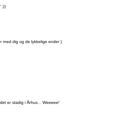
 ;))
er med dig og de lykkelige ender:)
det er stadig i Århus... Weeeee!