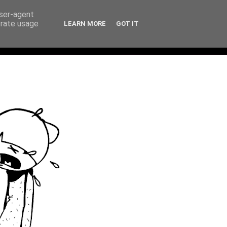
user-agent
erate usage
LEARN MORE
GOT IT