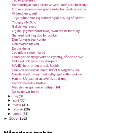
Jeg er journalist!!!
Sommerfugle plejer ellers at være små rare blafredyr
Om morgenen er der gratis radio fra håndværkerne
Vi vandt en tyver!
Ja ja, sådan var jeg sikkert også selv og så videre
You guys ROCK!
Gid det var sjovt
Og nej, jeg ved heller ikke, hvad det er for et dy...
Så headhunt mig dog for pokker
Den forkerte bærkonge
Den svære afsked
En dyr dame
Jeg måtte spise mig ud
Hvad gør de rigtigt voksne egentlig, når de er ove...
Det skal nok gøre mig skarpere
MAND, hvor er det brutalt Sushi+
Hun kan naturligvis have skiftet til oldgræsk for ...
Næste skridt: Pony med indbygget kaffemaskine
Han er SÅ glad for at lave pizza til mig
Kombimareridt = brutale
Men de har grimmere fodtøj - HA!
De hvide var bedst
►
maj
(31)
►
april
(30)
►
marts
(31)
►
februar
(28)
►
januar
(31)
►
2008
(152)