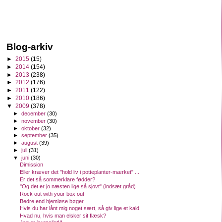
Blog-arkiv
►
2015
(15)
►
2014
(154)
►
2013
(238)
►
2012
(176)
►
2011
(122)
►
2010
(186)
▼
2009
(378)
►
december
(30)
►
november
(30)
►
oktober
(32)
►
september
(35)
►
august
(39)
►
juli
(31)
▼
juni
(30)
Dimission
Eller kræver det "hold liv i potteplanter-mærket" ...
Er det så sommerklare fødder?
"Og det er jo næsten lige så sjovt" (indsæt gråd)
Rock out with your box out
Bedre end hjemløse bøger
Hvis du har lånt mig noget sært, så giv lige et kald
Hvad nu, hvis man elsker sit flæsk?