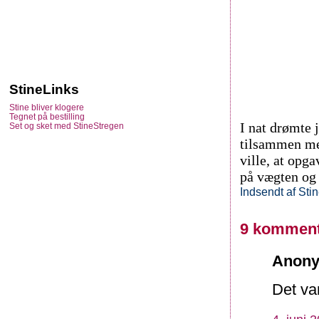
StineLinks
Stine bliver klogere
Tegnet på bestilling
I nat drømte 
Set og sket med StineStregen
tilsammen me
ville, at opg
på vægten og i
Indsendt af
Sti
9 komment
Anony
Det va