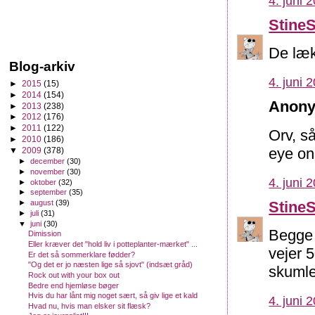
4. juni 
Stine
De læk
Blog-arkiv
4. juni 
►
2015
(15)
►
2014
(154)
Anony
►
2013
(238)
►
2012
(176)
►
2011
(122)
Orv, så
►
2010
(186)
eye on 
▼
2009
(378)
►
december
(30)
►
november
(30)
4. juni 
►
oktober
(32)
►
september
(35)
Stine
►
august
(39)
►
juli
(31)
▼
juni
(30)
Begge 
Dimission
Eller kræver det "hold liv i potteplanter-mærket" ...
vejer 
Er det så sommerklare fødder?
"Og det er jo næsten lige så sjovt" (indsæt gråd)
skumle
Rock out with your box out
Bedre end hjemløse bøger
Hvis du har lånt mig noget sært, så giv lige et kald
4. juni 
Hvad nu, hvis man elsker sit flæsk?