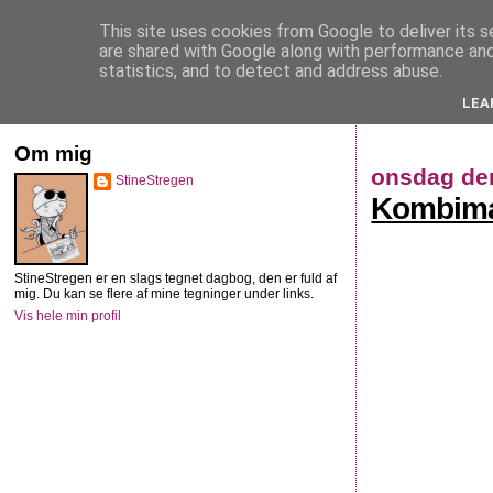
This site uses cookies from Google to deliver its s
StineStregen
are shared with Google along with performance and 
statistics, and to detect and address abuse.
LEA
Illustreret navlebeskuelse
Om mig
onsdag den
StineStregen
Kombimar
StineStregen er en slags tegnet dagbog, den er fuld af
mig. Du kan se flere af mine tegninger under links.
Vis hele min profil