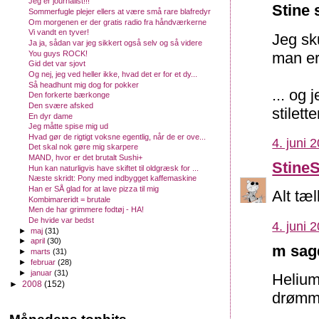
Jeg er journalist!!!
Stine 
Sommerfugle plejer ellers at være små rare blafredyr
Om morgenen er der gratis radio fra håndværkerne
Vi vandt en tyver!
Jeg sku
Ja ja, sådan var jeg sikkert også selv og så videre
You guys ROCK!
man er
Gid det var sjovt
Og nej, jeg ved heller ikke, hvad det er for et dy...
Så headhunt mig dog for pokker
... og
Den forkerte bærkonge
Den svære afsked
stilet
En dyr dame
Jeg måtte spise mig ud
Hvad gør de rigtigt voksne egentlig, når de er ove...
4. juni 
Det skal nok gøre mig skarpere
MAND, hvor er det brutalt Sushi+
Stine
Hun kan naturligvis have skiftet til oldgræsk for ...
Næste skridt: Pony med indbygget kaffemaskine
Han er SÅ glad for at lave pizza til mig
Alt tæl
Kombimareridt = brutale
Men de har grimmere fodtøj - HA!
De hvide var bedst
4. juni 
►
maj
(31)
►
april
(30)
m sagd
►
marts
(31)
►
februar
(28)
►
januar
(31)
Helium,
►
2008
(152)
drømme