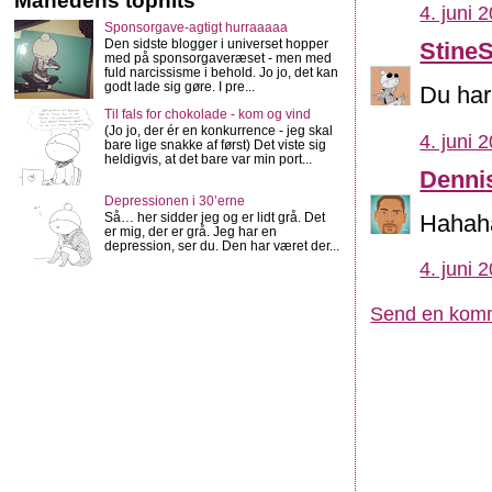
Månedens tophits
4. juni 
Sponsorgave-agtigt hurraaaaa
Den sidste blogger i universet hopper
Stine
med på sponsorgaveræset - men med
fuld narcissisme i behold. Jo jo, det kan
godt lade sig gøre. I pre...
Du har
Til fals for chokolade - kom og vind
(Jo jo, der ér en konkurrence - jeg skal
4. juni 
bare lige snakke af først) Det viste sig
heldigvis, at det bare var min port...
Denni
Depressionen i 30’erne
Hahaha
Så… her sidder jeg og er lidt grå. Det
er mig, der er grå. Jeg har en
depression, ser du. Den har været der...
4. juni 
Send en kom