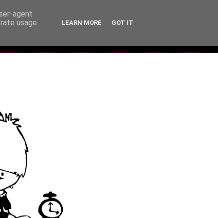
user-agent
erate usage
LEARN MORE
GOT IT