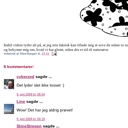
Indtil videre tyder alt på, at jeg rent faktisk kan tillade mig at sove de sidste t
og bekymre mig om, hvad vi har glemt, siden der er tid til nattesøvn.
Indsendt af
StineStregen
kl.
23.41
6 kommentarer:
cyberzed
sagde ...
Det lyder slet ikke tosset :)
9. juni 2009 kl. 08.54
Line
sagde ...
Wow! Det har jeg aldrig prøvet!
9. juni 2009 kl. 09.19
StineStregen
sagde ...