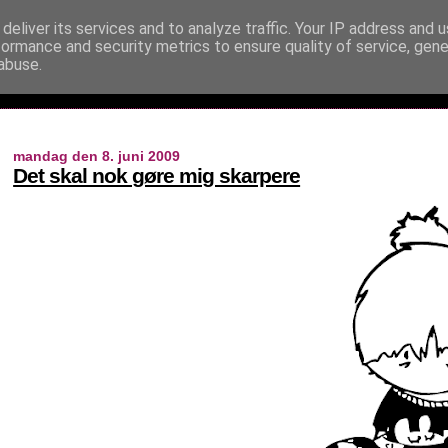
deliver its services and to analyze traffic. Your IP address and 
formance and security metrics to ensure quality of service, gen
abuse.
mandag den 8. juni 2009
Det skal nok gøre mig skarpere