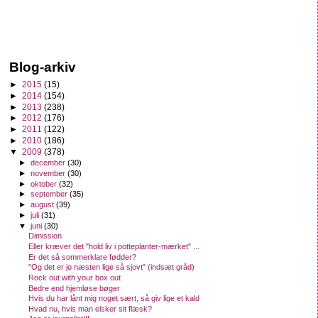
Blog-arkiv
►
2015
(15)
►
2014
(154)
►
2013
(238)
►
2012
(176)
►
2011
(122)
►
2010
(186)
▼
2009
(378)
►
december
(30)
►
november
(30)
►
oktober
(32)
►
september
(35)
►
august
(39)
►
juli
(31)
▼
juni
(30)
Dimission
Eller kræver det "hold liv i potteplanter-mærket" ...
Er det så sommerklare fødder?
"Og det er jo næsten lige så sjovt" (indsæt gråd)
Rock out with your box out
Bedre end hjemløse bøger
Hvis du har lånt mig noget sært, så giv lige et kald
Hvad nu, hvis man elsker sit flæsk?