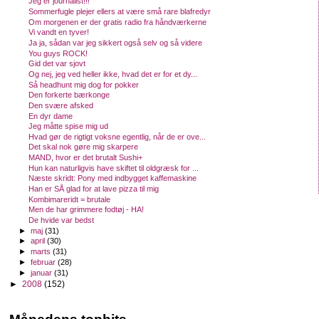
Jeg er journalist!!!
Sommerfugle plejer ellers at være små rare blafredyr
Om morgenen er der gratis radio fra håndværkerne
Vi vandt en tyver!
Ja ja, sådan var jeg sikkert også selv og så videre
You guys ROCK!
Gid det var sjovt
Og nej, jeg ved heller ikke, hvad det er for et dy...
Så headhunt mig dog for pokker
Den forkerte bærkonge
Den svære afsked
En dyr dame
Jeg måtte spise mig ud
Hvad gør de rigtigt voksne egentlig, når de er ove...
Det skal nok gøre mig skarpere
MAND, hvor er det brutalt Sushi+
Hun kan naturligvis have skiftet til oldgræsk for ...
Næste skridt: Pony med indbygget kaffemaskine
Han er SÅ glad for at lave pizza til mig
Kombimareridt = brutale
Men de har grimmere fodtøj - HA!
De hvide var bedst
►
maj
(31)
►
april
(30)
►
marts
(31)
►
februar
(28)
►
januar
(31)
►
2008
(152)