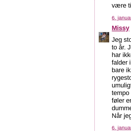
være ti
6. janua
Missy
Jeg st
to år.
har ikk
falder 
bare ik
rygest
umulig
tempo 
føler 
dumme 
Når je
6. janua