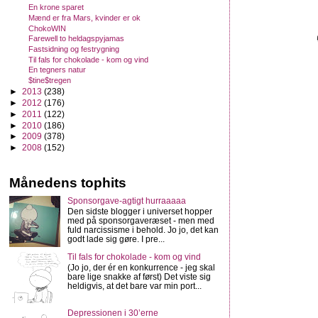
En krone sparet
Mænd er fra Mars, kvinder er ok
ChokoWIN
Farewell to heldagspyjamas
Fastsidning og festrygning
Til fals for chokolade - kom og vind
En tegners natur
$tine$tregen
►
2013
(238)
►
2012
(176)
►
2011
(122)
►
2010
(186)
►
2009
(378)
►
2008
(152)
Månedens tophits
Sponsorgave-agtigt hurraaaaa
Den sidste blogger i universet hopper
med på sponsorgaveræset - men med
fuld narcissisme i behold. Jo jo, det kan
godt lade sig gøre. I pre...
Til fals for chokolade - kom og vind
(Jo jo, der ér en konkurrence - jeg skal
bare lige snakke af først) Det viste sig
heldigvis, at det bare var min port...
Depressionen i 30’erne