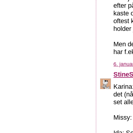
efter p
kaste 
oftest
holder
Men det
har f.e
6. janua
Stine
Karina:
det (nå
set all
Missy: 
Ida: Se