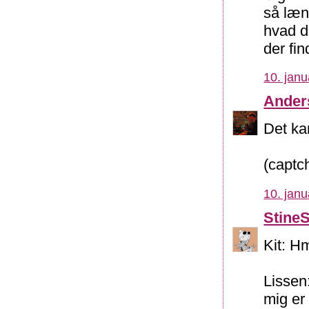
så læng
hvad d
der fin
10. janu
Ander
Det ka
(captc
10. janu
Stine
Kit: Hm
Lissen:
mig er