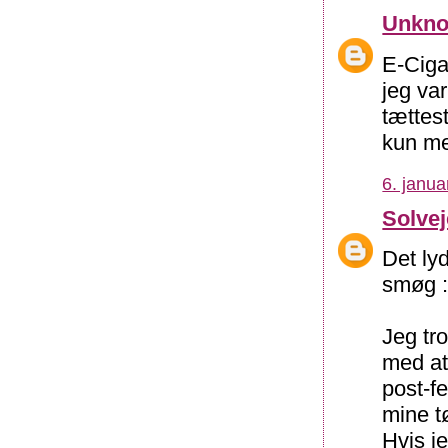
Unkn
E-Ciga
jeg var
tættes
kun me
6. janua
Solve
Det ly
smøg :
Jeg tro
med at
post-f
mine t
Hvis j