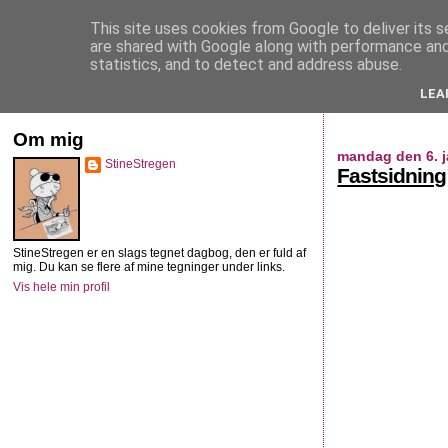
This site uses cookies from Google to deliver its s
StineStregen
are shared with Google along with performance and 
statistics, and to detect and address abuse.
LEA
Illustreret navlebeskuelse
Om mig
mandag den 6. j
StineStregen
Fastsidning
StineStregen er en slags tegnet dagbog, den er fuld af
mig. Du kan se flere af mine tegninger under links.
Vis hele min profil