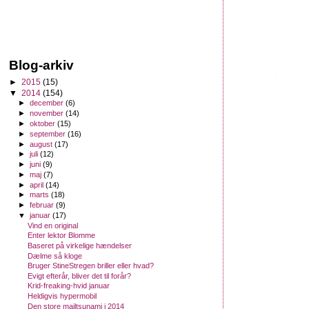
Blog-arkiv
►
2015
(15)
▼
2014
(154)
►
december
(6)
►
november
(14)
►
oktober
(15)
►
september
(16)
►
august
(17)
►
juli
(12)
►
juni
(9)
►
maj
(7)
►
april
(14)
►
marts
(18)
►
februar
(9)
▼
januar
(17)
Vind en original
Enter lektor Blomme
Baseret på virkelige hændelser
Dælme så kloge
Bruger StineStregen briller eller hvad?
Evigt efterår, bliver det til forår?
Krid-freaking-hvid januar
Heldigvis hypermobil
Den store mailtsunami i 2014