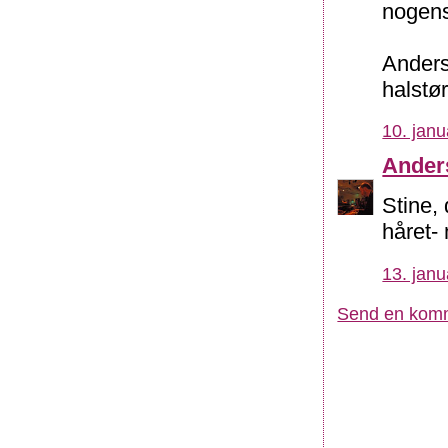
nogens
Anders
halstø
10. janu
Ander
Stine, 
håret- 
13. janu
Send en kom