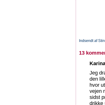
Indsendt af
Sti
13 kommen
Karina
Jeg dra
den lil
hvor u
vejen n
sidst p
drikke