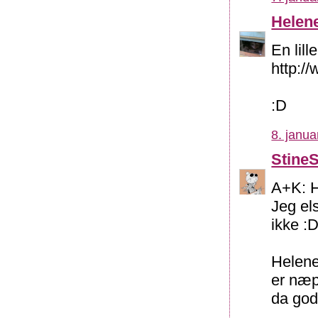
Helen
En lill
http:
:D
8. janua
Stine
A+K: H
Jeg el
ikke :
Helene
er næp
da god