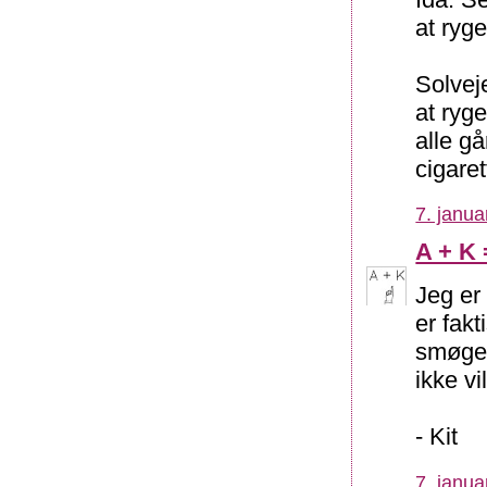
at ryge
Solvej
at ryg
alle g
cigaret
7. janua
A + K 
Jeg er
er fakt
smøgere
ikke vi
- Kit
7. janua