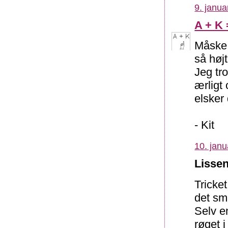
9. janua
A + K 
Måske 
så høj
Jeg tro
ærligt
elsker 
- Kit
10. janu
Lissen
Tricket
det sma
Selv e
røget 