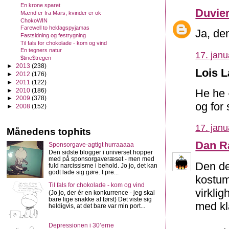
En krone sparet
Duvie
Mænd er fra Mars, kvinder er ok
ChokoWIN
Farewell to heldagspyjamas
Ja, den
Fastsidning og festrygning
Til fals for chokolade - kom og vind
En tegners natur
17. janu
$tine$tregen
►
2013
(238)
Lois L
►
2012
(176)
►
2011
(122)
►
2010
(186)
He he 
►
2009
(378)
og for
►
2008
(152)
17. janu
Månedens tophits
Dan R
Sponsorgave-agtigt hurraaaaa
Den sidste blogger i universet hopper
med på sponsorgaveræset - men med
Den de
fuld narcissisme i behold. Jo jo, det kan
godt lade sig gøre. I pre...
kostum
Til fals for chokolade - kom og vind
virkli
(Jo jo, der ér en konkurrence - jeg skal
bare lige snakke af først) Det viste sig
med kl
heldigvis, at det bare var min port...
Depressionen i 30’erne