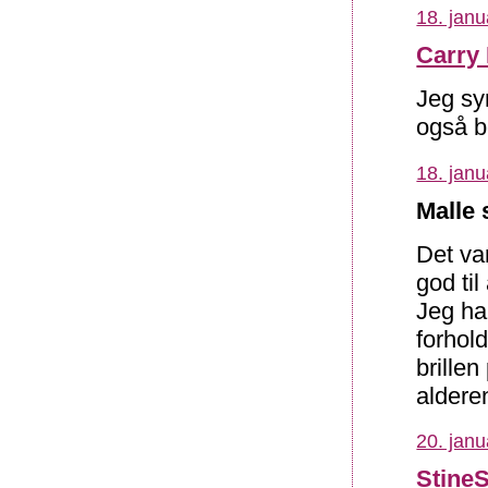
18. janu
Carry 
Jeg sy
også be
18. janu
Malle 
Det va
god til
Jeg ha
forhol
brille
aldere
20. janu
Stine