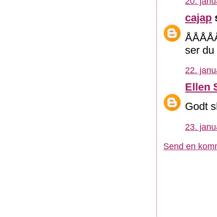
20. janu
cajap
s
ÅÅÅÅÅÅ
ser d
22. janu
Ellen 
Godt s
23. janu
Send en kom