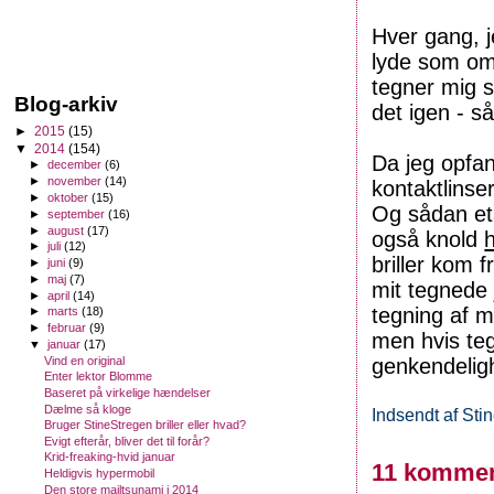
Hver gang, j
lyde som om,
tegner mig s
Blog-arkiv
det igen - så
►
2015
(15)
▼
2014
(154)
Da jeg opfan
►
december
(6)
►
november
(14)
kontaktlinser
►
oktober
(15)
Og sådan eta
►
september
(16)
►
august
(17)
også knold
►
juli
(12)
briller kom 
►
juni
(9)
►
maj
(7)
mit tegnede 
►
april
(14)
tegning af m
►
marts
(18)
►
februar
(9)
men hvis teg
▼
januar
(17)
Vind en original
genkendelig
Enter lektor Blomme
Baseret på virkelige hændelser
Dælme så kloge
Indsendt af
Sti
Bruger StineStregen briller eller hvad?
Evigt efterår, bliver det til forår?
Krid-freaking-hvid januar
11 kommen
Heldigvis hypermobil
Den store mailtsunami i 2014