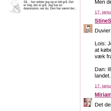
Men det
Så… her sidder jeg og er lidt grå. Det
er mig, der er grå. Jeg har en
depression, ser du. Den har været der...
17. janu
Stine
Duvier
Lois: J
at køb
væk f
Dan: Il
landet.
17. janu
Miria
Det de