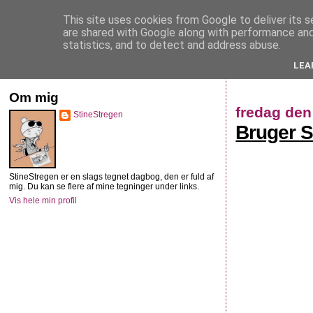
This site uses cookies from Google to deliver its s
StineStregen
are shared with Google along with performance and 
statistics, and to detect and address abuse.
LEA
Illustreret navlebeskuelse
Om mig
fredag den
StineStregen
Bruger S
StineStregen er en slags tegnet dagbog, den er fuld af
mig. Du kan se flere af mine tegninger under links.
Vis hele min profil