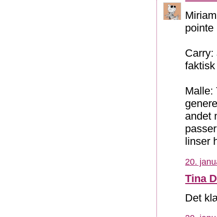
Miriam:
pointe 
Carry:
faktisk
Malle: 
generel
andet 
passer
linser 
20. janu
Tina 
Det kl